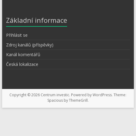
Základní informace
Přihlásit se
Zdroj kanálů (příspěvky)
Kanál komentářů
Česká lokalizace
Copyright © 2026
Centrum investic
. Powered by
WordPress
. Theme:
Spacious by
ThemeGrill
.