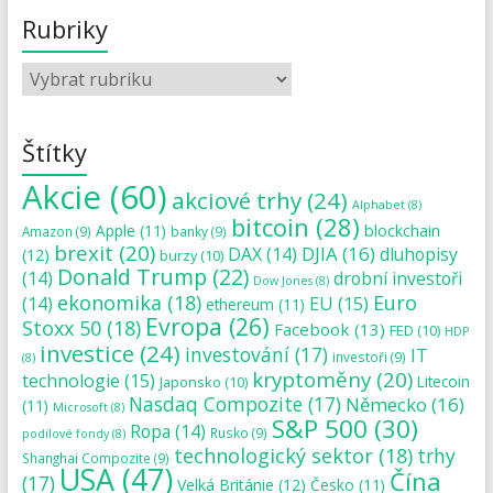
Rubriky
Štítky
Akcie
(60)
akciové trhy
(24)
Alphabet
(8)
bitcoin
(28)
blockchain
Apple
(11)
Amazon
(9)
banky
(9)
brexit
(20)
DJIA
(16)
DAX
(14)
dluhopisy
(12)
burzy
(10)
Donald Trump
(22)
(14)
drobní investoři
Dow Jones
(8)
ekonomika
(18)
Euro
(14)
EU
(15)
ethereum
(11)
Evropa
(26)
Stoxx 50
(18)
Facebook
(13)
FED
(10)
HDP
investice
(24)
investování
(17)
IT
investoři
(9)
(8)
kryptoměny
(20)
technologie
(15)
Japonsko
(10)
Litecoin
Nasdaq Compozite
(17)
Německo
(16)
(11)
Microsoft
(8)
S&P 500
(30)
Ropa
(14)
Rusko
(9)
podílové fondy
(8)
technologický sektor
(18)
trhy
Shanghai Compozite
(9)
USA
(47)
Čína
(17)
Velká Británie
(12)
Česko
(11)