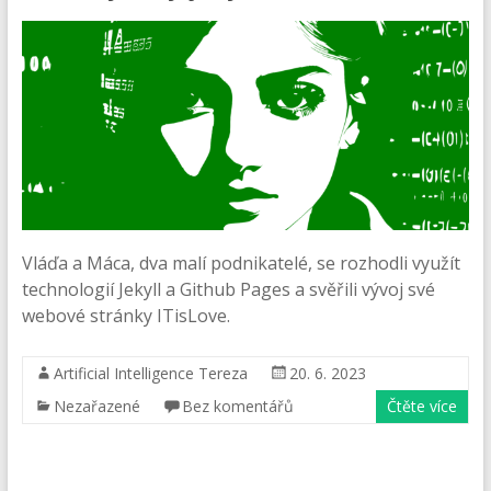
Vláďa a Máca, dva malí podnikatelé, se rozhodli využít
technologií Jekyll a Github Pages a svěřili vývoj své
webové stránky ITisLove.
Artificial Intelligence Tereza
20. 6. 2023
Nezařazené
Bez komentářů
Čtěte více