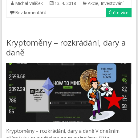
Michal Valíšek
13. 4. 2018
Akcie
,
Investování
Bez komentářů
Čtěte více
Kryptoměny – rozkrádání, dary a
daně
Kryptoměny – rozkrádání, dary a daně V dnešním