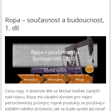
Ropa – současnost a budoucnost,
1. díl
Cena ropy. V dnešním díle se Michal Valíšek zamýšlí
nad ropou. Ropa má zásadní význam pro nejen
petrochemický průmysl, ropné produkty se používaj v
každém odvětví průmyslu. Jak se bude vyvíjet její cena?