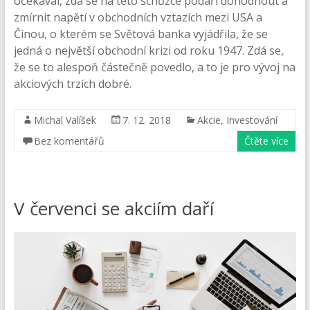
očekával, zda se na této schůzce podaří dohodnout a
zmírnit napětí v obchodních vztazích mezi USA a
Čínou, o kterém se Světová banka vyjádřila, že se
jedná o největší obchodní krizi od roku 1947. Zdá se,
že se to alespoň částečně povedlo, a to je pro vývoj na
akciových trzích dobré.
Michal Valíšek
7. 12. 2018
Akcie
,
Investování
Bez komentářů
Čtěte více
V červenci se akciím daří