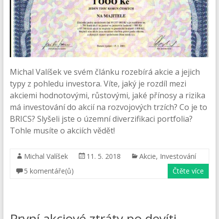
Michal Valíšek ve svém článku rozebírá akcie a jejich
typy z pohledu investora. Víte, jaký je rozdíl mezi
akciemi hodnotovými, růstovými, jaké přínosy a rizika
má investování do akcií na rozvojových trzích? Co je to
BRICS? Slyšeli jste o územní diverzifikaci portfolia?
Tohle musíte o akciích vědět!
Michal Valíšek
11. 5. 2018
Akcie
,
Investování
5 komentáře(ů)
Čtěte více
První akciové ztráty po devíti