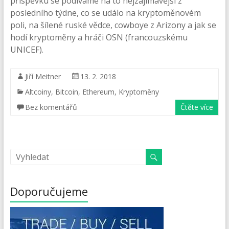
příspěvku se podíváme na to nejzajímavější z
posledního týdne, co se událo na kryptoměnovém
poli, na šílené ruské vědce, cowboye z Arizony a jak se
hodí kryptoměny a hráči OSN (francouzskému
UNICEF).
Jiří Meitner
13. 2. 2018
Altcoiny
,
Bitcoin
,
Ethereum
,
Kryptoměny
Bez komentářů
Čtěte více
Doporučujeme