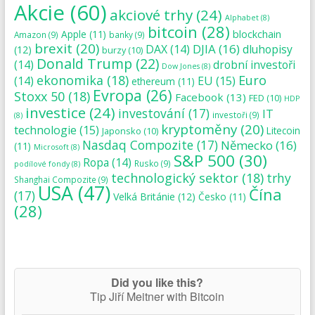
Akcie
(60)
akciové trhy
(24)
Alphabet
(8)
bitcoin
(28)
blockchain
Apple
(11)
Amazon
(9)
banky
(9)
brexit
(20)
DJIA
(16)
DAX
(14)
dluhopisy
(12)
burzy
(10)
Donald Trump
(22)
(14)
drobní investoři
Dow Jones
(8)
ekonomika
(18)
Euro
(14)
EU
(15)
ethereum
(11)
Evropa
(26)
Stoxx 50
(18)
Facebook
(13)
FED
(10)
HDP
investice
(24)
investování
(17)
IT
investoři
(9)
(8)
kryptoměny
(20)
technologie
(15)
Japonsko
(10)
Litecoin
Nasdaq Compozite
(17)
Německo
(16)
(11)
Microsoft
(8)
S&P 500
(30)
Ropa
(14)
Rusko
(9)
podílové fondy
(8)
technologický sektor
(18)
trhy
Shanghai Compozite
(9)
USA
(47)
Čína
(17)
Velká Británie
(12)
Česko
(11)
(28)
Did you like this?
Tip Jiří Meitner with Bitcoin