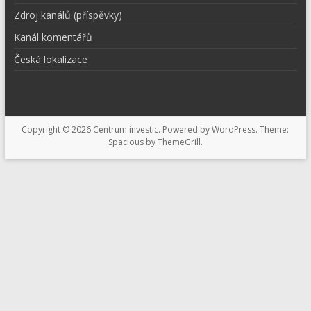
Zdroj kanálů (příspěvky)
Kanál komentářů
Česká lokalizace
Copyright © 2026
Centrum investic
. Powered by
WordPress
. Theme:
Spacious by
ThemeGrill
.