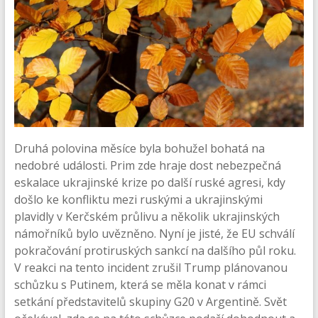
Druhá polovina měsíce byla bohužel bohatá na
nedobré události. Prim zde hraje dost nebezpečná
eskalace ukrajinské krize po další ruské agresi, kdy
došlo ke konfliktu mezi ruskými a ukrajinskými
plavidly v Kerčském průlivu a několik ukrajinských
námořníků bylo uvězněno. Nyní je jisté, že EU schválí
pokračování protiruských sankcí na dalšího půl roku.
V reakci na tento incident zrušil Trump plánovanou
schůzku s Putinem, která se měla konat v rámci
setkání představitelů skupiny G20 v Argentině. Svět