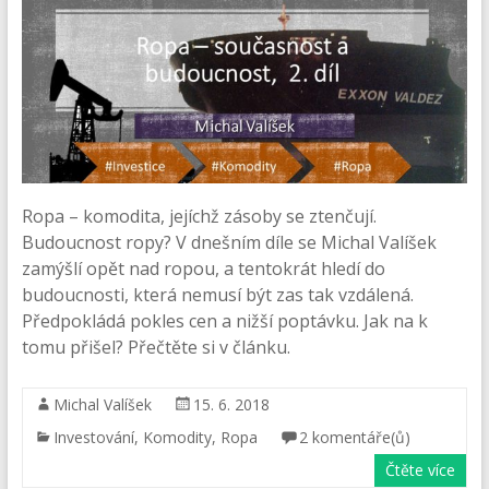
Ropa – komodita, jejíchž zásoby se ztenčují.
Budoucnost ropy? V dnešním díle se Michal Valíšek
zamýšlí opět nad ropou, a tentokrát hledí do
budoucnosti, která nemusí být zas tak vzdálená.
Předpokládá pokles cen a nižší poptávku. Jak na k
tomu přišel? Přečtěte si v článku.
Michal Valíšek
15. 6. 2018
Investování
,
Komodity
,
Ropa
2 komentáře(ů)
Čtěte více