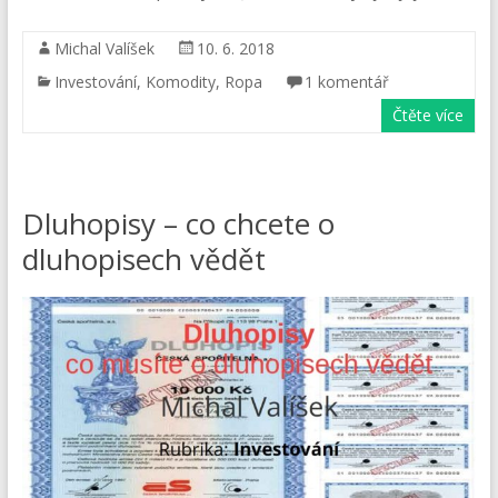
Michal Valíšek
10. 6. 2018
Investování
,
Komodity
,
Ropa
1 komentář
Čtěte více
Dluhopisy – co chcete o
dluhopisech vědět