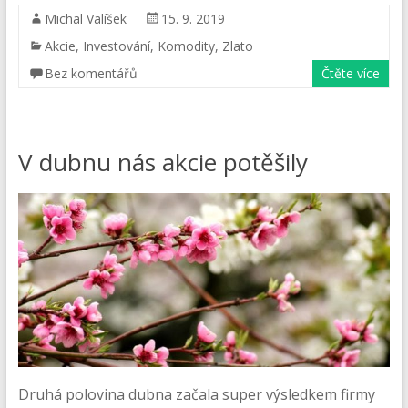
Michal Valíšek
15. 9. 2019
Akcie
,
Investování
,
Komodity
,
Zlato
Bez komentářů
Čtěte více
V dubnu nás akcie potěšily
Druhá polovina dubna začala super výsledkem firmy