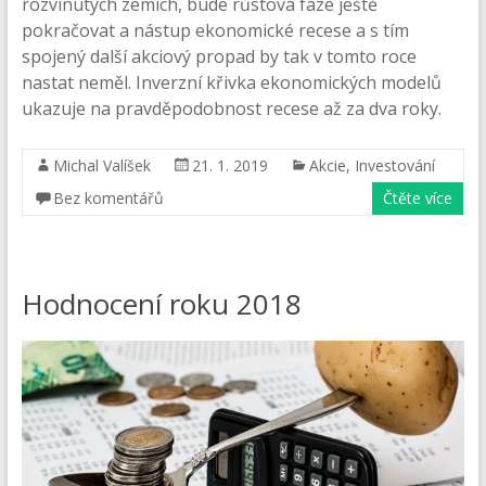
rozvinutých zemích, bude růstová fáze ještě
pokračovat a nástup ekonomické recese a s tím
spojený další akciový propad by tak v tomto roce
nastat neměl. Inverzní křivka ekonomických modelů
ukazuje na pravděpodobnost recese až za dva roky.
Michal Valíšek
21. 1. 2019
Akcie
,
Investování
Bez komentářů
Čtěte více
Hodnocení roku 2018