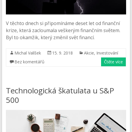
V těchto dnech si připomínáme deset let od finanční
krize, která zacloumala veškerým finančním světem.
Byl to okamžik, který změnil svět financí.
Michal Valíšek
15. 9. 2018
Akcie
,
Investování
Bez komentářů
Čtěte více
Technologická škatulata u S&P
500