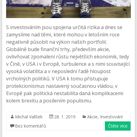
S investováním jsou spojena určitá rizika a dnes se
zamyslíme nad těmi, které mohou v letošním roce
negativně působit na výkon našich portfolií.
Globálně bude finanční trhy, především akcie,
ovlivňovat zpomalení růstu největších ekonomik, tedy
v Číně, v USA i v Evropě, turbulence a s nimi související
vysoká volatilita a v neposlední řadě hloupost
vrcholných politiků. V USA k tomu přistupuje
protekcionismus nastavený současnou vládou, v
Evropě pak politická nestabilita daná komplikacemi
kolem brexitu a posílením populismu.
Michal Valíšek
28. 1. 2019
Akcie
,
Investování
Bez komentářů
Čtěte více