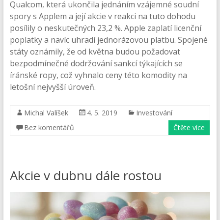
Qualcom, která ukončila jednáním vzájemné soudní
spory s Applem a její akcie v reakci na tuto dohodu
posílily o neskutečných 23,2 %. Apple zaplatí licenční
poplatky a navíc uhradí jednorázovou platbu. Spojené
státy oznámily, že od května budou požadovat
bezpodmínečné dodržování sankcí týkajících se
íránské ropy, což vyhnalo ceny této komodity na
letošní nejvyšší úroveň.
Michal Valíšek
4. 5. 2019
Investování
Bez komentářů
Čtěte více
Akcie v dubnu dále rostou