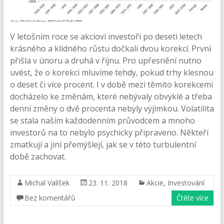
V letošním roce se akcioví investoři po deseti letech
krásného a klidného růstu dočkali dvou korekcí. První
přišla v únoru a druhá v říjnu. Pro upřesnění nutno
uvést, že o korekci mluvíme tehdy, pokud trhy klesnou
o deset či více procent. I v době mezi těmito korekcemi
docházelo ke změnám, které nebývaly obvyklé a třeba
denní změny o dvě procenta nebyly výjimkou. Volatilita
se stala naším každodenním průvodcem a mnoho
investorů na to nebylo psychicky připraveno. Někteří
zmatkují a jiní přemýšlejí, jak se v této turbulentní
době zachovat.
Michal Valíšek
23. 11. 2018
Akcie
,
Investování
Bez komentářů
Čtěte více