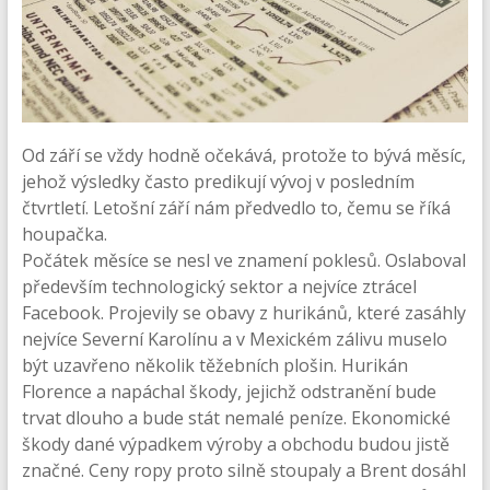
Od září se vždy hodně očekává, protože to bývá měsíc,
jehož výsledky často predikují vývoj v posledním
čtvrtletí. Letošní září nám předvedlo to, čemu se říká
houpačka.
Počátek měsíce se nesl ve znamení poklesů. Oslaboval
především technologický sektor a nejvíce ztrácel
Facebook. Projevily se obavy z hurikánů, které zasáhly
nejvíce Severní Karolínu a v Mexickém zálivu muselo
být uzavřeno několik těžebních plošin. Hurikán
Florence a napáchal škody, jejichž odstranění bude
trvat dlouho a bude stát nemalé peníze. Ekonomické
škody dané výpadkem výroby a obchodu budou jistě
značné. Ceny ropy proto silně stoupaly a Brent dosáhl