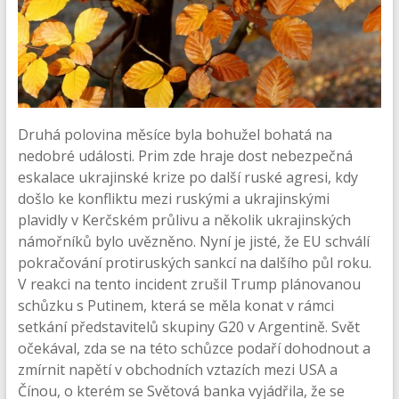
Druhá polovina měsíce byla bohužel bohatá na
nedobré události. Prim zde hraje dost nebezpečná
eskalace ukrajinské krize po další ruské agresi, kdy
došlo ke konfliktu mezi ruskými a ukrajinskými
plavidly v Kerčském průlivu a několik ukrajinských
námořníků bylo uvězněno. Nyní je jisté, že EU schválí
pokračování protiruských sankcí na dalšího půl roku.
V reakci na tento incident zrušil Trump plánovanou
schůzku s Putinem, která se měla konat v rámci
setkání představitelů skupiny G20 v Argentině. Svět
očekával, zda se na této schůzce podaří dohodnout a
zmírnit napětí v obchodních vztazích mezi USA a
Čínou, o kterém se Světová banka vyjádřila, že se