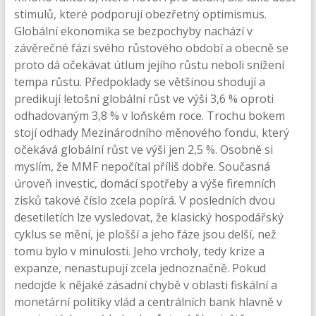
stimulů, které podporují obezřetný optimismus.
Globální ekonomika se bezpochyby nachází v
závěrečné fázi svého růstového období a obecně se
proto dá očekávat útlum jejího růstu neboli snížení
tempa růstu. Předpoklady se většinou shodují a
predikují letošní globální růst ve výši 3,6 % oproti
odhadovaným 3,8 % v loňském roce. Trochu bokem
stojí odhady Mezinárodního měnového fondu, který
očekává globální růst ve výši jen 2,5 %. Osobně si
myslím, že MMF nepočítal příliš dobře. Současná
úroveň investic, domácí spotřeby a výše firemních
zisků takové číslo zcela popírá. V posledních dvou
desetiletích lze vysledovat, že klasický hospodářský
cyklus se mění, je plošší a jeho fáze jsou delší, než
tomu bylo v minulosti. Jeho vrcholy, tedy krize a
expanze, nenastupují zcela jednoznačně. Pokud
nedojde k nějaké zásadní chybě v oblasti fiskální a
monetární politiky vlád a centrálních bank hlavně v