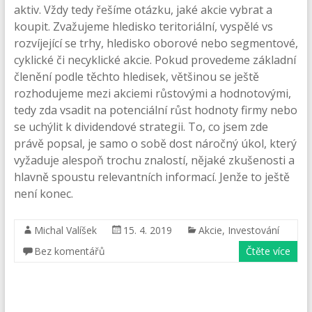
aktiv. Vždy tedy řešíme otázku, jaké akcie vybrat a
koupit. Zvažujeme hledisko teritoriální, vyspělé vs
rozvíjející se trhy, hledisko oborové nebo segmentové,
cyklické či necyklické akcie. Pokud provedeme základní
členění podle těchto hledisek, většinou se ještě
rozhodujeme mezi akciemi růstovými a hodnotovými,
tedy zda vsadit na potenciální růst hodnoty firmy nebo
se uchýlit k dividendové strategii. To, co jsem zde
právě popsal, je samo o sobě dost náročný úkol, který
vyžaduje alespoň trochu znalostí, nějaké zkušenosti a
hlavně spoustu relevantních informací. Jenže to ještě
není konec.
Michal Valíšek
15. 4. 2019
Akcie
,
Investování
Bez komentářů
Čtěte více