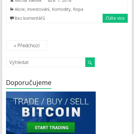
Michal Valíšek
8. 7. 2018
Akcie
,
Investování
,
Komodity
,
Ropa
Bez komentářů
Čtěte více
« Předchozí
Doporučujeme