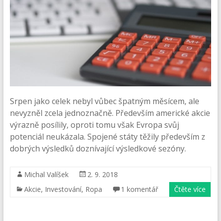
Srpen jako celek nebyl vůbec špatným měsícem, ale
nevyzněl zcela jednoznačně. Především americké akcie
výrazně posílily, oproti tomu však Evropa svůj
potenciál neukázala. Spojené státy těžily především z
dobrých výsledků doznívající výsledkové sezóny.
Michal Valíšek
2. 9. 2018
Akcie
,
Investování
,
Ropa
1 komentář
Čtěte více