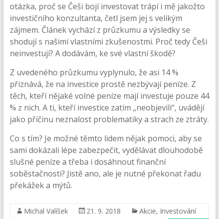
otázka, proč se Češi bojí investovat trápí i mě jakožto
investičního konzultanta, četl jsem jej s velikým
zájmem. Článek vychází z průzkumu a výsledky se
shodují s našimi vlastními zkušenostmi. Proč tedy Češi
neinvestují? A dodávám, ke své vlastní škodě?
Z uvedeného průzkumu vyplynulo, že asi 14 %
přiznává, že na investice prostě nezbývají peníze. Z
těch, kteří nějaké volné peníze mají investuje pouze 44
% z nich. A ti, kteří investice zatím „neobjevili“, uvádějí
jako příčinu neznalost problematiky a strach ze ztráty.
Co s tím? Je možné těmto lidem nějak pomoci, aby se
sami dokázali lépe zabezpečit, vydělávat dlouhodobě
slušné peníze a třeba i dosáhnout finanční
soběstačnosti? Jistě ano, ale je nutné překonat řadu
překážek a mýtů.
Michal Valíšek
21. 9. 2018
Akcie
,
Investování