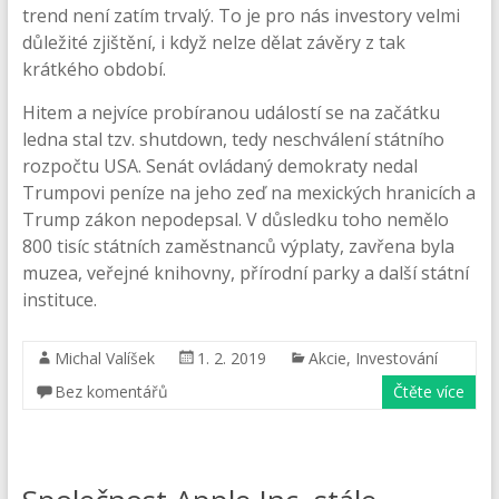
trend není zatím trvalý. To je pro nás investory velmi
důležité zjištění, i když nelze dělat závěry z tak
krátkého období.
Hitem a nejvíce probíranou událostí se na začátku
ledna stal tzv. shutdown, tedy neschválení státního
rozpočtu USA. Senát ovládaný demokraty nedal
Trumpovi peníze na jeho zeď na mexických hranicích a
Trump zákon nepodepsal. V důsledku toho nemělo
800 tisíc státních zaměstnanců výplaty, zavřena byla
muzea, veřejné knihovny, přírodní parky a další státní
instituce.
Michal Valíšek
1. 2. 2019
Akcie
,
Investování
Bez komentářů
Čtěte více