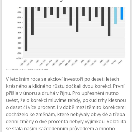
V letošním roce se akcioví investoři po deseti letech
krásného a klidného růstu dočkali dvou korekcí. První
přišla v únoru a druhá v říjnu. Pro upřesnění nutno
uvést, že o korekci mluvíme tehdy, pokud trhy klesnou
o deset či více procent. I v době mezi těmito korekcemi
docházelo ke změnám, které nebývaly obvyklé a třeba
denní změny o dvě procenta nebyly výjimkou. Volatilita
se stala naším každodenním průvodcem a mnoho