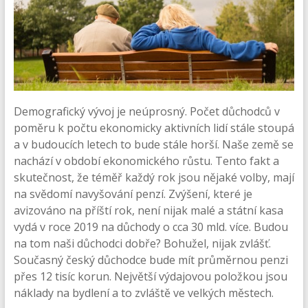
Demografický vývoj je neúprosný. Počet důchodců v
poměru k počtu ekonomicky aktivních lidí stále stoupá
a v budoucích letech to bude stále horší. Naše země se
nachází v období ekonomického růstu. Tento fakt a
skutečnost, že téměř každý rok jsou nějaké volby, mají
na svědomí navyšování penzí. Zvýšení, které je
avizováno na příští rok, není nijak malé a státní kasa
vydá v roce 2019 na důchody o cca 30 mld. více. Budou
na tom naši důchodci dobře? Bohužel, nijak zvlášť.
Současný český důchodce bude mít průměrnou penzi
přes 12 tisíc korun. Největší výdajovou položkou jsou
náklady na bydlení a to zvláště ve velkých městech.