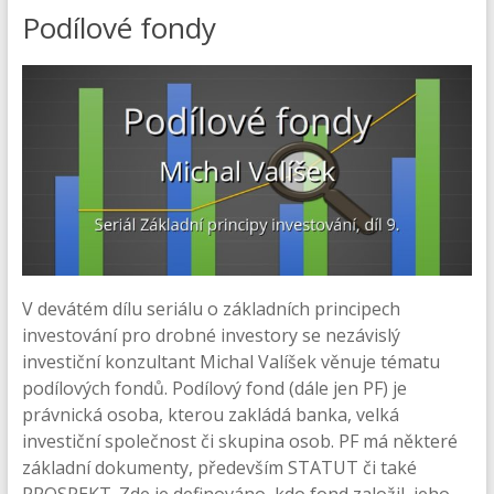
Podílové fondy
V devátém dílu seriálu o základních principech
investování pro drobné investory se nezávislý
investiční konzultant Michal Valíšek věnuje tématu
podílových fondů. Podílový fond (dále jen PF) je
právnická osoba, kterou zakládá banka, velká
investiční společnost či skupina osob. PF má některé
základní dokumenty, především STATUT či také
PROSPEKT. Zde je definováno, kdo fond založil, jeho