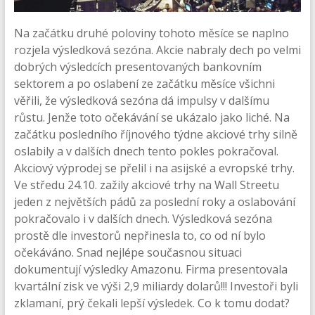
Na začátku druhé poloviny tohoto měsíce se naplno
rozjela výsledková sezóna. Akcie nabraly dech po velmi
dobrých výsledcích presentovaných bankovním
sektorem a po oslabení ze začátku měsíce všichni
věřili, že výsledková sezóna dá impulsy v dalšímu
růstu. Jenže toto očekávání se ukázalo jako liché. Na
začátku posledního říjnového týdne akciové trhy silně
oslabily a v dalších dnech tento pokles pokračoval.
Akciový výprodej se přelil i na asijské a evropské trhy.
Ve středu 24.10. zažily akciové trhy na Wall Streetu
jeden z největších pádů za poslední roky a oslabování
pokračovalo i v dalších dnech. Výsledková sezóna
prostě dle investorů nepřinesla to, co od ní bylo
očekáváno. Snad nejlépe současnou situaci
dokumentují výsledky Amazonu. Firma presentovala
kvartální zisk ve výši 2,9 miliardy dolarů!!! Investoři byli
zklamaní, prý čekali lepší výsledek. Co k tomu dodat?