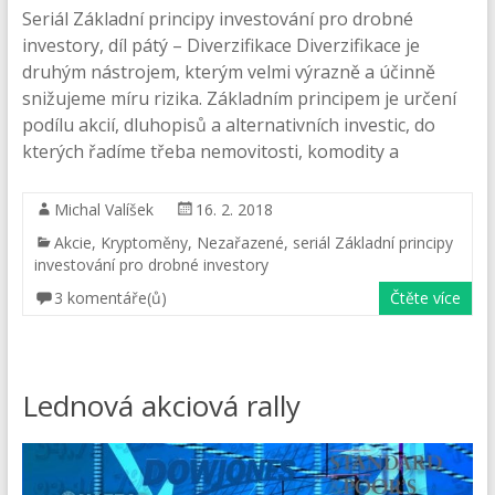
Seriál Základní principy investování pro drobné
investory, díl pátý – Diverzifikace Diverzifikace je
druhým nástrojem, kterým velmi výrazně a účinně
snižujeme míru rizika. Základním principem je určení
podílu akcií, dluhopisů a alternativních investic, do
kterých řadíme třeba nemovitosti, komodity a
Michal Valíšek
16. 2. 2018
Akcie
,
Kryptoměny
,
Nezařazené
,
seriál Základní principy
investování pro drobné investory
3 komentáře(ů)
Čtěte více
Lednová akciová rally