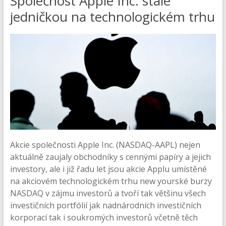
Společnost Apple Inc. stále
jedničkou na technologickém trhu
Akcie společnosti Apple Inc. (NASDAQ-AAPL) nejen
aktuálně zaujaly obchodníky s cennými papíry a jejich
investory, ale i již řadu let jsou akcie Applu umístěné
na akciovém technologickém trhu new yourské burzy
NASDAQ v zájmu investorů a tvoří tak většinu všech
investičních portfólií jak nadnárodních investičních
korporací tak i soukromých investorů včetně těch