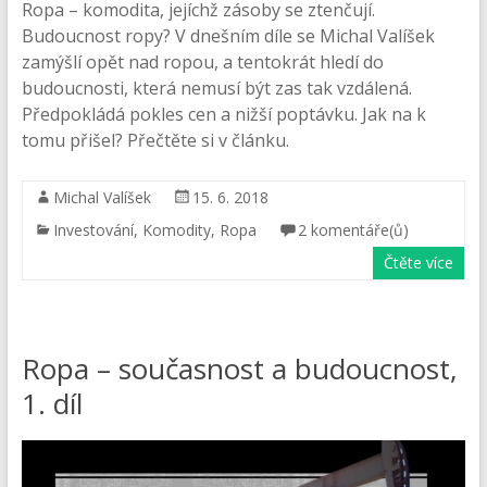
Ropa – komodita, jejíchž zásoby se ztenčují.
Budoucnost ropy? V dnešním díle se Michal Valíšek
zamýšlí opět nad ropou, a tentokrát hledí do
budoucnosti, která nemusí být zas tak vzdálená.
Předpokládá pokles cen a nižší poptávku. Jak na k
tomu přišel? Přečtěte si v článku.
Michal Valíšek
15. 6. 2018
Investování
,
Komodity
,
Ropa
2 komentáře(ů)
Čtěte více
Ropa – současnost a budoucnost,
1. díl