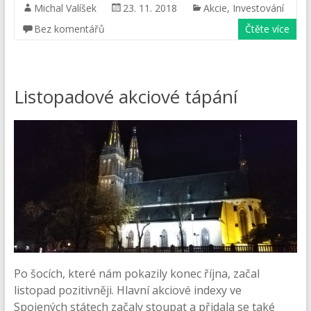
Michal Valíšek
23. 11. 2018
Akcie
,
Investování
Bez komentářů
Čtěte více
Listopadové akciové tápání
Po šocích, které nám pokazily konec října, začal
listopad pozitivněji. Hlavní akciové indexy ve
Spojených státech začaly stoupat a přidala se také