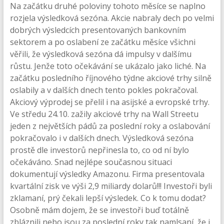
Na začátku druhé poloviny tohoto měsíce se naplno
rozjela výsledková sezóna. Akcie nabraly dech po velmi
dobrých výsledcích presentovaných bankovním
sektorem a po oslabení ze začátku měsíce všichni
věřili, že výsledková sezóna dá impulsy v dalšímu
růstu. Jenže toto očekávání se ukázalo jako liché. Na
začátku posledního říjnového týdne akciové trhy silně
oslabily a v dalších dnech tento pokles pokračoval.
Akciový výprodej se přelil i na asijské a evropské trhy.
Ve středu 24.10. zažily akciové trhy na Wall Streetu
jeden z největších pádů za poslední roky a oslabování
pokračovalo i v dalších dnech. Výsledková sezóna
prostě dle investorů nepřinesla to, co od ní bylo
očekáváno. Snad nejlépe současnou situaci
dokumentují výsledky Amazonu. Firma presentovala
kvartální zisk ve výši 2,9 miliardy dolarů!!! Investoři byli
zklamaní, prý čekali lepší výsledek. Co k tomu dodat?
Osobně mám dojem, že se investoři buď totálně
zbláznili nebo jsou za poslední roky tak namlsaní, že i