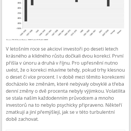
V letošním roce se akcioví investoři po deseti letech
krásného a klidného růstu dočkali dvou korekcí. První
přišla v únoru a druhá v říjnu. Pro upřesnění nutno
uvést, že o korekci mluvíme tehdy, pokud trhy klesnou
o deset či více procent. I v době mezi těmito korekcemi
docházelo ke změnám, které nebývaly obvyklé a třeba
denní změny o dvě procenta nebyly výjimkou. Volatilita
se stala naším každodenním průvodcem a mnoho
investorů na to nebylo psychicky připraveno. Někteří
zmatkují a jiní přemýšlejí, jak se v této turbulentní
době zachovat.