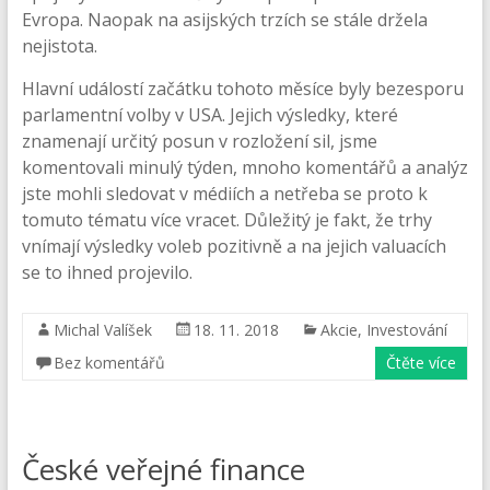
Evropa. Naopak na asijských trzích se stále držela
nejistota.
Hlavní událostí začátku tohoto měsíce byly bezesporu
parlamentní volby v USA. Jejich výsledky, které
znamenají určitý posun v rozložení sil, jsme
komentovali minulý týden, mnoho komentářů a analýz
jste mohli sledovat v médiích a netřeba se proto k
tomuto tématu více vracet. Důležitý je fakt, že trhy
vnímají výsledky voleb pozitivně a na jejich valuacích
se to ihned projevilo.
Michal Valíšek
18. 11. 2018
Akcie
,
Investování
Bez komentářů
Čtěte více
České veřejné finance