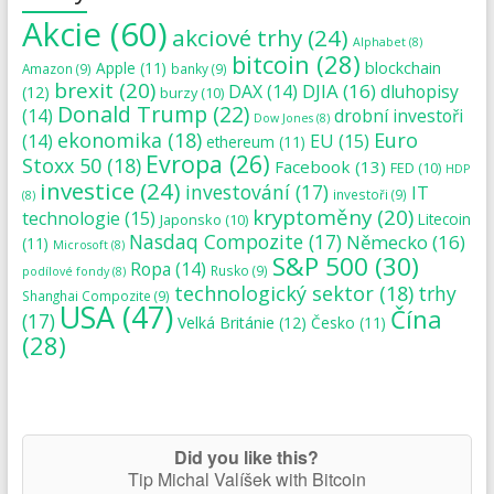
Akcie
(60)
akciové trhy
(24)
Alphabet
(8)
bitcoin
(28)
blockchain
Apple
(11)
Amazon
(9)
banky
(9)
brexit
(20)
DJIA
(16)
DAX
(14)
dluhopisy
(12)
burzy
(10)
Donald Trump
(22)
(14)
drobní investoři
Dow Jones
(8)
ekonomika
(18)
Euro
(14)
EU
(15)
ethereum
(11)
Evropa
(26)
Stoxx 50
(18)
Facebook
(13)
FED
(10)
HDP
investice
(24)
investování
(17)
IT
investoři
(9)
(8)
kryptoměny
(20)
technologie
(15)
Japonsko
(10)
Litecoin
Nasdaq Compozite
(17)
Německo
(16)
(11)
Microsoft
(8)
S&P 500
(30)
Ropa
(14)
Rusko
(9)
podílové fondy
(8)
technologický sektor
(18)
trhy
Shanghai Compozite
(9)
USA
(47)
Čína
(17)
Velká Británie
(12)
Česko
(11)
(28)
Did you like this?
Tip Michal Valíšek with Bitcoin