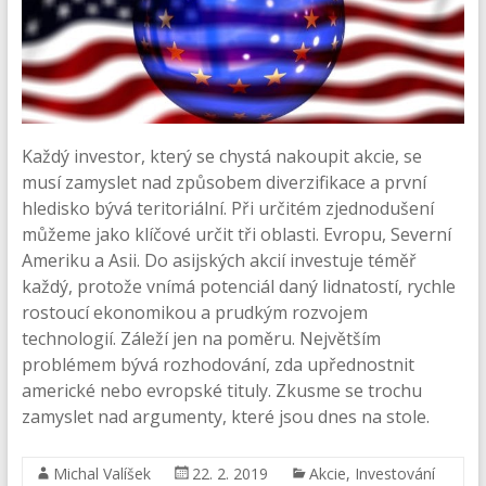
Každý investor, který se chystá nakoupit akcie, se
musí zamyslet nad způsobem diverzifikace a první
hledisko bývá teritoriální. Při určitém zjednodušení
můžeme jako klíčové určit tři oblasti. Evropu, Severní
Ameriku a Asii. Do asijských akcií investuje téměř
každý, protože vnímá potenciál daný lidnatostí, rychle
rostoucí ekonomikou a prudkým rozvojem
technologií. Záleží jen na poměru. Největším
problémem bývá rozhodování, zda upřednostnit
americké nebo evropské tituly. Zkusme se trochu
zamyslet nad argumenty, které jsou dnes na stole.
Michal Valíšek
22. 2. 2019
Akcie
,
Investování