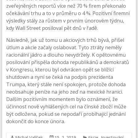
zveřejněných reportů více než 70 % firem překonalo
očekávání trhu a to v průměru o 4 %. Pozitivní firemní
výsledky stály za růstem v prvním únorovém týdnu,
kdy Wall Street posiloval pět dnů v řadě.
Následně, jak už tomu u akciových trhů bývá, přišel
útlum a akcie začaly oslabovat. Tyto ztráty neměly
racionální jádro a dlouho nevydržely. K opětovnému
posilování přispěla dohoda republikánů a demokratů
v Kongresu, kterou byl odvrácen opět se blížící
shutdown a nyní se čeká na podpis prezidenta
Trumpa, který stále není spokojen, protože dohoda
neobsahuje peníze na jeho zeď na mexické hranici.
Dalším pozitivním momentem bylo oznámení, že
účinnost nově vyhlášených cel na čínské zboží může
být odložena, pokud se nepodaří probíhající jednání
dokončit do konce února.
Michal Valíšek
15. 2. 2019
Akcie
,
Investování