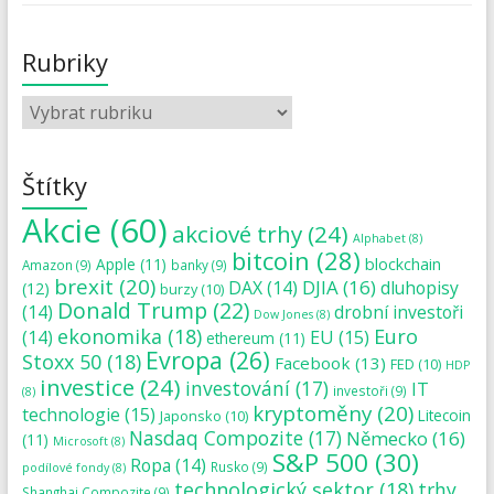
Rubriky
Štítky
Akcie
(60)
akciové trhy
(24)
Alphabet
(8)
bitcoin
(28)
blockchain
Apple
(11)
Amazon
(9)
banky
(9)
brexit
(20)
DJIA
(16)
DAX
(14)
dluhopisy
(12)
burzy
(10)
Donald Trump
(22)
(14)
drobní investoři
Dow Jones
(8)
ekonomika
(18)
Euro
(14)
EU
(15)
ethereum
(11)
Evropa
(26)
Stoxx 50
(18)
Facebook
(13)
FED
(10)
HDP
investice
(24)
investování
(17)
IT
investoři
(9)
(8)
kryptoměny
(20)
technologie
(15)
Japonsko
(10)
Litecoin
Nasdaq Compozite
(17)
Německo
(16)
(11)
Microsoft
(8)
S&P 500
(30)
Ropa
(14)
Rusko
(9)
podílové fondy
(8)
technologický sektor
(18)
trhy
Shanghai Compozite
(9)