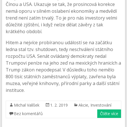
Čínou a USA. Ukazuje se tak, že prosincová korekce
nemá oporu v silném oslabení ekonomiky a medvědí
trend není zatím trvalý. To je pro nás investory velmi
důležité zjištění, i když nelze dělat závěry z tak
krátkého období.
Hitem a nejvíce probíranou událostí se na začátku
ledna stal tzv. shutdown, tedy neschválení státního
rozpočtu USA. Senát ovládaný demokraty nedal
Trumpovi peníze na jeho zeď na mexických hranicích a
Trump zákon nepodepsal. V důsledku toho nemělo
800 tisíc státních zaměstnanců výplaty, zavřena byla
muzea, veřejné knihovny, přírodní parky a další státní
instituce.
Michal Valíšek
1. 2. 2019
Akcie
,
Investování
Bez komentářů
Čtěte více