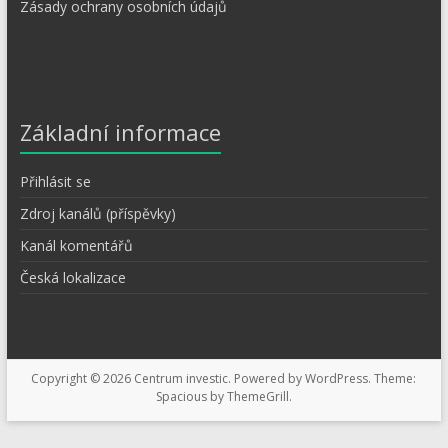
Zásady ochrany osobních údajů
Základní informace
Přihlásit se
Zdroj kanálů (příspěvky)
Kanál komentářů
Česká lokalizace
Copyright © 2026
Centrum investic
. Powered by
WordPress
. Theme:
Spacious by
ThemeGrill
.