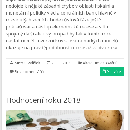
nedojde k nějaké zásadní chybě v oblasti fiskální a
monetární politiky vlád a centrálních bank hlavně v
rozvinutých zemích, bude růstová fáze ještě
pokračovat a nástup ekonomické recese a s tím
spojený další akciový propad by tak v tomto roce
nastat neměl. Inverzní křivka ekonomických modelů
ukazuje na pravděpodobnost recese až za dva roky.
Michal Valíšek
21. 1. 2019
Akcie
,
Investování
Bez komentářů
Čtěte více
Hodnocení roku 2018