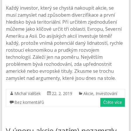
Každý investor, který se chystá nakoupit akcie, se
musí zamyslet nad způsobem diverzifikace a první
hledisko bývá teritoriální. Při určitém zjednodušení
můžeme jako klíčové určit tři oblasti. Evropu, Severní
Ameriku a Asii. Do asijských akcií investuje téměř
každý, protože vnímá potenciál daný lidnatostí, rychle
rostoucí ekonomikou a prudkým rozvojem
technologií. Záleží jen na poměru. Největším
problémem bývá rozhodování, zda upřednostnit
americké nebo evropské tituly. Zkusme se trochu
zamyslet nad argumenty, které jsou dnes na stole.
Michal Valíšek
22. 2. 2019
Akcie
,
Investování
Bez komentářů
Čtěte více
V únoru akcie (zatím) nezamrzly