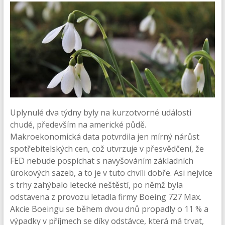
Uplynulé dva týdny byly na kurzotvorné události
chudé, především na americké půdě.
Makroekonomická data potvrdila jen mírný nárůst
spotřebitelských cen, což utvrzuje v přesvědčení, že
FED nebude pospíchat s navyšováním základních
úrokových sazeb, a to je v tuto chvíli dobře. Asi nejvíce
s trhy zahýbalo letecké neštěstí, po němž byla
odstavena z provozu letadla firmy Boeing 727 Max.
Akcie Boeingu se během dvou dnů propadly o 11 % a
výpadky v příjmech se díky odstávce, která má trvat,