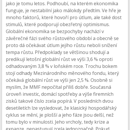
jako je tomu letos. Podhoubí, na kterém ekonomika
funguje, je nestabilní jako málokdy předtím. Ve hře je
mnoho faktorů, které hovoří pro útlum, ale také dost
stimulů, které podporují obezřetný optimismus.
Globální ekonomika se bezpochyby nachází v
závěrečné fázi svého růstového období a obecně se
proto dá očekávat útlum jejího růstu neboli snížení
tempa růstu. Předpoklady se většinou shodují a
predikují letošní globální růst ve výši 3,6 % oproti
odhadovaným 3,8 % v loňském roce. Trochu bokem
stojí odhady Mezinárodního měnového fondu, který
očekává globální růst ve výši jen 2,5 %. Osobně si
myslím, že MMF nepočítal příliš dobře. Současná
úroveň investic, domácí spotřeby a výše firemních
zisků takové číslo zcela popírá. V posledních dvou
desetiletích lze vysledovat, že klasický hospodářský
cyklus se mění, je plošší a jeho fáze jsou delší, než
tomu bylo v minulosti. Jeho vrcholy, tedy krize a
expanze, nenastupují zcela jednoznačně. Pokud