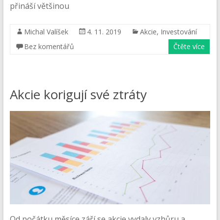
přináší většinou
Michal Valíšek
4. 11. 2019
Akcie
,
Investování
Bez komentářů
Čtěte více
Akcie korigují své ztráty
Od počátku měsíce září se akcie vydaly vzhůru a