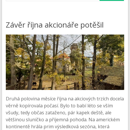
Závěr října akcionáře potěšil
Druhá polovina měsíce října na akciových trzích docela
věrně kopírovala počasí. Bylo to babí léto se vším
všudy, tedy občas zataženo, pár kapek deště, ale
většinou sluníčko a příjemná pohoda. Na americkém
kontinentě hrála prim výsledková sezóna, která