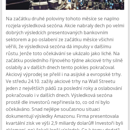
Na začátku druhé poloviny tohoto měsíce se naplno
rozjela výsledková sezóna. Akcie nabraly dech po velmi
dobrých výsledcích presentovaných bankovním
sektorem a po oslabení ze začátku měsíce všichni
věřili, že výsledková sezóna dá impulsy v dalšímu
růstu. Jenže toto očekávání se ukázalo jako liché. Na
začátku posledního říjnového týdne akciové trhy silně
oslabily a v dalších dnech tento pokles pokračoval.
Akciový výprodej se přelil i na asijské a evropské trhy.
Ve středu 24.10. zažily akciové trhy na Wall Streetu
jeden z největších pádů za poslední roky a oslabování
pokračovalo i v dalších dnech. Výsledková sezóna
prostě dle investorů nepřinesla to, co od ní bylo
očekáváno. Snad nejlépe současnou situaci
dokumentují výsledky Amazonu. Firma presentovala
kvartální zisk ve výši 2,9 miliardy dolarů!!! Investoři byli
zklamaní, prý čekali lepší výsledek. Co k tomu dodat?