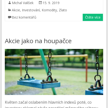
Michal Valíšek
15. 9. 2019
Akcie
,
Investování
,
Komodity
,
Zlato
Bez komentářů
Čtěte více
Akcie jako na houpačce
Květen začal oslabením hlavních indexů poté, co