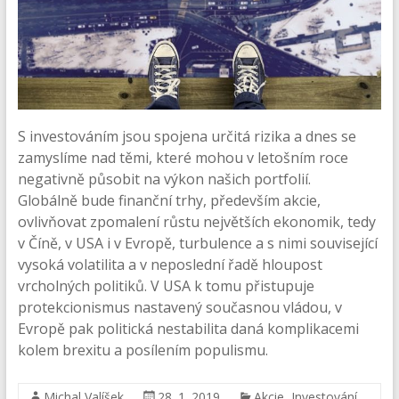
S investováním jsou spojena určitá rizika a dnes se
zamyslíme nad těmi, které mohou v letošním roce
negativně působit na výkon našich portfolií.
Globálně bude finanční trhy, především akcie,
ovlivňovat zpomalení růstu největších ekonomik, tedy
v Číně, v USA i v Evropě, turbulence a s nimi související
vysoká volatilita a v neposlední řadě hloupost
vrcholných politiků. V USA k tomu přistupuje
protekcionismus nastavený současnou vládou, v
Evropě pak politická nestabilita daná komplikacemi
kolem brexitu a posílením populismu.
Michal Valíšek
28. 1. 2019
Akcie
,
Investování