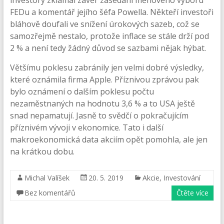
investory zklamal závěr zasedání měnového výboru
FEDu a komentář jejího šéfa Powella. Někteří investoři
bláhově doufali ve snížení úrokových sazeb, což se
samozřejmě nestalo, protože inflace se stále drží pod
2 % a není tedy žádný důvod se sazbami nějak hýbat.
Většímu poklesu zabránily jen velmi dobré výsledky,
které oznámila firma Apple. Příznivou zprávou pak
bylo oznámení o dalším poklesu počtu
nezaměstnaných na hodnotu 3,6 % a to USA ještě
snad nepamatují. Jasně to svědčí o pokračujícím
příznivém vývoji v ekonomice. Tato i další
makroekonomická data akciím opět pomohla, ale jen
na krátkou dobu.
Michal Valíšek
20. 5. 2019
Akcie
,
Investování
Bez komentářů
Čtěte více