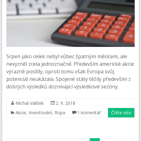
Srpen jako celek nebyl vůbec špatným měsícem, ale
nevyzněl zcela jednoznačně. Především americké akcie
výrazně posílily, oproti tomu však Evropa svůj
potenciál neukázala. Spojené státy těžily především z
dobrých výsledků doznívající výsledkové sezóny.
Michal Valíšek
2. 9. 2018
Akcie
,
Investování
,
Ropa
1 komentář
Čtěte více