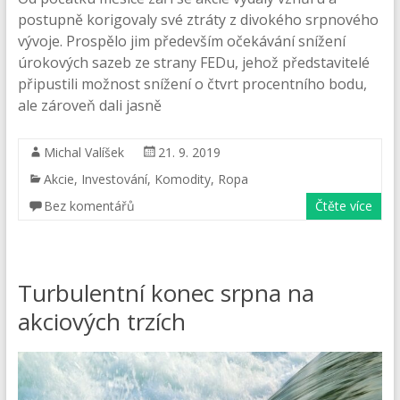
postupně korigovaly své ztráty z divokého srpnového
vývoje. Prospělo jim především očekávání snížení
úrokových sazeb ze strany FEDu, jehož představitelé
připustili možnost snížení o čtvrt procentního bodu,
ale zároveň dali jasně
Michal Valíšek
21. 9. 2019
Akcie
,
Investování
,
Komodity
,
Ropa
Bez komentářů
Čtěte více
Turbulentní konec srpna na
akciových trzích