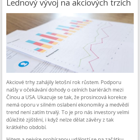
Lednový vývoj na akciových trzích
Akciové trhy zahájily letošní rok růstem. Podporu
našly v očekávání dohody o celních bariérách mezi
Čínou a USA. Ukazuje se tak, že prosincová korekce
nemá oporu v silném oslabení ekonomiky a medvědí
trend není zatím trvalý. To je pro nás investory velmi
důležité zjištění, i když nelze dělat závěry z tak
krátkého období.
Hitem a nejvíce probíranou událostí se na začátku