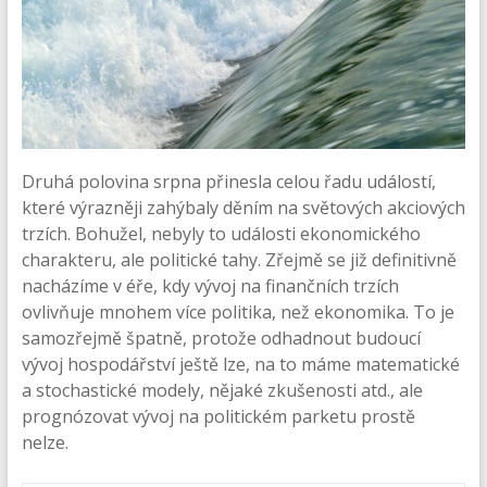
Druhá polovina srpna přinesla celou řadu událostí,
které výrazněji zahýbaly děním na světových akciových
trzích. Bohužel, nebyly to události ekonomického
charakteru, ale politické tahy. Zřejmě se již definitivně
nacházíme v éře, kdy vývoj na finančních trzích
ovlivňuje mnohem více politika, než ekonomika. To je
samozřejmě špatně, protože odhadnout budoucí
vývoj hospodářství ještě lze, na to máme matematické
a stochastické modely, nějaké zkušenosti atd., ale
prognózovat vývoj na politickém parketu prostě
nelze.