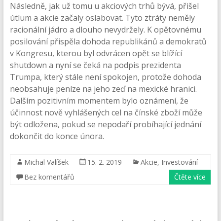
Následně, jak už tomu u akciových trhů bývá, přišel
útlum a akcie začaly oslabovat. Tyto ztráty neměly
racionální jádro a dlouho nevydržely. K opětovnému
posilování přispěla dohoda republikánů a demokratů
v Kongresu, kterou byl odvrácen opět se blížící
shutdown a nyní se čeká na podpis prezidenta
Trumpa, který stále není spokojen, protože dohoda
neobsahuje peníze na jeho zeď na mexické hranici.
Dalším pozitivním momentem bylo oznámení, že
účinnost nově vyhlášených cel na čínské zboží může
být odložena, pokud se nepodaří probíhající jednání
dokončit do konce února.
Michal Valíšek
15. 2. 2019
Akcie
,
Investování
Bez komentářů
Čtěte více