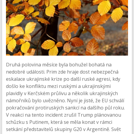
Druhá polovina měsíce byla bohužel bohatá na
nedobré události. Prim zde hraje dost nebezpečná
eskalace ukrajinské krize po další ruské agresi, kdy
došlo ke konfliktu mezi ruskými a ukrajinskými
plavidly v Kerčském průlivu a několik ukrajinských
námořníků bylo uvězněno. Nyní je jisté, že EU schválí
pokračování protiruských sankcí na dalšího půl roku.
V reakci na tento incident zrušil Trump plánovanou
schůzku s Putinem, která se měla konat v rámci
setkání představitelů skupiny G20 v Argentině. Svět