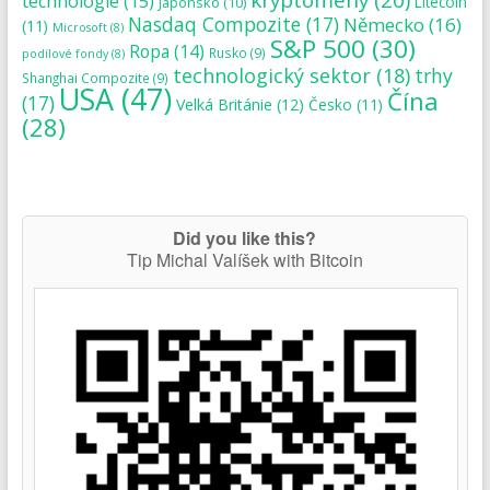
technologie
(15)
Japonsko
(10)
Litecoin
Nasdaq Compozite
(17)
Německo
(16)
(11)
Microsoft
(8)
S&P 500
(30)
Ropa
(14)
Rusko
(9)
podílové fondy
(8)
technologický sektor
(18)
trhy
Shanghai Compozite
(9)
USA
(47)
Čína
(17)
Velká Británie
(12)
Česko
(11)
(28)
Did you like this?
Tip Michal Valíšek with Bitcoin