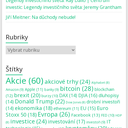
Legendy investičního světa: Ray Dalio | Centrum
investic
:
Legendy investičního světa: Jeremy Grantham
Jiří Meitner
:
Na důchody nebude!
Rubriky
Štítky
Akcie
(60)
akciové trhy
(24)
Alphabet
(8)
bitcoin
(28)
blockchain
Apple
(11)
Amazon
(9)
banky
(9)
brexit
(20)
DJIA
(16)
DAX
(14)
dluhopisy
(12)
burzy
(10)
Donald Trump
(22)
(14)
drobní investoři
Dow Jones
(8)
ekonomika
(18)
Euro
(14)
EU
(15)
ethereum
(11)
Evropa
(26)
Stoxx 50
(18)
Facebook
(13)
FED
(10)
HDP
investice
(24)
investování
(17)
IT
investoři
(9)
(8)
kryptoměny
(20)