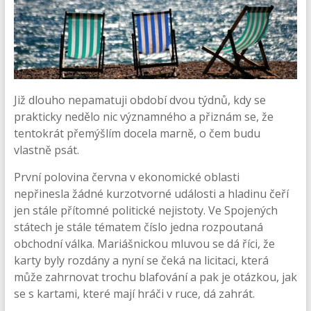
Již dlouho nepamatuji období dvou týdnů, kdy se
prakticky nedělo nic významného a přiznám se, že
tentokrát přemýšlím docela marně, o čem budu
vlastně psát.
První polovina června v ekonomické oblasti
nepřinesla žádné kurzotvorné události a hladinu čeří
jen stále přítomné politické nejistoty. Ve Spojených
státech je stále tématem číslo jedna rozpoutaná
obchodní válka. Mariášnickou mluvou se dá říci, že
karty byly rozdány a nyní se čeká na licitaci, která
může zahrnovat trochu blafování a pak je otázkou, jak
se s kartami, které mají hráči v ruce, dá zahrát.