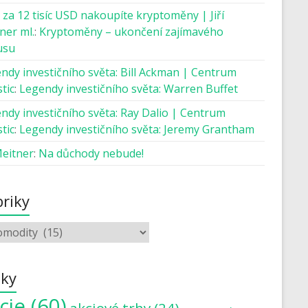
 za 12 tisíc USD nakoupíte kryptoměny | Jiří
ner ml.
:
Kryptoměny – ukončení zajímavého
usu
ndy investičního světa: Bill Ackman | Centrum
tic
:
Legendy investičního světa: Warren Buffet
ndy investičního světa: Ray Dalio | Centrum
tic
:
Legendy investičního světa: Jeremy Grantham
Meitner
:
Na důchody nebude!
riky
tky
cie
(60)