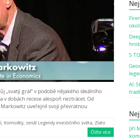
Nej
Fire
okol
Deep
hro
5 TO
Geor
lege
AI: 
svůj „svatý grál“ v podobě nějakého ideálního
trad
 a v dobách recese alespoň neztrácet. Od
 Markowitz uveřejnil svoji převratnou
Nej
í
,
Komodity
,
seriál Legendy investičního světa
,
Zlato
Jiří 
Čtěte více
komb