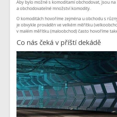
Aby bylo možné s komoditami obchodovat, jsou na 
a obchodovatelné množství komodity.
O komoditách hovoříme zejména u obchodu s různý
je obvykle prováděn ve velkém měřítku (velkoobc
v malém měřítku (maloobchod) často hovoříme také
Co nás čeká v příští dekádě