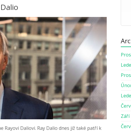
 Dalio
Arc
Pros
Lede
Pros
Úno
Lede
Červ
Září
Červ
 Rayovi Daliovi. Ray Dalio dnes již také patří k