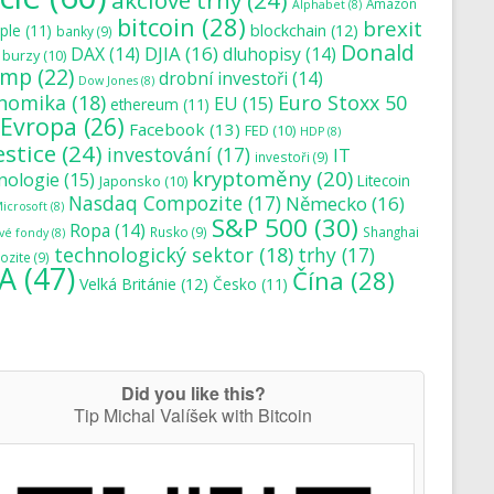
akciové trhy
(24)
Amazon
Alphabet
(8)
bitcoin
(28)
brexit
blockchain
(12)
ple
(11)
banky
(9)
Donald
DJIA
(16)
DAX
(14)
dluhopisy
(14)
burzy
(10)
ump
(22)
drobní investoři
(14)
Dow Jones
(8)
nomika
(18)
Euro Stoxx 50
EU
(15)
ethereum
(11)
Evropa
(26)
Facebook
(13)
FED
(10)
HDP
(8)
estice
(24)
investování
(17)
IT
investoři
(9)
kryptoměny
(20)
nologie
(15)
Japonsko
(10)
Litecoin
Nasdaq Compozite
(17)
Německo
(16)
icrosoft
(8)
S&P 500
(30)
Ropa
(14)
Rusko
(9)
Shanghai
vé fondy
(8)
technologický sektor
(18)
trhy
(17)
zite
(9)
A
(47)
Čína
(28)
Velká Británie
(12)
Česko
(11)
Did you like this?
Tip Michal Valíšek with Bitcoin