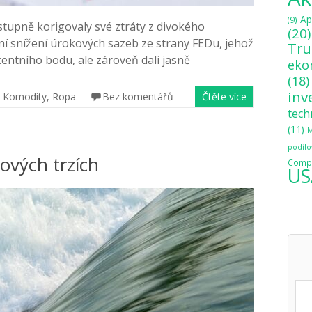
Ap
(9)
stupně korigovaly své ztráty z divokého
(20)
í snížení úrokových sazeb ze strany FEDu, jehož
Tr
centního bodu, ale zároveň dali jasně
eko
(18)
inv
,
Komodity
,
Ropa
Bez komentářů
Čtěte více
tech
(11)
M
podílo
ových trzích
Compo
US