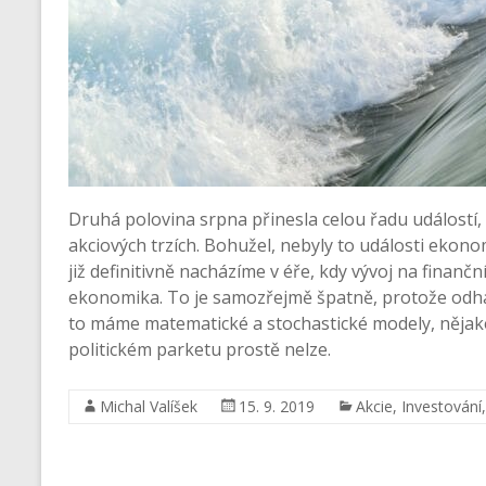
Druhá polovina srpna přinesla celou řadu událostí,
akciových trzích. Bohužel, nebyly to události ekono
již definitivně nacházíme v éře, kdy vývoj na finančn
ekonomika. To je samozřejmě špatně, protože odhad
to máme matematické a stochastické modely, nějaké
politickém parketu prostě nelze.
Michal Valíšek
15. 9. 2019
Akcie
,
Investování