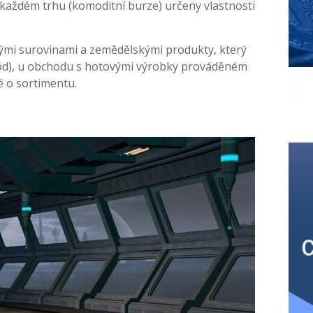
každém trhu (komoditní burze) určeny vlastnosti
mi surovinami a zemědělskými produkty, který
hod), u obchodu s hotovými výrobky prováděném
 o sortimentu.