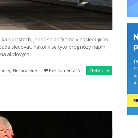
lika oblastech, jehož se dočkáme v následujícím
í bude sledovat, nakolik se tyto prognózy naplní.
j na akciových
odity
,
Nezařazené
Bez komentářů
Čtěte více