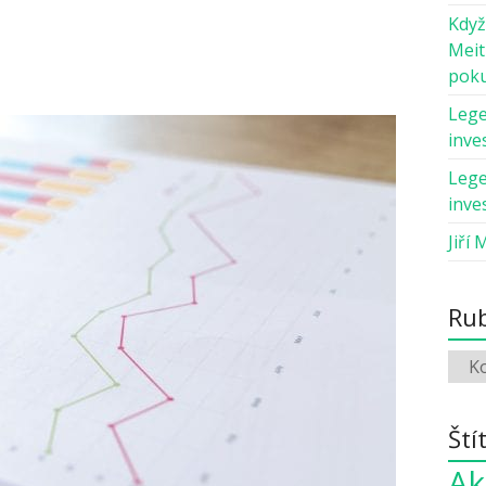
Když
Meit
pok
Lege
inves
Lege
inves
Jiří 
Rub
Ští
Ak