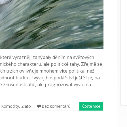
 které výrazněji zahýbaly děním na světových
mického charakteru, ale politické tahy. Zřejmě se
ích trzích ovlivňuje mnohem více politika, než
nout budoucí vývoj hospodářství ještě lze, na
 zkušenosti atd., ale prognózovat vývoj na
,
Komodity
,
Zlato
Bez komentářů
Čtěte více