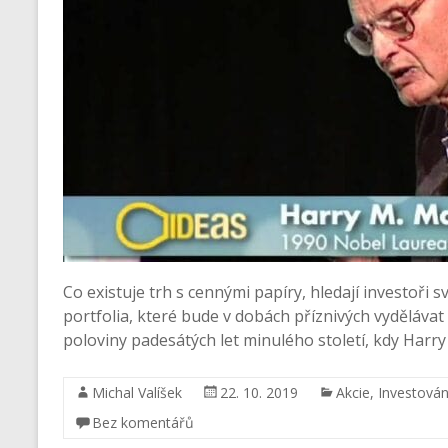
Co existuje trh s cennými papíry, hledají investoři 
portfolia, které bude v dobách příznivých vydělávat
poloviny padesátých let minulého století, kdy Harry
Michal Valíšek
22. 10. 2019
Akcie
,
Investován
Bez komentářů