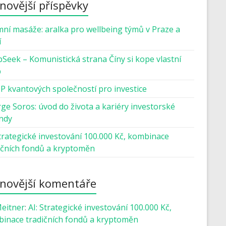
novější příspěvky
mní masáže: aralka pro wellbeing týmů v Praze a
í
Seek – Komunistická strana Číny si kope vlastní
b
P kvantových společností pro investice
ge Soros: úvod do života a kariéry investorské
ndy
Strategické investování 100.000 Kč, kombinace
ičních fondů a kryptoměn
novější komentáře
Meitner
:
AI: Strategické investování 100.000 Kč,
inace tradičních fondů a kryptoměn