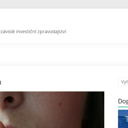
závislé investiční zpravodajství
h
Do