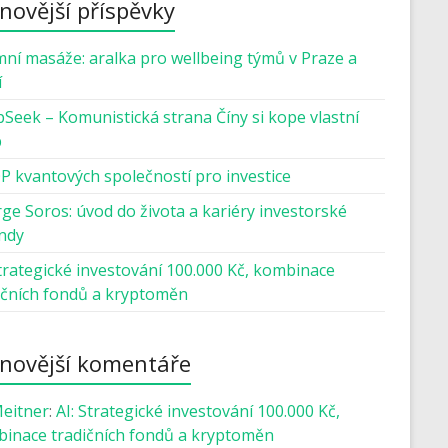
novější příspěvky
mní masáže: aralka pro wellbeing týmů v Praze a
í
Seek – Komunistická strana Číny si kope vlastní
b
P kvantových společností pro investice
ge Soros: úvod do života a kariéry investorské
ndy
Strategické investování 100.000 Kč, kombinace
ičních fondů a kryptoměn
novější komentáře
Meitner
:
AI: Strategické investování 100.000 Kč,
inace tradičních fondů a kryptoměn