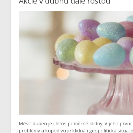
Akcie v dubnu dále rostou
Měsíc duben je i letos poměrně klidný. V jeho prv
problémy a kupodivu je klidná i geopolitická situac