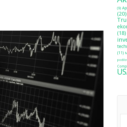
Ap
(9)
(20)
Tr
eko
(18)
inv
tech
(11)
M
podílo
Compo
US