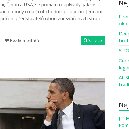
Nej
, Čínou a USA, se pomalu rozplývaly, jak se
šné dohody o další obchodní spolupráci. Jednání
Fire
yjádření představitelů obou znesvářených stran
okol
Deep
hro
Bez komentářů
Čtěte více
5 TO
Geor
lege
AI: 
trad
Nej
Jiří 
komb