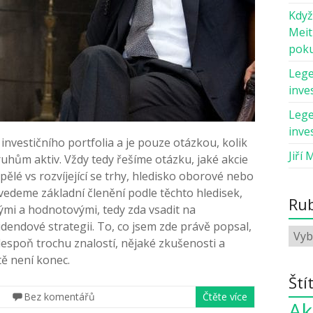
Když
Meit
pok
Lege
inves
Lege
inves
vestičního portfolia a je pouze otázkou, kolik
Jiří 
uhům aktiv. Vždy tedy řešíme otázku, jaké akcie
pělé vs rozvíjející se trhy, hledisko oborové nebo
vedeme základní členění podle těchto hledisek,
Rub
ými a hodnotovými, tedy zda vsadit na
idendové strategii. To, co jsem zde právě popsal,
lespoň trochu znalostí, nějaké zkušenosti a
tě není konec.
Ští
Bez komentářů
Čtěte více
Ak