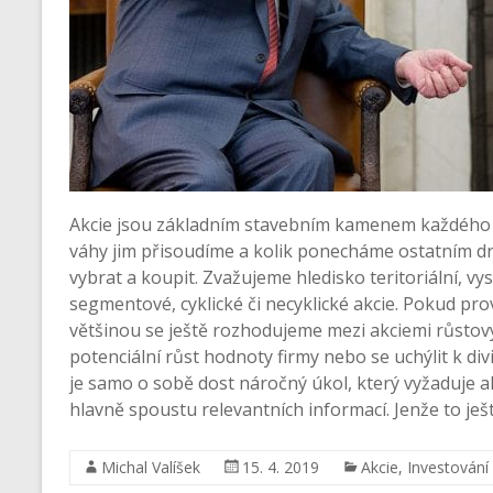
Akcie jsou základním stavebním kamenem každého in
váhy jim přisoudíme a kolik ponecháme ostatním dr
vybrat a koupit. Zvažujeme hledisko teritoriální, vys
segmentové, cyklické či necyklické akcie. Pokud pro
většinou se ještě rozhodujeme mezi akciemi růstov
potenciální růst hodnoty firmy nebo se uchýlit k div
je samo o sobě dost náročný úkol, který vyžaduje a
hlavně spoustu relevantních informací. Jenže to ješ
Michal Valíšek
15. 4. 2019
Akcie
,
Investování