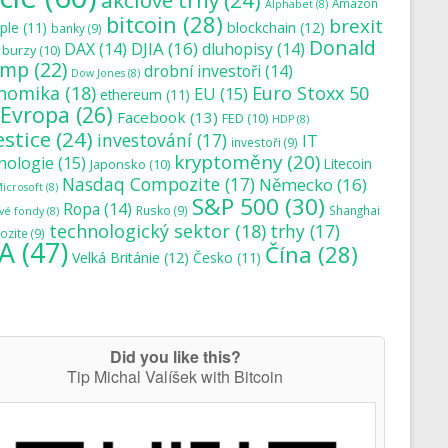
akciové trhy
(24)
Amazon
Alphabet
(8)
bitcoin
(28)
brexit
blockchain
(12)
ple
(11)
banky
(9)
Donald
DJIA
(16)
DAX
(14)
dluhopisy
(14)
burzy
(10)
ump
(22)
drobní investoři
(14)
Dow Jones
(8)
nomika
(18)
Euro Stoxx 50
EU
(15)
ethereum
(11)
Evropa
(26)
Facebook
(13)
FED
(10)
HDP
(8)
estice
(24)
investování
(17)
IT
investoři
(9)
kryptoměny
(20)
nologie
(15)
Japonsko
(10)
Litecoin
Nasdaq Compozite
(17)
Německo
(16)
icrosoft
(8)
S&P 500
(30)
Ropa
(14)
Rusko
(9)
Shanghai
vé fondy
(8)
technologický sektor
(18)
trhy
(17)
zite
(9)
A
(47)
Čína
(28)
Velká Británie
(12)
Česko
(11)
Did you like this?
Tip Michal Valíšek with Bitcoin