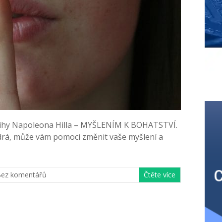
knihy Napoleona Hilla – MYŠLENÍM K BOHATSTVÍ.
oudrá, může vám pomoci změnit vaše myšlení a
ez komentářů
Čtěte více