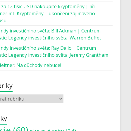
 za 12 tisíc USD nakoupíte kryptoměny | Jiří
ner ml.
:
Kryptoměny – ukončení zajímavého
usu
ndy investičního světa: Bill Ackman | Centrum
tic
:
Legendy investičního světa: Warren Buffet
ndy investičního světa: Ray Dalio | Centrum
tic
:
Legendy investičního světa: Jeremy Grantham
Meitner
:
Na důchody nebude!
riky
tky
cie
(60)