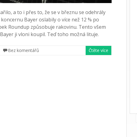
ařilo, a to i přes to, že se v březnu se odehrály
ie koncernu Bayer oslabily o více než 12 % po
obek Roundup způsobuje rakovinu. Tento všem
yer ji vloni koupil. Teď toho možná lituje.
Bez komentářů
Čtěte více