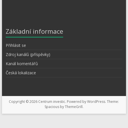
Základní informace
Přihlásit se
Zdroj kanálů (příspěvky)
Kanál komentářů
Česká lokalizace
Copyright © 2026
Centrum investic
. Powered by
WordPress
. Theme:
Spacious by
ThemeGrill
.