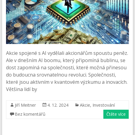
Akcie spojené s AI vydělali akcionářům spoustu peněz.
Ale v dnešním AI boomu, který připomíná bublinu, se
dost zapomíná na společnosti, které možná přinesou
do budoucna srovnatelnou revoluci. Společnosti,
které jsou aktivním v kvantovém výzkumu a inovacích.
Většina lidí by
Jiří Meitner
4. 12. 2024
Akcie
,
Investování
Bez komentářů
Čtěte více