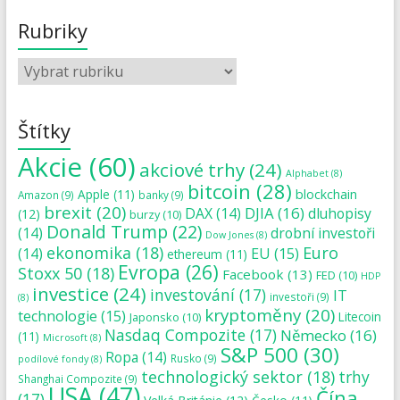
Rubriky
Štítky
Akcie
(60)
akciové trhy
(24)
Alphabet
(8)
bitcoin
(28)
blockchain
Apple
(11)
Amazon
(9)
banky
(9)
brexit
(20)
DJIA
(16)
DAX
(14)
dluhopisy
(12)
burzy
(10)
Donald Trump
(22)
(14)
drobní investoři
Dow Jones
(8)
ekonomika
(18)
Euro
(14)
EU
(15)
ethereum
(11)
Evropa
(26)
Stoxx 50
(18)
Facebook
(13)
FED
(10)
HDP
investice
(24)
investování
(17)
IT
investoři
(9)
(8)
kryptoměny
(20)
technologie
(15)
Japonsko
(10)
Litecoin
Nasdaq Compozite
(17)
Německo
(16)
(11)
Microsoft
(8)
S&P 500
(30)
Ropa
(14)
Rusko
(9)
podílové fondy
(8)
technologický sektor
(18)
trhy
Shanghai Compozite
(9)
USA
(47)
Čína
(17)