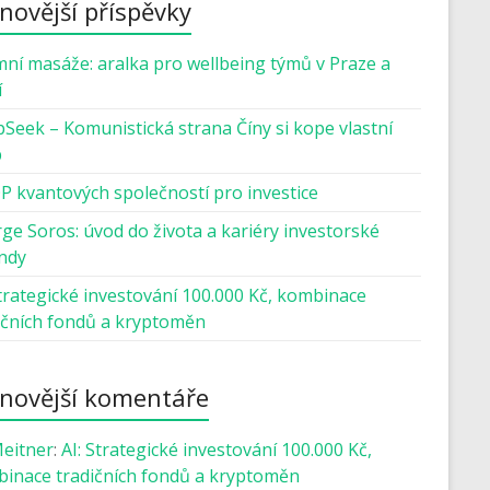
novější příspěvky
mní masáže: aralka pro wellbeing týmů v Praze a
í
Seek – Komunistická strana Číny si kope vlastní
b
P kvantových společností pro investice
ge Soros: úvod do života a kariéry investorské
ndy
Strategické investování 100.000 Kč, kombinace
ičních fondů a kryptoměn
novější komentáře
Meitner
:
AI: Strategické investování 100.000 Kč,
inace tradičních fondů a kryptoměn