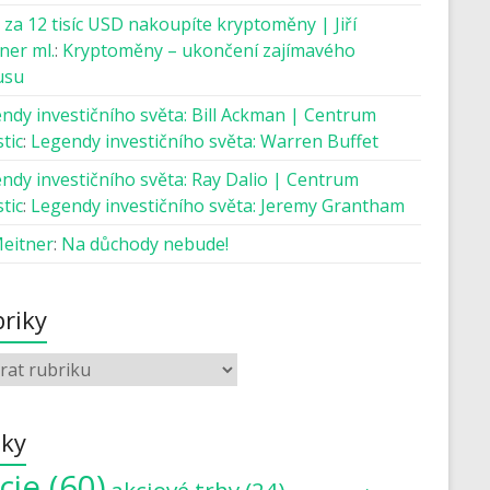
 za 12 tisíc USD nakoupíte kryptoměny | Jiří
ner ml.
:
Kryptoměny – ukončení zajímavého
usu
ndy investičního světa: Bill Ackman | Centrum
tic
:
Legendy investičního světa: Warren Buffet
ndy investičního světa: Ray Dalio | Centrum
tic
:
Legendy investičního světa: Jeremy Grantham
Meitner
:
Na důchody nebude!
riky
tky
cie
(60)