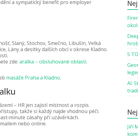
Nej
tředění a sympatický benefit pro employer
Fire
okol
Deep
hošť, Slaný, Stochov, Smečno, Libušín, Velká
hro
e, Lány a desítky dalších obcí v okrese Kladno.
5 TO
sti.
nete zde:
aralka – obsluhované oblasti
.
Geor
lege
žeb
masáže Praha a Kladno
.
AI: 
alku
trad
ázemí – HR jen zajistí místnost a rozpis.
Nej
řístupy, takže si každý najde vhodnou péči.
i last‑minute zásahy při uzávěrkách.
‑mailem nebo online.
Jiří 
komb