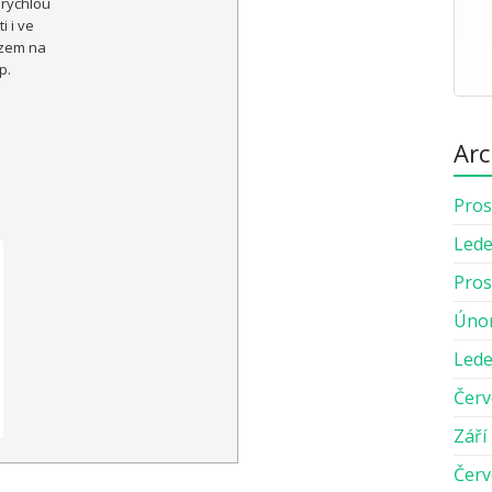
 rychlou
i i ve
azem na
p.
Arc
Pros
Lede
Pros
Úno
Lede
Červ
Září
Červ