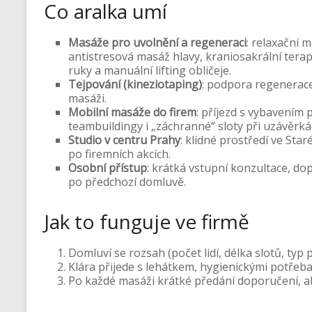
Co aralka umí
Masáže pro uvolnění a regeneraci
: relaxační 
antistresová masáž hlavy, kraniosakrální terap
ruky a manuální lifting obličeje.
Tejpování (kineziotaping)
: podpora regenerace
masáži.
Mobilní masáže do firem
: příjezd s vybavením 
teambuildingy i „záchranné“ sloty při uzávěrká
Studio v centru Prahy
: klidné prostředí ve Sta
po firemních akcích.
Osobní přístup
: krátká vstupní konzultace, do
po předchozí domluvě.
Jak to funguje ve firmě
Domluví se rozsah (počet lidí, délka slotů, typ 
Klára přijede s lehátkem, hygienickými potřebami
Po každé masáži krátké předání doporučení, ab