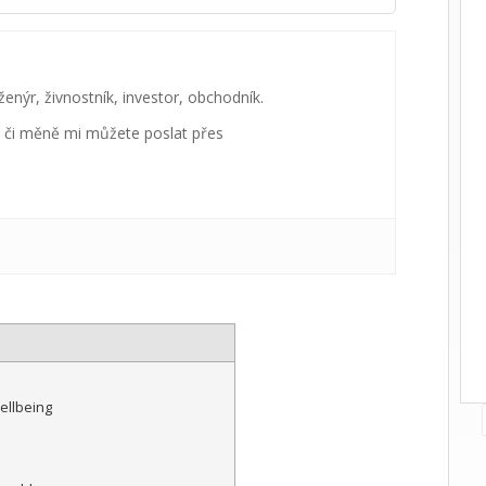
enýr, živnostník, investor, obchodník.
ši či měně mi můžete poslat přes
ellbeing