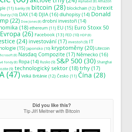
akciové trhy
(24)
Amazon
Alphabet
(8)
bitcoin
(28)
brexit
blockchain
(12)
ple
(11)
banky
(9)
Donald
DJIA
(16)
DAX
(14)
dluhopisy
(14)
burzy
(10)
ump
(22)
drobní investoři
(14)
Dow Jones
(8)
nomika
(18)
Euro Stoxx 50
EU
(15)
ethereum
(11)
Evropa
(26)
Facebook
(13)
FED
(10)
HDP
(8)
estice
(24)
investování
(17)
IT
investoři
(9)
kryptoměny
(20)
nologie
(15)
Japonsko
(10)
Litecoin
Nasdaq Compozite
(17)
Německo
(16)
icrosoft
(8)
S&P 500
(30)
Ropa
(14)
Rusko
(9)
Shanghai
vé fondy
(8)
technologický sektor
(18)
trhy
(17)
zite
(9)
A
(47)
Čína
(28)
Velká Británie
(12)
Česko
(11)
Did you like this?
Tip Jiří Meitner with Bitcoin