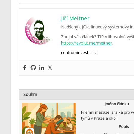
Jiří Meitner
Nadšený ajťák, linuxový systémový inž
Zaujal vás článek? TIP v libovolné vý
https://revolut.me/meitner
.
centruminvestic.cz
Souhrn
Jméno článku
Firemní masáže: aralka pro w
týmů v Praze a okolí
Popis