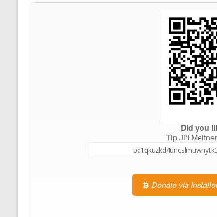
Did you li
Tip Jiří Meitner
Donate via Installe