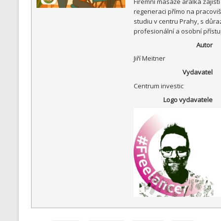
Firemní masáže aralka zajistí
regeneraci přímo na pracovišt
studiu v centru Prahy, s důr
profesionální a osobní přístu
Autor
Jiří Meitner
Vydavatel
Centrum investic
Logo vydavatele