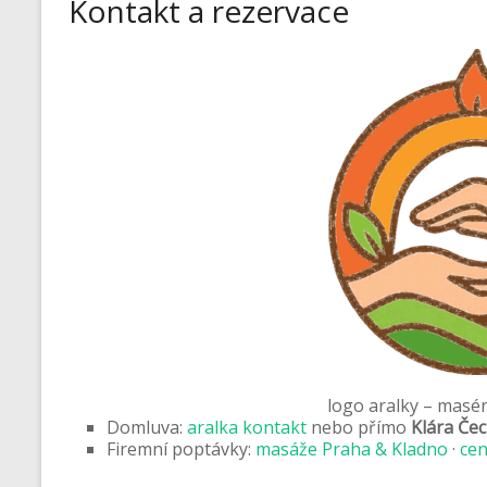
Kontakt a rezervace
logo aralky – masé
Domluva:
aralka kontakt
nebo přímo
Klára Če
Firemní poptávky:
masáže Praha & Kladno
·
cen