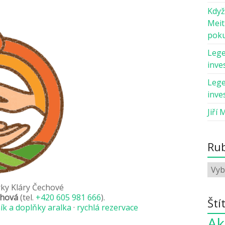
Když
Meit
pok
Lege
inves
Lege
inves
Jiří 
Rub
rky Kláry Čechové
chová
(tel.
+420 605 981 666
).
Ští
ík a doplňky aralka
·
rychlá rezervace
Ak