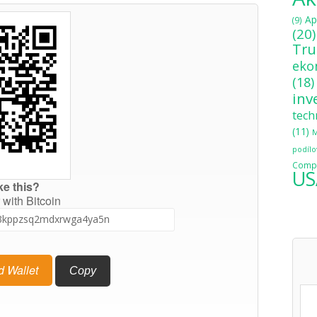
Ap
(9)
(20)
Tr
eko
(18)
inv
tech
(11)
M
podílo
Compo
US
ke this?
 with Bitcoin
d Wallet
Copy