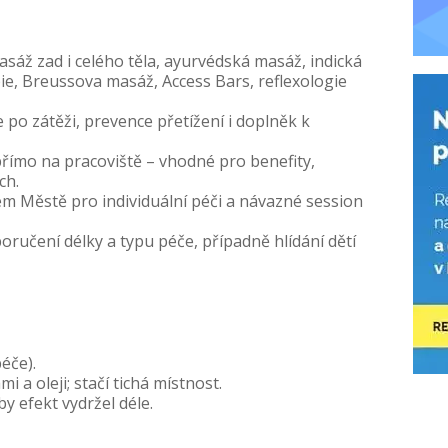
masáž zad i celého těla, ayurvédská masáž, indická
ie, Breussova masáž, Access Bars, reflexologie
 po zátěži, prevence přetížení i doplněk k
přímo na pracoviště – vhodné pro benefity,
ch.
rém Městě pro individuální péči a návazné session
poručení délky a typu péče, případně hlídání dětí
péče).
 a oleji; stačí tichá místnost.
y efekt vydržel déle.