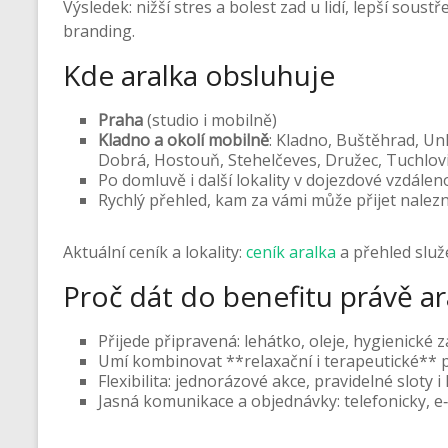
Výsledek: nižší stres a bolest zad u lidí, lepší sous
branding.
Kde aralka obsluhuje
Praha
(studio i mobilně)
Kladno a okolí mobilně
: Kladno, Buštěhrad, Un
Dobrá, Hostouň, Stehelčeves, Družec, Tuchlovic
Po domluvě i další lokality v dojezdové vzdáleno
Rychlý přehled, kam za vámi může přijet nalez
Aktuální ceník a lokality:
ceník aralka
a přehled slu
Proč dát do benefitu právě ar
Přijede připravená: lehátko, oleje, hygienické z
Umí kombinovat **relaxační i terapeutické** p
Flexibilita: jednorázové akce, pravidelné sloty 
Jasná komunikace a objednávky: telefonicky, e