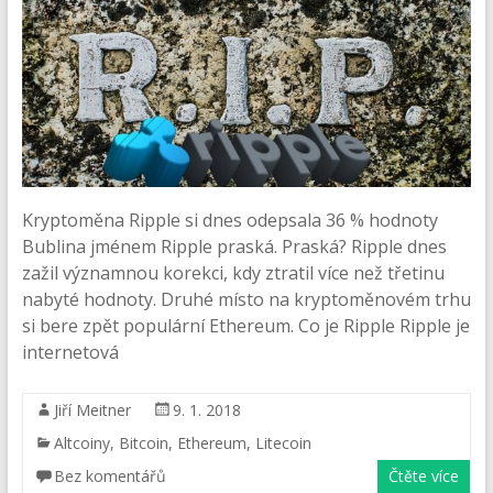
Kryptoměna Ripple si dnes odepsala 36 % hodnoty
Bublina jménem Ripple praská. Praská? Ripple dnes
zažil významnou korekci, kdy ztratil více než třetinu
nabyté hodnoty. Druhé místo na kryptoměnovém trhu
si bere zpět populární Ethereum. Co je Ripple Ripple je
internetová
Jiří Meitner
9. 1. 2018
Altcoiny
,
Bitcoin
,
Ethereum
,
Litecoin
Bez komentářů
Čtěte více