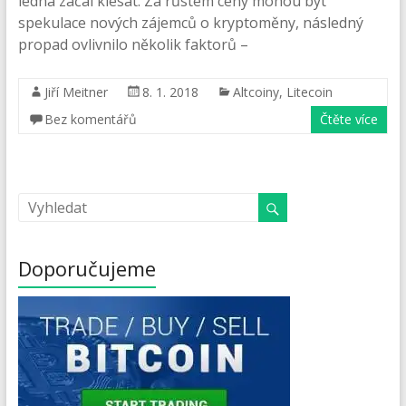
ledna začal klesat. Za růstem ceny mohou být
spekulace nových zájemců o kryptoměny, následný
propad ovlivnilo několik faktorů –
Jiří Meitner
8. 1. 2018
Altcoiny
,
Litecoin
Bez komentářů
Čtěte více
Doporučujeme