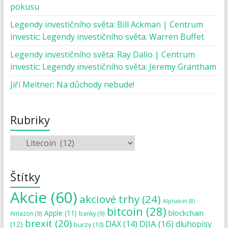
pokusu
Legendy investičního světa: Bill Ackman | Centrum
investic
:
Legendy investičního světa: Warren Buffet
Legendy investičního světa: Ray Dalio | Centrum
investic
:
Legendy investičního světa: Jeremy Grantham
Jiří Meitner
:
Na důchody nebude!
Rubriky
Štítky
Akcie
(60)
akciové trhy
(24)
Alphabet
(8)
bitcoin
(28)
blockchain
Apple
(11)
Amazon
(9)
banky
(9)
brexit
(20)
DJIA
(16)
DAX
(14)
dluhopisy
(12)
burzy
(10)