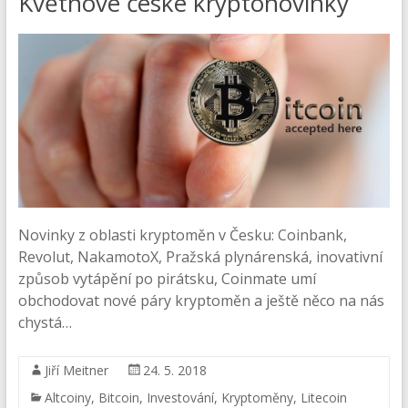
Květnové české kryptonovinky
Novinky z oblasti kryptoměn v Česku: Coinbank,
Revolut, NakamotoX, Pražská plynárenská, inovativní
způsob vytápění po pirátsku, Coinmate umí
obchodovat nové páry kryptoměn a ještě něco na nás
chystá…
Jiří Meitner
24. 5. 2018
Altcoiny
,
Bitcoin
,
Investování
,
Kryptoměny
,
Litecoin