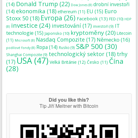
Donald Trump
(22)
(14)
drobní investoři
Dow Jones
(8)
ekonomika
(18)
Euro
(14)
EU
(15)
ethereum
(11)
Evropa
(26)
Stoxx 50
(18)
Facebook
(13)
FED
(10)
HDP
investice
(24)
investování
(17)
IT
investoři
(9)
(8)
kryptoměny
(20)
technologie
(15)
Japonsko
(10)
Litecoin
Nasdaq Compozite
(17)
Německo
(16)
(11)
Microsoft
(8)
S&P 500
(30)
Ropa
(14)
Rusko
(9)
podílové fondy
(8)
technologický sektor
(18)
trhy
Shanghai Compozite
(9)
USA
(47)
Čína
(17)
Velká Británie
(12)
Česko
(11)
(28)
Did you like this?
Tip Jiří Meitner with Bitcoin