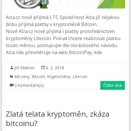
Alza.cz nově přijímá LTC Společnost Alza již nějakou
dobu přijímá platby v kryptoměně Bitcoin.
Nově Alza.cz nově přijímá i platby prostřednictvím
kryptoměny Litecoin. Pokud chcete realizovat platbu
touto měnou, postupujte dle obrázkového návodu.
Alza nás přesměruje na web BitcoinPay, kde
Jiří Meitner
6. 2. 2018
Altcoiny
,
Bitcoin
,
Kryptoměny
,
Litecoin
2 komentáře(ů)
Čtěte více
Zlatá telata kryptoměn, zkáza
bitcoinu?