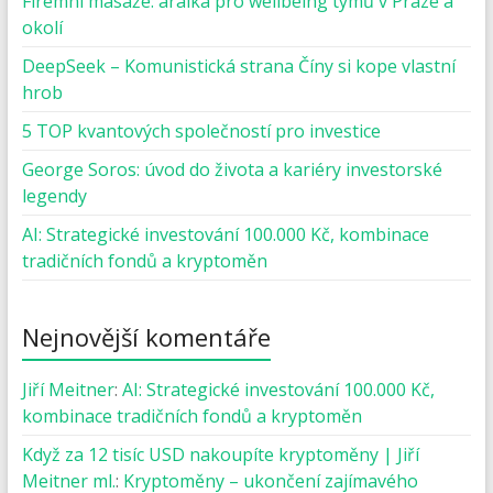
Firemní masáže: aralka pro wellbeing týmů v Praze a
okolí
DeepSeek – Komunistická strana Číny si kope vlastní
hrob
5 TOP kvantových společností pro investice
George Soros: úvod do života a kariéry investorské
legendy
AI: Strategické investování 100.000 Kč, kombinace
tradičních fondů a kryptoměn
Nejnovější komentáře
Jiří Meitner
:
AI: Strategické investování 100.000 Kč,
kombinace tradičních fondů a kryptoměn
Když za 12 tisíc USD nakoupíte kryptoměny | Jiří
Meitner ml.
:
Kryptoměny – ukončení zajímavého