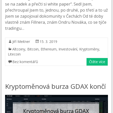
se na zadek a přečti si white paper“. Sedl jsem,
přechroupal jsem to, jednou, po druhé, po třetí a to už
jsem se zapojoval dokomunity v Čechách Od té doby
vlastně znám Fillnera, znám Ondru Nováka, co se týče
tradingu…
Jiří Meitner
15. 3. 2019
Altcoiny
,
Bitcoin
,
Ethereum
,
Investování
,
Kryptoměny
,
Litecoin
Bez komentářů
Čtěte více
Kryptoměnová burza GDAX končí