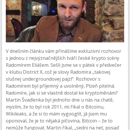
V dnešním článku vám přinášíme exkluzivní rozhovor
s jednou z nejvýznačnějších tváří české krypto scény
Radomírem Eliášem. Sešli jsme se v pátek v předvečer
v klubu District X, což je slovy Radomíra „takovej
slušnej undergroundovej pajzl“. Rozhovor s
Radomírem byl příjemný a uvolněný, Plzeň pitelná.
Radomíre, jak si se vlastně dostal ke kryptoměnám?
Martin Švadlenka byl jednoho dne u nás na chatě,
myslím, že to byl rok 2011, mi říkal o Bitcoinu,
Wikileaks, a že si to mám vygooglit, já jsem mu
oponoval, že je to nějaká píčovina, Bitcoin – že to
nemůže fungovat. Martin říkal, „sedni na net, posaď