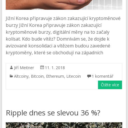
Jižní Korea připravuje zákon zakazující kryptoměnové
burzy Jižní Korea připravuje zákon zakazující
kryptoměnové burzy, digitální měny na to začaly
kolísat. Kdo bude vítěz? Domnívám se, že dojde k
avizované konsolidaci a vítězem budou zavedené
kryptoměny, které se obchodují na západních
Jiří Meitner
11. 1. 2018
Altcoiny
,
Bitcoin
,
Ethereum
,
Litecoin
1 komentář
Čtěte více
Ripple dnes se slevou 36 %?