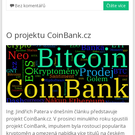
Bez komentářů
Čtěte více
O projektu CoinBank.cz
Ing. Jindřich Patera v dnešním článku představuje
projekt CoinBank.cz. V prosinci minulého roku spustili
projekt CoinBank, impulsem byla rostoucí popularita
kryptoměn a omezená nabídka více titulů na českém