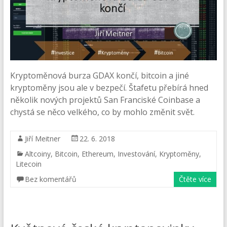
Kryptoměnová burza GDAX končí, bitcoin a jiné
kryptoměny jsou ale v bezpečí. Štafetu přebírá hned
několik nových projektů San Franciské Coinbase a
chystá se něco velkého, co by mohlo změnit svět.
Jiří Meitner
22. 6. 2018
Altcoiny
,
Bitcoin
,
Ethereum
,
Investování
,
Kryptoměny
,
Litecoin
Bez komentářů
Čtěte více