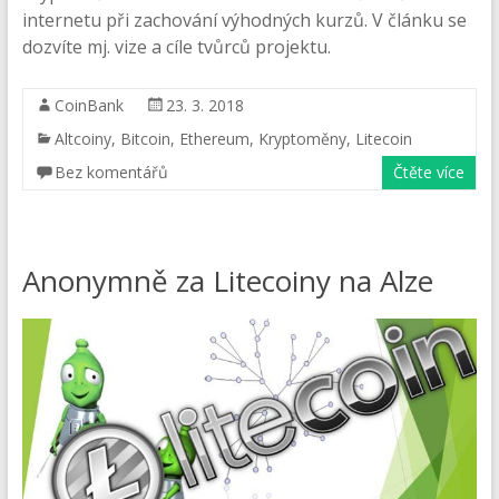
internetu při zachování výhodných kurzů. V článku se
dozvíte mj. vize a cíle tvůrců projektu.
CoinBank
23. 3. 2018
Altcoiny
,
Bitcoin
,
Ethereum
,
Kryptoměny
,
Litecoin
Bez komentářů
Čtěte více
Anonymně za Litecoiny na Alze