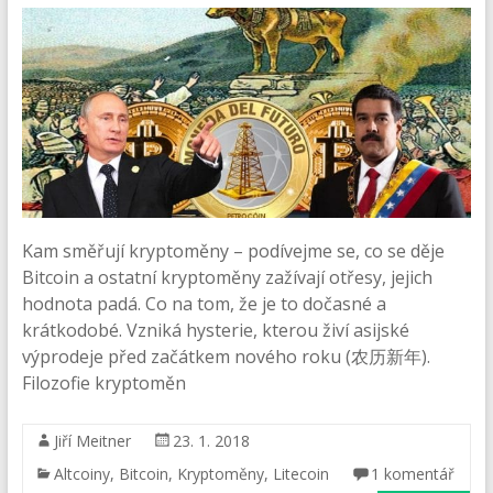
Kam směřují kryptoměny – podívejme se, co se děje
Bitcoin a ostatní kryptoměny zažívají otřesy, jejich
hodnota padá. Co na tom, že je to dočasné a
krátkodobé. Vzniká hysterie, kterou živí asijské
výprodeje před začátkem nového roku (农历新年).
Filozofie kryptoměn
Jiří Meitner
23. 1. 2018
Altcoiny
,
Bitcoin
,
Kryptoměny
,
Litecoin
1 komentář