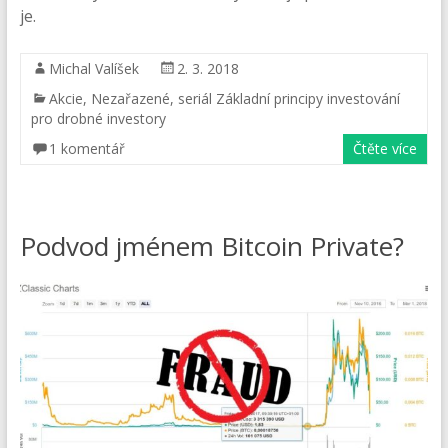
je.
Michal Valíšek
2. 3. 2018
Akcie
,
Nezařazené
,
seriál Základní principy investování
pro drobné investory
1 komentář
Čtěte více
Podvod jménem Bitcoin Private?