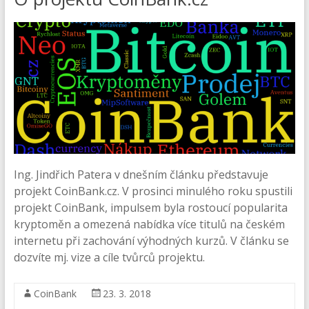
Ing. Jindřich Patera v dnešním článku představuje
projekt CoinBank.cz. V prosinci minulého roku spustili
projekt CoinBank, impulsem byla rostoucí popularita
kryptoměn a omezená nabídka více titulů na českém
internetu při zachování výhodných kurzů. V článku se
dozvíte mj. vize a cíle tvůrců projektu.
CoinBank
23. 3. 2018