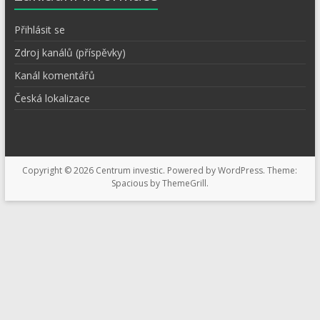
Přihlásit se
Zdroj kanálů (příspěvky)
Kanál komentářů
Česká lokalizace
Copyright © 2026
Centrum investic
. Powered by
WordPress
. Theme:
Spacious by
ThemeGrill
.