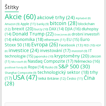
Štítky
Akcie
(60)
akciové trhy
(24)
Alphabet
(8)
bitcoin
(28)
blockchain
Apple
(11)
Amazon
(9)
banky
(9)
brexit
(20)
DJIA
(16)
DAX
(14)
dluhopisy
(12)
burzy
(10)
Donald Trump
(22)
(14)
drobní investoři
Dow Jones
(8)
ekonomika
(18)
Euro
(14)
EU
(15)
ethereum
(11)
Evropa
(26)
Stoxx 50
(18)
Facebook
(13)
FED
(10)
HDP
investice
(24)
investování
(17)
IT
investoři
(9)
(8)
kryptoměny
(20)
technologie
(15)
Japonsko
(10)
Litecoin
Nasdaq Compozite
(17)
Německo
(16)
(11)
Microsoft
(8)
S&P 500
(30)
Ropa
(14)
Rusko
(9)
podílové fondy
(8)
technologický sektor
(18)
trhy
Shanghai Compozite
(9)
USA
(47)
Čína
(17)
Velká Británie
(12)
Česko
(11)
(28)