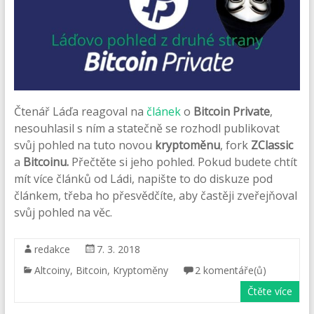
Čtenář Láďa reagoval na
článek
o
Bitcoin Private
,
nesouhlasil s ním a statečně se rozhodl publikovat
svůj pohled na tuto novou
kryptoměnu
, fork
ZClassic
a
Bitcoinu.
Přečtěte si jeho pohled. Pokud budete chtít
mít více článků od Ládi, napište to do diskuze pod
článkem, třeba ho přesvědčíte, aby častěji zveřejňoval
svůj pohled na věc.
redakce
7. 3. 2018
Altcoiny
,
Bitcoin
,
Kryptoměny
2 komentáře(ů)
Čtěte více