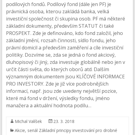
podílových fondů. Podílový fond (dále jen PF) je
právnická osoba, kterou zakládá banka, velká
investiční společnost či skupina osob. PF má některé
základní dokumenty, především STATUT či také
PROSPEKT. Zde je definováno, kdo fond založil, jeho
základní jmění, rozsah činnosti, sídlo fondu, jeho
právní domicil a především zaměření a cíle investiční
politiky. Dozvíme se, zda se jedná o fond akciový,
dluhopisový či jiný, zda investuje globálně nebo jen v
určit části světa, do kterých oborů atd. Dalším
významným dokumentem jsou KLÍČOVÉ INFORMACE
PRO INVESTORY. Zde je již více podrobnějších
informací, např. jsou zde uvedeny největší pozice,
které má fond v držení, výsledky fondu, jméno
manažera a aktuální hodnota podílu…
Michal Valíšek
23. 3. 2018
Akcie
,
seriál Základní principy investování pro drobné