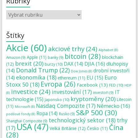
Rubriky
Štítky
Akcie
(60)
akciové trhy
(24)
Alphabet
(8)
bitcoin
(28)
blockchain
Apple
(11)
Amazon
(9)
banky
(9)
brexit
(20)
DJIA
(16)
DAX
(14)
dluhopisy
(12)
burzy
(10)
Donald Trump
(22)
(14)
drobní investoři
Dow Jones
(8)
ekonomika
(18)
Euro
(14)
EU
(15)
ethereum
(11)
Evropa
(26)
Stoxx 50
(18)
Facebook
(13)
FED
(10)
HDP
investice
(24)
investování
(17)
IT
investoři
(9)
(8)
kryptoměny
(20)
technologie
(15)
Japonsko
(10)
Litecoin
Nasdaq Compozite
(17)
Německo
(16)
(11)
Microsoft
(8)
S&P 500
(30)
Ropa
(14)
Rusko
(9)
podílové fondy
(8)
technologický sektor
(18)
trhy
Shanghai Compozite
(9)
USA
(47)
Čína
(17)
Velká Británie
(12)
Česko
(11)
(28)