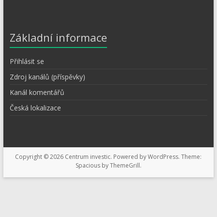
Základní informace
Přihlásit se
Zdroj kanálů (příspěvky)
Kanál komentářů
Česká lokalizace
Copyright © 2026
Centrum investic
. Powered by
WordPress
. Theme:
Spacious by
ThemeGrill
.