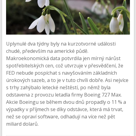
Uplynulé dva týdny byly na kurzotvorné události
chudé, především na americké půdě.
Makroekonomická data potvrdila jen mírný nárůst
spotřebitelských cen, což utvrzuje v přesvědčení, že
FED nebude pospíchat s navyšováním základních
úrokových sazeb, a to je v tuto chvíli dobře. Asi nejvíce
s trhy zahýbalo letecké neštěstí, po němž byla
odstavena z provozu letadla firmy Boeing 727 Max.
Akcie Boeingu se během dvou dnů propadly o 11 % a
výpadky v příjmech se díky odstávce, která má trvat,
než se opraví software, odhadují na více než pět
miliard dolarů.