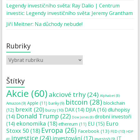
Legendy investičního světa: Ray Dalio | Centrum
investic
:
Legendy investičního světa: Jeremy Grantham
Jiří Meitner
:
Na důchody nebude!
Rubriky
Štítky
Akcie
(60)
akciové trhy
(24)
Alphabet
(8)
bitcoin
(28)
blockchain
Apple
(11)
Amazon
(9)
banky
(9)
brexit
(20)
DJIA
(16)
DAX
(14)
dluhopisy
(12)
burzy
(10)
Donald Trump
(22)
(14)
drobní investoři
Dow Jones
(8)
ekonomika
(18)
Euro
(14)
EU
(15)
ethereum
(11)
Evropa
(26)
Stoxx 50
(18)
Facebook
(13)
FED
(10)
HDP
investice
(24)
investování
(17)
IT
investoři
(9)
(8)