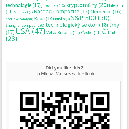
kryptoměny
(20)
technologie
(15)
Japonsko
(10)
Litecoin
Nasdaq Compozite
(17)
Německo
(16)
(11)
Microsoft
(8)
S&P 500
(30)
Ropa
(14)
Rusko
(9)
podílové fondy
(8)
technologický sektor
(18)
trhy
Shanghai Compozite
(9)
USA
(47)
Čína
(17)
Velká Británie
(12)
Česko
(11)
(28)
Did you like this?
Tip Michal Valíšek with Bitcoin