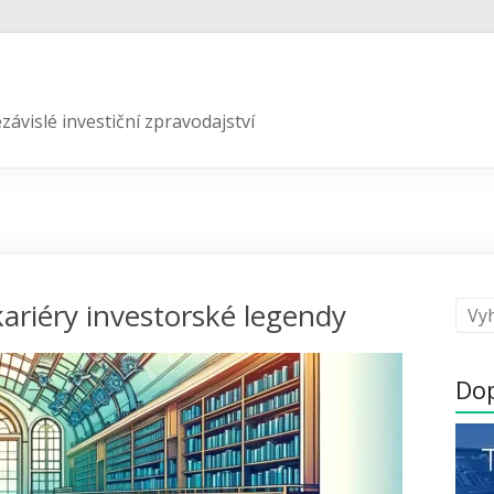
závislé investiční zpravodajství
kariéry investorské legendy
Do