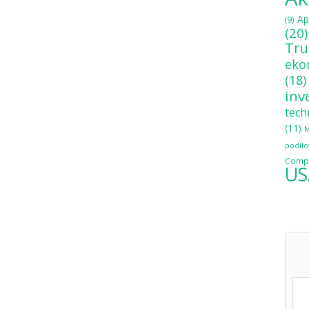
Ap
(9)
(20)
Tr
eko
(18)
inv
tech
(11)
M
podílo
Compo
US