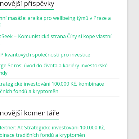
novější příspěvky
mní masáže: aralka pro wellbeing týmů v Praze a
í
Seek – Komunistická strana Číny si kope vlastní
b
P kvantových společností pro investice
ge Soros: úvod do života a kariéry investorské
ndy
Strategické investování 100.000 Kč, kombinace
ičních fondů a kryptoměn
novější komentáře
Meitner
:
AI: Strategické investování 100.000 Kč,
inace tradičních fondů a kryptoměn