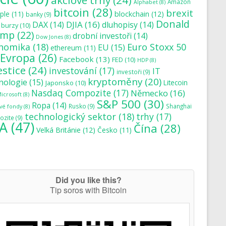
akciové trhy
(24)
Amazon
Alphabet
(8)
bitcoin
(28)
brexit
blockchain
(12)
ple
(11)
banky
(9)
Donald
DJIA
(16)
DAX
(14)
dluhopisy
(14)
burzy
(10)
ump
(22)
drobní investoři
(14)
Dow Jones
(8)
nomika
(18)
Euro Stoxx 50
EU
(15)
ethereum
(11)
Evropa
(26)
Facebook
(13)
FED
(10)
HDP
(8)
estice
(24)
investování
(17)
IT
investoři
(9)
kryptoměny
(20)
nologie
(15)
Japonsko
(10)
Litecoin
Nasdaq Compozite
(17)
Německo
(16)
icrosoft
(8)
S&P 500
(30)
Ropa
(14)
Rusko
(9)
Shanghai
vé fondy
(8)
technologický sektor
(18)
trhy
(17)
zite
(9)
A
(47)
Čína
(28)
Velká Británie
(12)
Česko
(11)
Did you like this?
Tip soros with Bitcoin