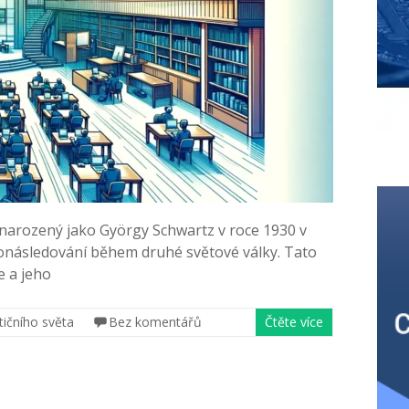
narozený jako György Schwartz v roce 1930 v
pronásledování během druhé světové války. Tato
e a jeho
tičního světa
Bez komentářů
Čtěte více