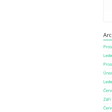
Arc
Pros
Lede
Pros
Úno
Lede
Červ
Září
Červ