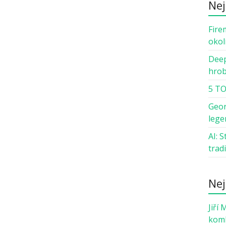
Nej
Fire
okol
Deep
hro
5 TO
Geor
lege
AI: 
trad
Nej
Jiří 
komb