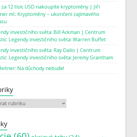
 za 12 tisíc USD nakoupíte kryptoměny | Jiří
ner ml.
:
Kryptoměny – ukončení zajímavého
usu
ndy investičního světa: Bill Ackman | Centrum
tic
:
Legendy investičního světa: Warren Buffet
ndy investičního světa: Ray Dalio | Centrum
tic
:
Legendy investičního světa: Jeremy Grantham
Meitner
:
Na důchody nebude!
riky
tky
cie
(60)