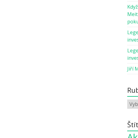
Když
Meit
pok
Lege
inves
Lege
inves
Jiří 
Rub
Ští
Ak