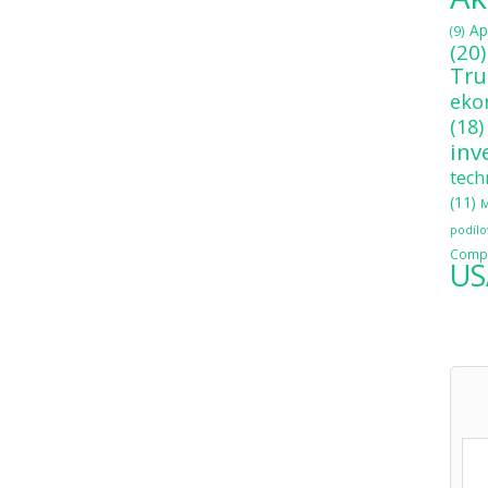
Ap
(9)
(20)
Tr
eko
(18)
inv
tech
(11)
M
podílo
Compo
US