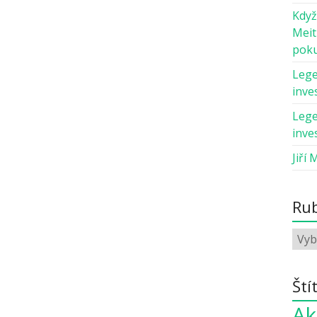
Když
Meit
pok
Lege
inves
Lege
inves
Jiří 
Rub
Ští
Ak