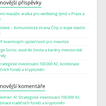
novější příspěvky
mní masáže: aralka pro wellbeing týmů v Praze a
í
Seek – Komunistická strana Číny si kope vlastní
b
P kvantových společností pro investice
ge Soros: úvod do života a kariéry investorské
ndy
Strategické investování 100.000 Kč, kombinace
ičních fondů a kryptoměn
novější komentáře
Meitner
:
AI: Strategické investování 100.000 Kč,
inace tradičních fondů a kryptoměn