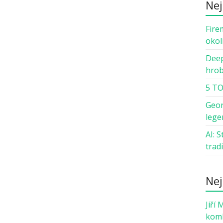
Nej
Fire
okol
Deep
hro
5 TO
Geor
lege
AI: 
trad
Nej
Jiří 
komb