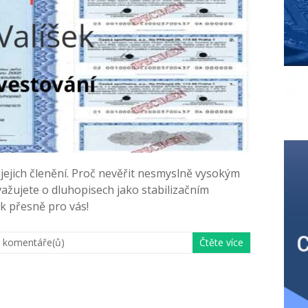
 jejich členění. Proč nevěřit nesmyslně vysokým
važujete o dluhopisech jako stabilizačním
ek přesně pro vás!
 komentáře(ů)
Čtěte více