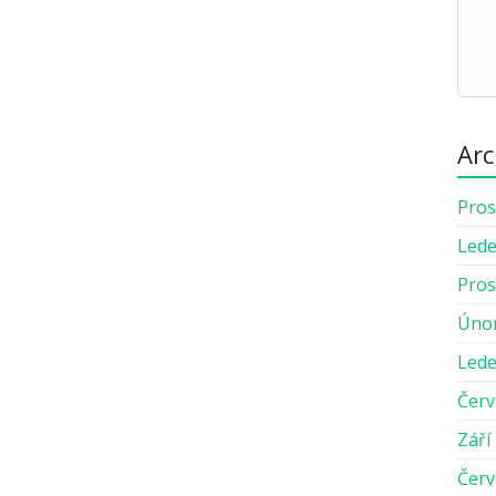
Arc
Pros
Lede
Pros
Úno
Lede
Červ
Září
Červ