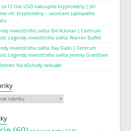
 za 12 tisíc USD nakoupíte kryptoměny | Jiří
ner ml.
:
Kryptoměny – ukončení zajímavého
usu
ndy investičního světa: Bill Ackman | Centrum
tic
:
Legendy investičního světa: Warren Buffet
ndy investičního světa: Ray Dalio | Centrum
tic
:
Legendy investičního světa: Jeremy Grantham
Meitner
:
Na důchody nebude!
riky
tky
cie
(60)