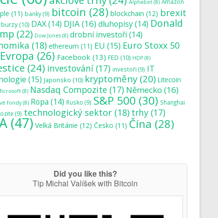
akciové trhy
(24)
Amazon
Alphabet
(8)
bitcoin
(28)
brexit
blockchain
(12)
ple
(11)
banky
(9)
Donald
DJIA
(16)
DAX
(14)
dluhopisy
(14)
burzy
(10)
ump
(22)
drobní investoři
(14)
Dow Jones
(8)
nomika
(18)
Euro Stoxx 50
EU
(15)
ethereum
(11)
Evropa
(26)
Facebook
(13)
FED
(10)
HDP
(8)
estice
(24)
investování
(17)
IT
investoři
(9)
kryptoměny
(20)
nologie
(15)
Japonsko
(10)
Litecoin
Nasdaq Compozite
(17)
Německo
(16)
icrosoft
(8)
S&P 500
(30)
Ropa
(14)
Rusko
(9)
Shanghai
vé fondy
(8)
technologický sektor
(18)
trhy
(17)
zite
(9)
A
(47)
Čína
(28)
Velká Británie
(12)
Česko
(11)
Did you like this?
Tip Michal Valíšek with Bitcoin