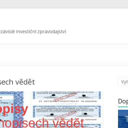
závislé investiční zpravodajství
sech vědět
Do