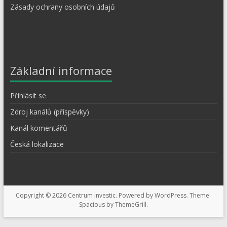
Zásady ochrany osobních údajů
Základní informace
Přihlásit se
Zdroj kanálů (příspěvky)
Kanál komentářů
Česká lokalizace
Copyright © 2026
Centrum investic
. Powered by
WordPress
. Theme:
Spacious by
ThemeGrill
.