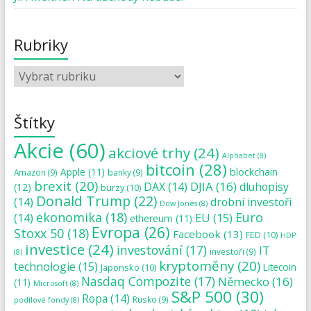
Rubriky
Štítky
Akcie
(60)
akciové trhy
(24)
Alphabet
(8)
bitcoin
(28)
blockchain
Apple
(11)
Amazon
(9)
banky
(9)
brexit
(20)
DJIA
(16)
DAX
(14)
dluhopisy
(12)
burzy
(10)
Donald Trump
(22)
(14)
drobní investoři
Dow Jones
(8)
ekonomika
(18)
Euro
(14)
EU
(15)
ethereum
(11)
Evropa
(26)
Stoxx 50
(18)
Facebook
(13)
FED
(10)
HDP
investice
(24)
investování
(17)
IT
investoři
(9)
(8)
kryptoměny
(20)
technologie
(15)
Japonsko
(10)
Litecoin
Nasdaq Compozite
(17)
Německo
(16)
(11)
Microsoft
(8)
S&P 500
(30)
Ropa
(14)
Rusko
(9)
podílové fondy
(8)