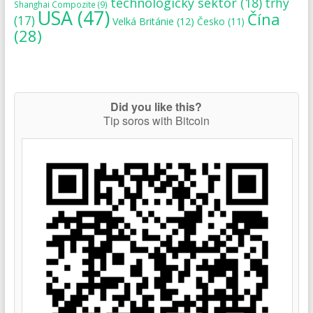
technologický sektor
(18)
trhy
Shanghai Compozite
(9)
USA
(47)
Čína
(17)
Velká Británie
(12)
Česko
(11)
(28)
Did you like this?
Tip soros with Bitcoin