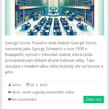
George Soros: Původ a rané období George Soros,
narozený jako György Schwartz v roce 1930 v
Budapešti, vyrostl v židovské rodině, která čelila
pronásledování během druhé světové války. Tato
zkouška v mladém věku měla hluboký vliv na Sorose a
jeho
soros
20. 2. 2024
Akcie
,
seriál Legendy investičního světa
Bez komentářů
Čtěte více