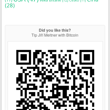
Velká Británie
(12)
Česko
(11)
(28)
Did you like this?
Tip Jiří Meitner with Bitcoin