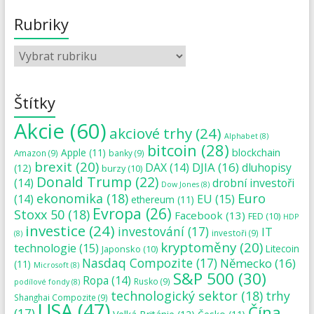
Rubriky
Štítky
Akcie
(60)
akciové trhy
(24)
Alphabet
(8)
bitcoin
(28)
blockchain
Apple
(11)
Amazon
(9)
banky
(9)
brexit
(20)
DJIA
(16)
DAX
(14)
dluhopisy
(12)
burzy
(10)
Donald Trump
(22)
(14)
drobní investoři
Dow Jones
(8)
ekonomika
(18)
Euro
(14)
EU
(15)
ethereum
(11)
Evropa
(26)
Stoxx 50
(18)
Facebook
(13)
FED
(10)
HDP
investice
(24)
investování
(17)
IT
investoři
(9)
(8)
kryptoměny
(20)
technologie
(15)
Japonsko
(10)
Litecoin
Nasdaq Compozite
(17)
Německo
(16)
(11)
Microsoft
(8)
S&P 500
(30)
Ropa
(14)
Rusko
(9)
podílové fondy
(8)
technologický sektor
(18)
trhy
Shanghai Compozite
(9)
USA
(47)
Čína
(17)