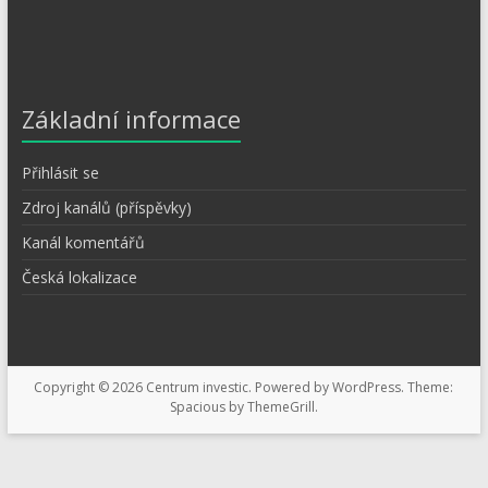
Základní informace
Přihlásit se
Zdroj kanálů (příspěvky)
Kanál komentářů
Česká lokalizace
Copyright © 2026
Centrum investic
. Powered by
WordPress
. Theme:
Spacious by
ThemeGrill
.