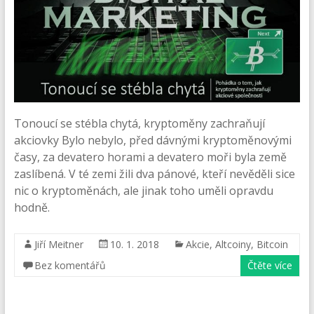
Tonoucí se stébla chytá, kryptoměny zachraňují
akciovky Bylo nebylo, před dávnými kryptoměnovými
časy, za devatero horami a devatero moři byla země
zaslíbená. V té zemi žili dva pánové, kteří nevěděli sice
nic o kryptoměnách, ale jinak toho uměli opravdu
hodně.
Jiří Meitner
10. 1. 2018
Akcie
,
Altcoiny
,
Bitcoin
Bez komentářů
Čtěte více