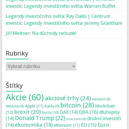
investic
:
Legendy investičního světa: Warren Buffet
Legendy investičního světa: Ray Dalio | Centrum
investic
:
Legendy investičního světa: Jeremy Grantham
Jiří Meitner
:
Na důchody nebude!
Rubriky
Štítky
Akcie
(60)
akciové trhy
(24)
Alphabet
(8)
bitcoin
(28)
blockchain
Apple
(11)
Amazon
(9)
banky
(9)
brexit
(20)
DJIA
(16)
DAX
(14)
dluhopisy
(12)
burzy
(10)
Donald Trump
(22)
(14)
drobní investoři
Dow Jones
(8)
ekonomika
(18)
Euro
(14)
EU
(15)
ethereum
(11)