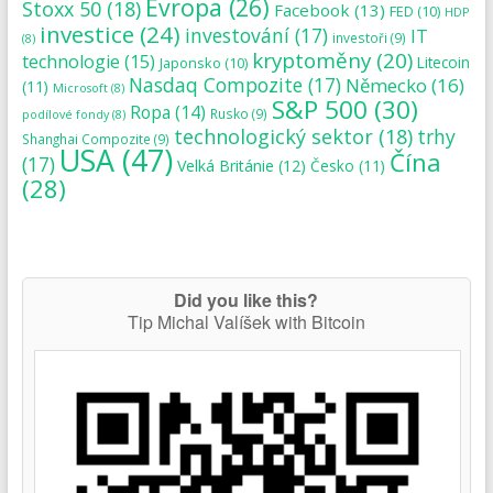
Evropa
(26)
Stoxx 50
(18)
Facebook
(13)
FED
(10)
HDP
investice
(24)
investování
(17)
IT
investoři
(9)
(8)
kryptoměny
(20)
technologie
(15)
Japonsko
(10)
Litecoin
Nasdaq Compozite
(17)
Německo
(16)
(11)
Microsoft
(8)
S&P 500
(30)
Ropa
(14)
Rusko
(9)
podílové fondy
(8)
technologický sektor
(18)
trhy
Shanghai Compozite
(9)
USA
(47)
Čína
(17)
Velká Británie
(12)
Česko
(11)
(28)
Did you like this?
Tip Michal Valíšek with Bitcoin