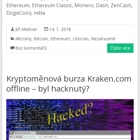
Ethereum, Ethereum Classic, Monero, Dash, ZenCash,
DogeCoin), měla
Jiří Meitner
14. 1. 2018
Altcoiny
,
Bitcoin
,
Ethereum
,
Litecoin
,
Nezařazené
Bez komentářů
Čtěte více
Kryptoměnová burza Kraken.com
offline – byl hacknutý?