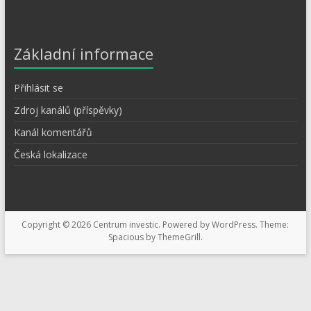
Základní informace
Přihlásit se
Zdroj kanálů (příspěvky)
Kanál komentářů
Česká lokalizace
Copyright © 2026
Centrum investic
. Powered by
WordPress
. Theme:
Spacious by
ThemeGrill
.