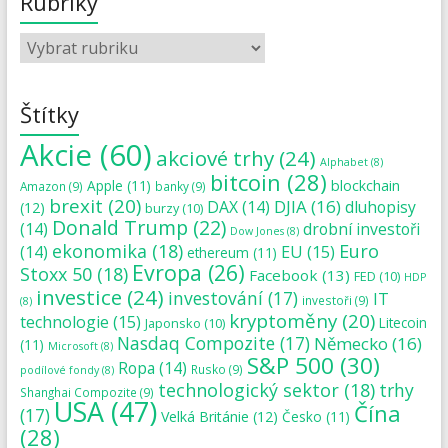
Rubriky
Štítky
Akcie
(60)
akciové trhy
(24)
Alphabet
(8)
bitcoin
(28)
blockchain
Apple
(11)
Amazon
(9)
banky
(9)
brexit
(20)
DJIA
(16)
DAX
(14)
dluhopisy
(12)
burzy
(10)
Donald Trump
(22)
(14)
drobní investoři
Dow Jones
(8)
ekonomika
(18)
Euro
(14)
EU
(15)
ethereum
(11)
Evropa
(26)
Stoxx 50
(18)
Facebook
(13)
FED
(10)
HDP
investice
(24)
investování
(17)
IT
investoři
(9)
(8)
kryptoměny
(20)
technologie
(15)
Japonsko
(10)
Litecoin
Nasdaq Compozite
(17)
Německo
(16)
(11)
Microsoft
(8)
S&P 500
(30)
Ropa
(14)
Rusko
(9)
podílové fondy
(8)
technologický sektor
(18)
trhy
Shanghai Compozite
(9)
USA
(47)
Čína
(17)
Velká Británie
(12)
Česko
(11)
(28)