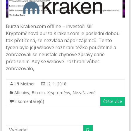
Burza Kraken.com offline – investoři šílí
Kryptoměnová burza Kraken.com je poslední dobou
tak přetížená, že nezvládá nápor zájemců. Tento
týden bylo její webové rozhraní těžko použitelné a
zobrazovali se neustále chybové zprávy dané
přetížením. Aby se webové rozhraní vůbec
zobrazovalo,
Jiří Meitner
12. 1. 2018
Altcoiny
,
Bitcoin
,
Kryptoměny
,
Nezařazené
2 komentáře(ů)
Čtěte více