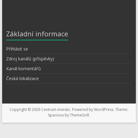
Základní informace
Přihlásit se
Zdroj kanálů (příspěvky)
Kanál komentářů
Česká lokalizace
Copyright © 2026
Centrum investic
. Powered by
WordPress
. Theme:
Spacious by
ThemeGrill
.