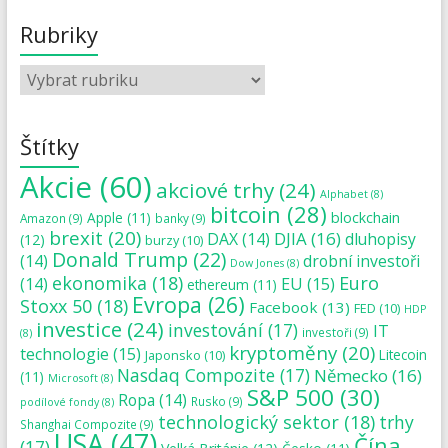
Rubriky
Štítky
Akcie
(60)
akciové trhy
(24)
Alphabet
(8)
bitcoin
(28)
blockchain
Apple
(11)
Amazon
(9)
banky
(9)
brexit
(20)
DJIA
(16)
DAX
(14)
dluhopisy
(12)
burzy
(10)
Donald Trump
(22)
(14)
drobní investoři
Dow Jones
(8)
ekonomika
(18)
Euro
(14)
EU
(15)
ethereum
(11)
Evropa
(26)
Stoxx 50
(18)
Facebook
(13)
FED
(10)
HDP
investice
(24)
investování
(17)
IT
investoři
(9)
(8)
kryptoměny
(20)
technologie
(15)
Japonsko
(10)
Litecoin
Nasdaq Compozite
(17)
Německo
(16)
(11)
Microsoft
(8)
S&P 500
(30)
Ropa
(14)
Rusko
(9)
podílové fondy
(8)
technologický sektor
(18)
trhy
Shanghai Compozite
(9)
USA
(47)
Čína
(17)