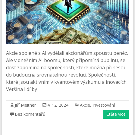
Akcie spojené s AI vydělali akcionářům spoustu peněz.
Ale v dnešním AI boomu, který připomíná bublinu, se
dost zapomíná na společnosti, které možná přinesou
do budoucna srovnatelnou revoluci. Společnosti,
které jsou aktivním v kvantovém výzkumu a inovacích.
Většina lidí by
Jiří Meitner
4. 12. 2024
Akcie
,
Investování
Bez komentářů
Čtěte více