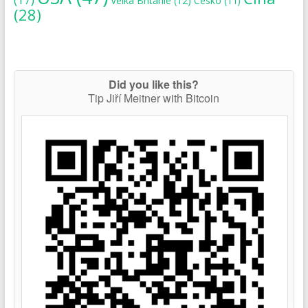
Velká Británie
(12)
Česko
(11)
(28)
Did you like this?
Tip Jiří Meitner with Bitcoin