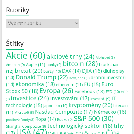
Rubriky
Štítky
Akcie
(60)
akciové trhy
(24)
Alphabet
(8)
bitcoin
(28)
blockchain
Apple
(11)
Amazon
(9)
banky
(9)
brexit
(20)
DJIA
(16)
DAX
(14)
dluhopisy
(12)
burzy
(10)
Donald Trump
(22)
(14)
drobní investoři
Dow Jones
(8)
ekonomika
(18)
Euro
(14)
EU
(15)
ethereum
(11)
Evropa
(26)
Stoxx 50
(18)
Facebook
(13)
FED
(10)
HDP
investice
(24)
investování
(17)
IT
investoři
(9)
(8)
kryptoměny
(20)
technologie
(15)
Japonsko
(10)
Litecoin
Nasdaq Compozite
(17)
Německo
(16)
(11)
Microsoft
(8)
S&P 500
(30)
Ropa
(14)
Rusko
(9)
podílové fondy
(8)
technologický sektor
(18)
trhy
Shanghai Compozite
(9)
USA
(47)
Čína
(17)
Velká Británie
(12)
Česko
(11)