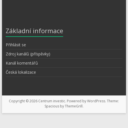
Základní informace
Přihlásit se
Zdroj kanálů (příspěvky)
Kanál komentářů
Česká lokalizace
Copyright © 2026
Centrum investic
. Powered by
WordPress
. Theme:
Spacious by
ThemeGrill
.