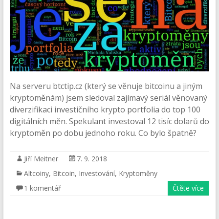
Na serveru btctip.cz (který se věnuje bitcoinu a jiným
kryptoměnám) jsem sledoval zajímavý seriál věnovaný
diverzifikaci investičního krypto portfolia do top 100
digitálních měn. Spekulant investoval 12 tisíc dolarů do
kryptoměn po dobu jednoho roku. Co bylo špatně?
Jiří Meitner
7. 9. 2018
Altcoiny
,
Bitcoin
,
Investování
,
Kryptoměny
1 komentář
Čtěte více