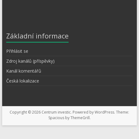
Základní informace
Přihlásit se
Zdroj kanálů (příspěvky)
Kanál komentářů
Česká lokalizace
Copyright © 2026
Centrum investic
. Powered by
WordPress
. Theme:
Spacious by
ThemeGrill
.