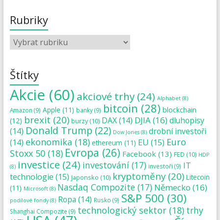
Rubriky
Štítky
Akcie
(60)
akciové trhy
(24)
Alphabet
(8)
bitcoin
(28)
blockchain
Apple
(11)
Amazon
(9)
banky
(9)
brexit
(20)
DJIA
(16)
DAX
(14)
dluhopisy
(12)
burzy
(10)
Donald Trump
(22)
(14)
drobní investoři
Dow Jones
(8)
ekonomika
(18)
Euro
(14)
EU
(15)
ethereum
(11)
Evropa
(26)
Stoxx 50
(18)
Facebook
(13)
FED
(10)
HDP
investice
(24)
investování
(17)
IT
investoři
(9)
(8)
kryptoměny
(20)
technologie
(15)
Japonsko
(10)
Litecoin
Nasdaq Compozite
(17)
Německo
(16)
(11)
Microsoft
(8)
S&P 500
(30)
Ropa
(14)
Rusko
(9)
podílové fondy
(8)
technologický sektor
(18)
trhy
Shanghai Compozite
(9)