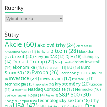
Rubriky
Štítky
Akcie
(60)
akciové trhy
(24)
Alphabet
(8)
bitcoin
(28)
blockchain
Apple
(11)
Amazon
(9)
banky
(9)
brexit
(20)
DJIA
(16)
DAX
(14)
dluhopisy
(12)
burzy
(10)
Donald Trump
(22)
(14)
drobní investoři
Dow Jones
(8)
ekonomika
(18)
Euro
(14)
EU
(15)
ethereum
(11)
Evropa
(26)
Stoxx 50
(18)
Facebook
(13)
FED
(10)
HDP
investice
(24)
investování
(17)
IT
investoři
(9)
(8)
kryptoměny
(20)
technologie
(15)
Japonsko
(10)
Litecoin
Nasdaq Compozite
(17)
Německo
(16)
(11)
Microsoft
(8)
S&P 500
(30)
Ropa
(14)
Rusko
(9)
podílové fondy
(8)
technologický sektor
(18)
trhy
Shanghai Compozite
(9)
USA
(47)
Čína
(17)
Velká Británie
(12)
Česko
(11)