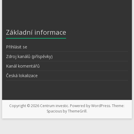
Základní informace
Přihlásit se
Zdroj kanálů (příspěvky)
Kanál komentářů
Česká lokalizace
Copyright © 2026
Centrum investic
. Powered by
WordPress
. Theme:
Spacious by
ThemeGrill
.