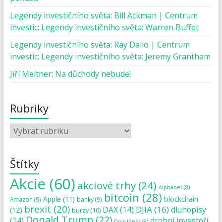
Legendy investičního světa: Bill Ackman | Centrum
investic
:
Legendy investičního světa: Warren Buffet
Legendy investičního světa: Ray Dalio | Centrum
investic
:
Legendy investičního světa: Jeremy Grantham
Jiří Meitner
:
Na důchody nebude!
Rubriky
Štítky
Akcie
(60)
akciové trhy
(24)
Alphabet
(8)
bitcoin
(28)
blockchain
Apple
(11)
Amazon
(9)
banky
(9)
brexit
(20)
DJIA
(16)
DAX
(14)
dluhopisy
(12)
burzy
(10)
Donald Trump
(22)
(14)
drobní investoři
Dow Jones
(8)