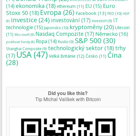
ekonomika
(18)
Euro
(14)
EU
(15)
ethereum
(11)
Evropa
(26)
Stoxx 50
(18)
Facebook
(13)
FED
(10)
HDP
investice
(24)
investování
(17)
IT
investoři
(9)
(8)
kryptoměny
(20)
technologie
(15)
Japonsko
(10)
Litecoin
Nasdaq Compozite
(17)
Německo
(16)
(11)
Microsoft
(8)
S&P 500
(30)
Ropa
(14)
Rusko
(9)
podílové fondy
(8)
technologický sektor
(18)
trhy
Shanghai Compozite
(9)
USA
(47)
Čína
(17)
Velká Británie
(12)
Česko
(11)
(28)
Did you like this?
Tip Michal Valíšek with Bitcoin