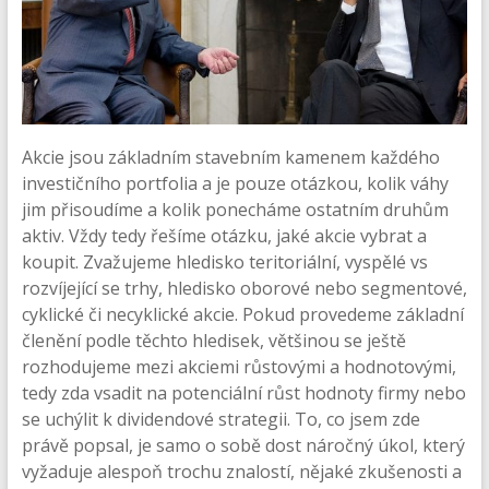
Akcie jsou základním stavebním kamenem každého
investičního portfolia a je pouze otázkou, kolik váhy
jim přisoudíme a kolik ponecháme ostatním druhům
aktiv. Vždy tedy řešíme otázku, jaké akcie vybrat a
koupit. Zvažujeme hledisko teritoriální, vyspělé vs
rozvíjející se trhy, hledisko oborové nebo segmentové,
cyklické či necyklické akcie. Pokud provedeme základní
členění podle těchto hledisek, většinou se ještě
rozhodujeme mezi akciemi růstovými a hodnotovými,
tedy zda vsadit na potenciální růst hodnoty firmy nebo
se uchýlit k dividendové strategii. To, co jsem zde
právě popsal, je samo o sobě dost náročný úkol, který
vyžaduje alespoň trochu znalostí, nějaké zkušenosti a