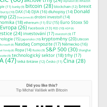
akciové trhy
(24)
Amazon
Alphabet
(8)
bitcoin
(28)
brexit
blockchain
(12)
ple
(11)
banky
(9)
Donald
DJIA
(16)
DAX
(14)
dluhopisy
(14)
burzy
(10)
ump
(22)
drobní investoři
(14)
Dow Jones
(8)
nomika
(18)
Euro Stoxx 50
EU
(15)
ethereum
(11)
Evropa
(26)
Facebook
(13)
FED
(10)
HDP
(8)
estice
(24)
investování
(17)
IT
investoři
(9)
kryptoměny
(20)
nologie
(15)
Japonsko
(10)
Litecoin
Nasdaq Compozite
(17)
Německo
(16)
icrosoft
(8)
S&P 500
(30)
Ropa
(14)
Rusko
(9)
Shanghai
vé fondy
(8)
technologický sektor
(18)
trhy
(17)
zite
(9)
A
(47)
Čína
(28)
Velká Británie
(12)
Česko
(11)
Did you like this?
Tip Michal Valíšek with Bitcoin