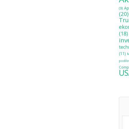
Ap
(9)
(20)
Tr
eko
(18)
inv
tech
(11)
M
podílo
Compo
US