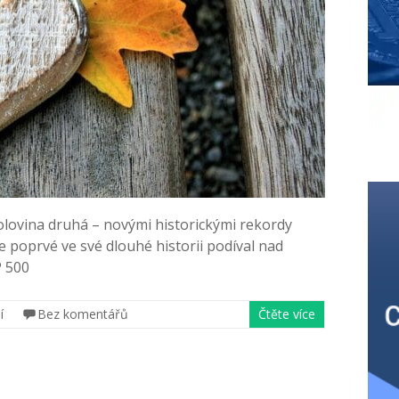
 polovina druhá – novými historickými rekordy
e poprvé ve své dlouhé historii podíval nad
P 500
í
Bez komentářů
Čtěte více