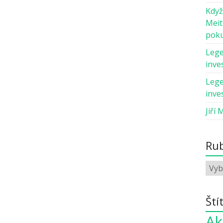
Když
Meit
pok
Lege
inves
Lege
inves
Jiří 
Rub
Ští
Ak