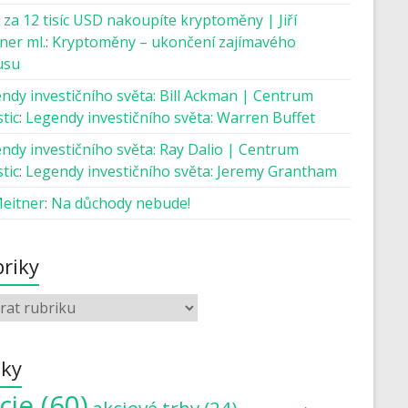
 za 12 tisíc USD nakoupíte kryptoměny | Jiří
ner ml.
:
Kryptoměny – ukončení zajímavého
usu
ndy investičního světa: Bill Ackman | Centrum
tic
:
Legendy investičního světa: Warren Buffet
ndy investičního světa: Ray Dalio | Centrum
tic
:
Legendy investičního světa: Jeremy Grantham
Meitner
:
Na důchody nebude!
riky
tky
cie
(60)