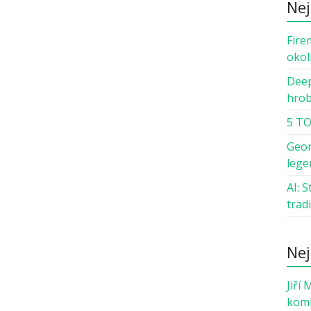
Nej
Fire
okol
Deep
hro
5 TO
Geor
lege
AI: 
trad
Nej
Jiří 
komb