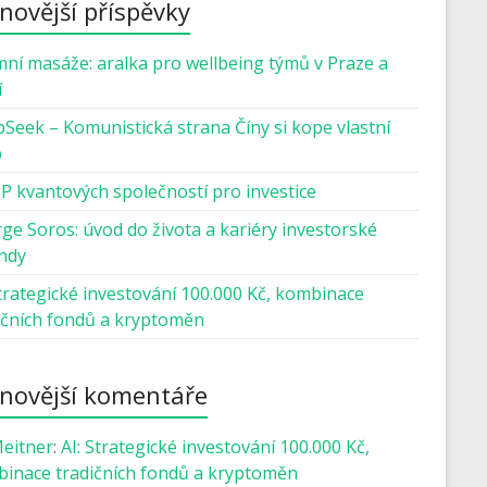
novější příspěvky
mní masáže: aralka pro wellbeing týmů v Praze a
í
Seek – Komunistická strana Číny si kope vlastní
b
P kvantových společností pro investice
ge Soros: úvod do života a kariéry investorské
ndy
Strategické investování 100.000 Kč, kombinace
ičních fondů a kryptoměn
novější komentáře
Meitner
:
AI: Strategické investování 100.000 Kč,
inace tradičních fondů a kryptoměn