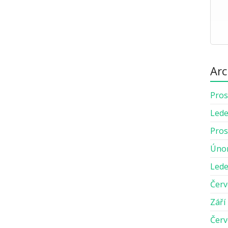
Arc
Pros
Lede
Pros
Úno
Lede
Červ
Září
Červ