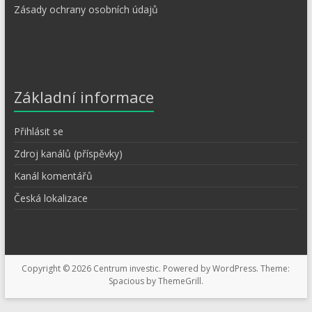
Zásady ochrany osobních údajů
Základní informace
Přihlásit se
Zdroj kanálů (příspěvky)
Kanál komentářů
Česká lokalizace
Copyright © 2026
Centrum investic
. Powered by
WordPress
. Theme:
Spacious by
ThemeGrill
.