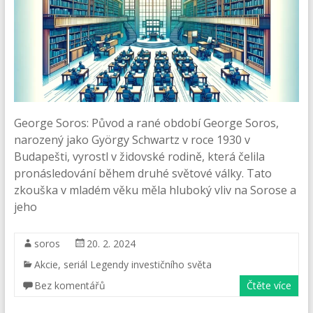
George Soros: Původ a rané období George Soros,
narozený jako György Schwartz v roce 1930 v
Budapešti, vyrostl v židovské rodině, která čelila
pronásledování během druhé světové války. Tato
zkouška v mladém věku měla hluboký vliv na Sorose a
jeho
soros
20. 2. 2024
Akcie
,
seriál Legendy investičního světa
Bez komentářů
Čtěte více