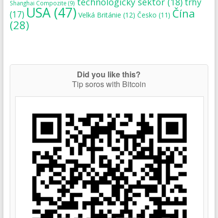
technologický sektor
(18)
trhy
Shanghai Compozite
(9)
USA
(47)
Čína
(17)
Velká Británie
(12)
Česko
(11)
(28)
Did you like this?
Tip soros with Bitcoin