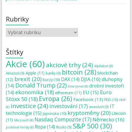
Rubriky
Štítky
Akcie
(60)
akciové trhy
(24)
Alphabet
(8)
bitcoin
(28)
blockchain
Apple
(11)
Amazon
(9)
banky
(9)
brexit
(20)
DJIA
(16)
DAX
(14)
dluhopisy
(12)
burzy
(10)
Donald Trump
(22)
(14)
drobní investoři
Dow Jones
(8)
ekonomika
(18)
Euro
(14)
EU
(15)
ethereum
(11)
Evropa
(26)
Stoxx 50
(18)
Facebook
(13)
FED
(10)
HDP
investice
(24)
investování
(17)
IT
investoři
(9)
(8)
kryptoměny
(20)
technologie
(15)
Japonsko
(10)
Litecoin
Nasdaq Compozite
(17)
Německo
(16)
(11)
Microsoft
(8)
S&P 500
(30)
Ropa
(14)
Rusko
(9)
podílové fondy
(8)