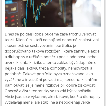
Dnes se po delší době budeme zase trochu věnovat
teorii. Klientům, kteří nemají ani odborné znalosti ani
zkušenosti se sestavováním portfolia, je
doporučováno takové rozložení, které zahrnuje akcie
a dluhopisy v určitém poměru podle odolnosti nebo
averzi klienta k riziku a tento základ bývá doplněn o
nějaká další aktiva, třeba komodity, nemovitosti a
podobně. Takové portfolio bývá označováno jako
vyvážené a investiční poradci mají tendenci klientům
namlouvat, že je méně rizikové při dobré ziskovosti.
Obecně a čistě teoreticky se to zdá býti v pořádku.
Akcie jsou sice výkonné, ale rizikové, kdežto dluhopisy
vydělávají méně, ale stabilně a nepodléhají velké