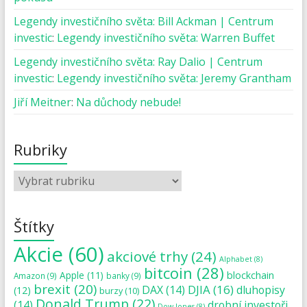
Legendy investičního světa: Bill Ackman | Centrum
investic
:
Legendy investičního světa: Warren Buffet
Legendy investičního světa: Ray Dalio | Centrum
investic
:
Legendy investičního světa: Jeremy Grantham
Jiří Meitner
:
Na důchody nebude!
Rubriky
Štítky
Akcie
(60)
akciové trhy
(24)
Alphabet
(8)
bitcoin
(28)
blockchain
Apple
(11)
Amazon
(9)
banky
(9)
brexit
(20)
DJIA
(16)
DAX
(14)
dluhopisy
(12)
burzy
(10)
Donald Trump
(22)
(14)
drobní investoři
Dow Jones
(8)