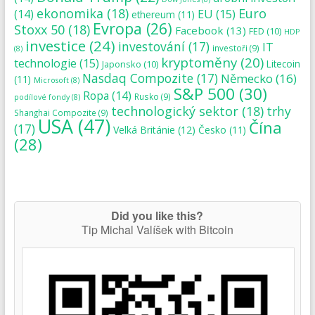
ekonomika
(18)
Euro
(14)
EU
(15)
ethereum
(11)
Evropa
(26)
Stoxx 50
(18)
Facebook
(13)
FED
(10)
HDP
investice
(24)
investování
(17)
IT
investoři
(9)
(8)
kryptoměny
(20)
technologie
(15)
Japonsko
(10)
Litecoin
Nasdaq Compozite
(17)
Německo
(16)
(11)
Microsoft
(8)
S&P 500
(30)
Ropa
(14)
Rusko
(9)
podílové fondy
(8)
technologický sektor
(18)
trhy
Shanghai Compozite
(9)
USA
(47)
Čína
(17)
Velká Británie
(12)
Česko
(11)
(28)
Did you like this?
Tip Michal Valíšek with Bitcoin