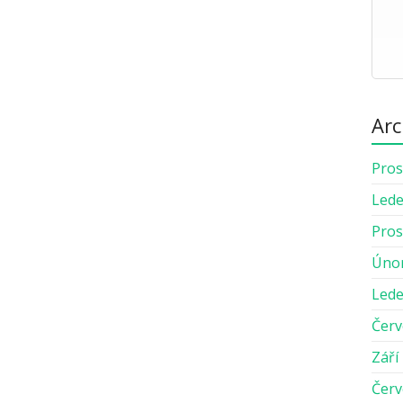
Arc
Pros
Lede
Pros
Úno
Lede
Červ
Září
Červ