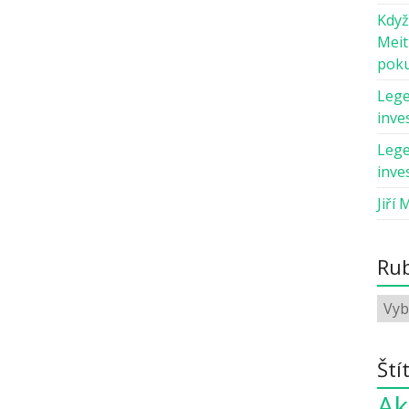
Když
Meit
pok
Lege
inves
Lege
inves
Jiří 
Rub
Ští
Ak