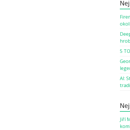
Nej
Fire
okol
Deep
hro
5 TO
Geor
lege
AI: 
trad
Nej
Jiří 
komb