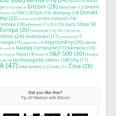
akciové trhy
(24)
Amazon
Alphabet
(8)
bitcoin
(28)
brexit
blockchain
(12)
ple
(11)
banky
(9)
Donald
DJIA
(16)
DAX
(14)
dluhopisy
(14)
burzy
(10)
ump
(22)
drobní investoři
(14)
Dow Jones
(8)
nomika
(18)
Euro Stoxx 50
EU
(15)
ethereum
(11)
Evropa
(26)
Facebook
(13)
FED
(10)
HDP
(8)
estice
(24)
investování
(17)
IT
investoři
(9)
kryptoměny
(20)
nologie
(15)
Japonsko
(10)
Litecoin
Nasdaq Compozite
(17)
Německo
(16)
icrosoft
(8)
S&P 500
(30)
Ropa
(14)
Rusko
(9)
Shanghai
vé fondy
(8)
technologický sektor
(18)
trhy
(17)
zite
(9)
A
(47)
Čína
(28)
Velká Británie
(12)
Česko
(11)
Did you like this?
Tip Jiří Meitner with Bitcoin