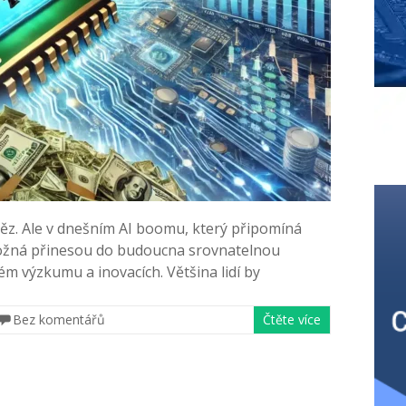
něz. Ale v dnešním AI boomu, který připomíná
možná přinesou do budoucna srovnatelnou
ém výzkumu a inovacích. Většina lidí by
Bez komentářů
Čtěte více