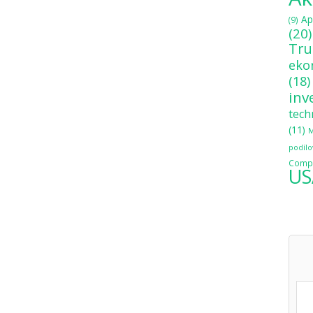
Ap
(9)
(20)
Tr
eko
(18)
inv
tech
(11)
M
podílo
Compo
US