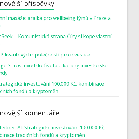
novější příspěvky
mní masáže: aralka pro wellbeing týmů v Praze a
í
Seek – Komunistická strana Číny si kope vlastní
b
P kvantových společností pro investice
ge Soros: úvod do života a kariéry investorské
ndy
Strategické investování 100.000 Kč, kombinace
ičních fondů a kryptoměn
novější komentáře
Meitner
:
AI: Strategické investování 100.000 Kč,
inace tradičních fondů a kryptoměn