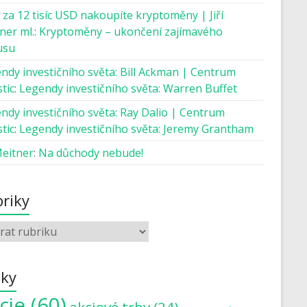
 za 12 tisíc USD nakoupíte kryptoměny | Jiří
ner ml.
:
Kryptoměny – ukončení zajímavého
usu
ndy investičního světa: Bill Ackman | Centrum
tic
:
Legendy investičního světa: Warren Buffet
ndy investičního světa: Ray Dalio | Centrum
tic
:
Legendy investičního světa: Jeremy Grantham
Meitner
:
Na důchody nebude!
riky
tky
cie
(60)