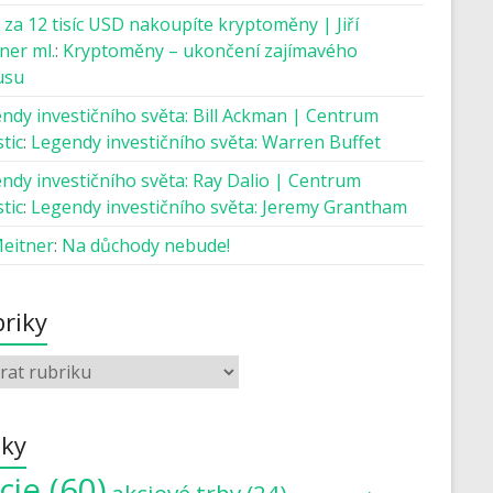
 za 12 tisíc USD nakoupíte kryptoměny | Jiří
ner ml.
:
Kryptoměny – ukončení zajímavého
usu
ndy investičního světa: Bill Ackman | Centrum
tic
:
Legendy investičního světa: Warren Buffet
ndy investičního světa: Ray Dalio | Centrum
tic
:
Legendy investičního světa: Jeremy Grantham
Meitner
:
Na důchody nebude!
riky
tky
cie
(60)