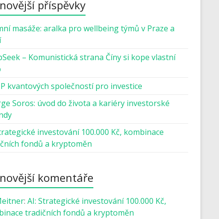
novější příspěvky
mní masáže: aralka pro wellbeing týmů v Praze a
í
Seek – Komunistická strana Číny si kope vlastní
b
P kvantových společností pro investice
ge Soros: úvod do života a kariéry investorské
ndy
Strategické investování 100.000 Kč, kombinace
ičních fondů a kryptoměn
novější komentáře
Meitner
:
AI: Strategické investování 100.000 Kč,
inace tradičních fondů a kryptoměn