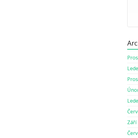
Arc
Pros
Lede
Pros
Úno
Lede
Červ
Září
Červ