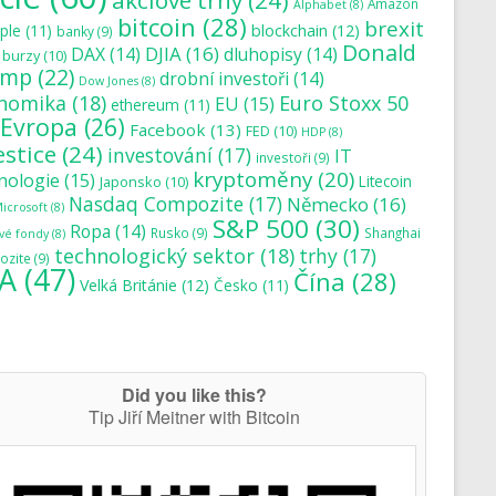
akciové trhy
(24)
Amazon
Alphabet
(8)
bitcoin
(28)
brexit
blockchain
(12)
ple
(11)
banky
(9)
Donald
DJIA
(16)
DAX
(14)
dluhopisy
(14)
burzy
(10)
ump
(22)
drobní investoři
(14)
Dow Jones
(8)
nomika
(18)
Euro Stoxx 50
EU
(15)
ethereum
(11)
Evropa
(26)
Facebook
(13)
FED
(10)
HDP
(8)
estice
(24)
investování
(17)
IT
investoři
(9)
kryptoměny
(20)
nologie
(15)
Japonsko
(10)
Litecoin
Nasdaq Compozite
(17)
Německo
(16)
icrosoft
(8)
S&P 500
(30)
Ropa
(14)
Rusko
(9)
Shanghai
vé fondy
(8)
technologický sektor
(18)
trhy
(17)
zite
(9)
A
(47)
Čína
(28)
Velká Británie
(12)
Česko
(11)
Did you like this?
Tip Jiří Meitner with Bitcoin