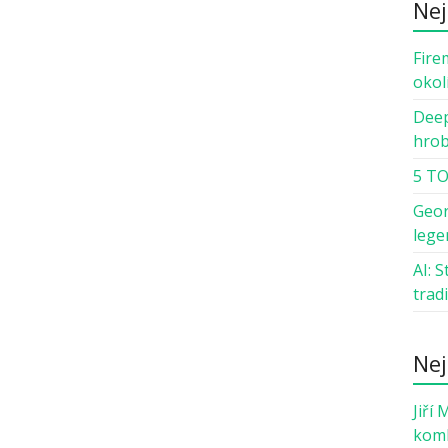
Nej
Fire
okol
Deep
hro
5 TO
Geor
lege
AI: 
trad
Nej
Jiří 
komb