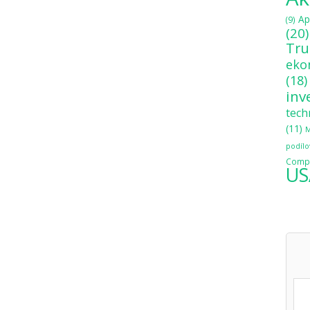
Ap
(9)
(20)
Tr
eko
(18)
inv
tech
(11)
M
podílo
Compo
US