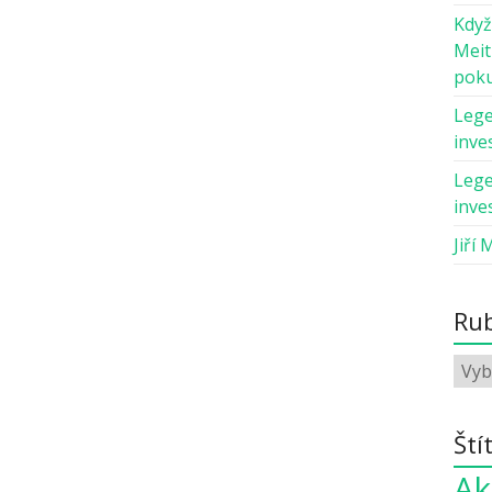
Když
Meit
pok
Lege
inves
Lege
inves
Jiří 
Rub
Ští
Ak