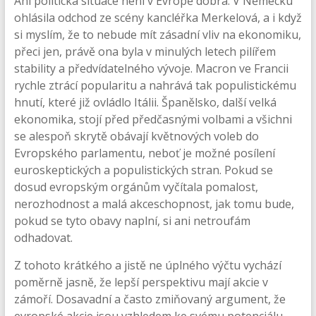
Ani politická situace není v Evropě dobrá. V Německu
ohlásila odchod ze scény kancléřka Merkelová, a i když
si myslím, že to nebude mít zásadní vliv na ekonomiku,
přeci jen, právě ona byla v minulých letech pilířem
stability a předvídatelného vývoje. Macron ve Francii
rychle ztrácí popularitu a nahrává tak populistickému
hnutí, které již ovládlo Itálii. Španělsko, další velká
ekonomika, stojí před předčasnými volbami a všichni
se alespoň skrytě obávají květnových voleb do
Evropského parlamentu, neboť je možné posílení
euroskeptických a populistických stran. Pokud se
dosud evropským orgánům vyčítala pomalost,
nerozhodnost a malá akceschopnost, jak tomu bude,
pokud se tyto obavy naplní, si ani netroufám
odhadovat.
Z tohoto krátkého a jistě ne úplného výčtu vychází
poměrně jasně, že lepší perspektivu mají akcie v
zámoří. Dosavadní a často zmiňovaný argument, že