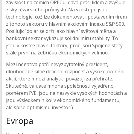
závislost na zemích OPECu, dává práci lidem a zvyšuje
zisky těžařského průmyslu. Na vzestupu jsou
technologie, což lze dokumentovat i postavením firem
z tohoto sektoru v hlavním akciovém indexu S&P 500.
Posilující dolar se drží jako hlavní světová měna a
bankovní sektor vykazuje solidní míru stability. To
jsou v kostce hlavní faktory, proč jsou Spojené státy
stále první na žebříčku ekonomických velmocí.
Mezi negativa patří nevyzpytatelný prezident,
dlouhodobě silně deficitní rozpočet a vysoké ocenění
akcií, které mnozí analytici považují za přehřáté.
Skutečně, valuace mnoha společností vyjádřeno
poměrem P/E, jsou na nezvykle vysokých hodnotách a
jsou výsledkem nikoliv ekonomického fundamentu,
ale spíše optimismu investorů.
Evropa