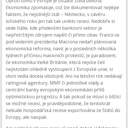
Oproti tomu v Evropě je situace zcela odlišná.
Ekonomika zpomaluje, což lze dokumentovat nejlépe
faktem, že nejsilnější stát – Německo, v závěru
loňského roku jen tak tak uniklo recesi. Nedobře si
vede Itálie, kde především bankovní sektor je
nepřetržitým zdrojem napětí či přímo obav. Francii se
pod vedením prezidenta Macrona nedaří plánovaná
ekonomická reforma, navíc je v posledních několika
týdnech příčinou masivních protestů. Je paradoxem,
že ekonomika Velké Británie, která nejvíce čelí
nejistotám ohledně vystoupení z Evropské unie, si
vloni vedla docela obstojně. Ani na letošní rok nedávají
ratingové agentury, MMF či jednotlivé vlády a
centrální banky evropským ekonomikám příliš
optimistickou prognózu. A tak pokud se mluví o blížící
se možné recesi, je pravděpodobné, že tentokrát
nebude hospodářská recese exportována ze Států do
Evropy, ale naopak.