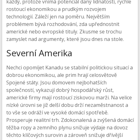
každý, protože vnímá potenciál daný lidnatostí, rychle
rostoucí ekonomikou a prudkým rozvojem
technologií. Záleží jen na poměru. Největším
problémem bývá rozhodování, zda upřednostnit
americké nebo evropské tituly. Zkusme se trochu
zamyslet nad argumenty, které jsou dnes na stole.
Severní Amerika
Nechci opomíjet Kanadu se stabilní politickou situací a
dobrou ekonomikou, ale prim hrají celosvětově
Spojené státy. Jsou domovem nejbohatších
společností, vykazují dobrý hospodářský růst,
americké firmy mají rostoucí ziskovou marži. Na velice
nízké úrovni se již delší dobu drží nezaměstnanost a
to vše se odráží ve vysoké domácí spotřebě.
Prosperuje realitní trh. Zdokonalená a zvýšená domácí
těžba ropy a zemního plynu snižuje výdaje na dovoz
těchto klíčových surovin a zároveň snižuje dřívější