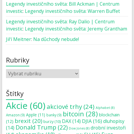
Legendy investičního světa: Bill Ackman | Centrum
investic
:
Legendy investičního světa: Warren Buffet
Legendy investičního světa: Ray Dalio | Centrum
investic
:
Legendy investičního světa: Jeremy Grantham
Jiří Meitner
:
Na důchody nebude!
Rubriky
Štítky
Akcie
(60)
akciové trhy
(24)
Alphabet
(8)
bitcoin
(28)
blockchain
Apple
(11)
Amazon
(9)
banky
(9)
brexit
(20)
DJIA
(16)
DAX
(14)
dluhopisy
(12)
burzy
(10)
Donald Trump
(22)
(14)
drobní investoři
Dow Jones
(8)