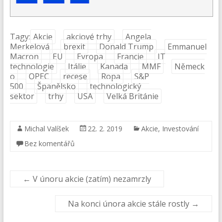
Tagy:
Akcie
akciové trhy
Angela
Merkelová
brexit
Donald Trump
Emmanuel
Macron
EU
Evropa
Francie
IT
technologie
Itálie
Kanada
MMF
Německ
o
OPEC
recese
Ropa
S&P
500
Španělsko
technologický
sektor
trhy
USA
Velká Británie
Michal Valíšek
22. 2. 2019
Akcie
,
Investování
Bez komentářů
←
V únoru akcie (zatím) nezamrzly
Na konci února akcie stále rostly
→