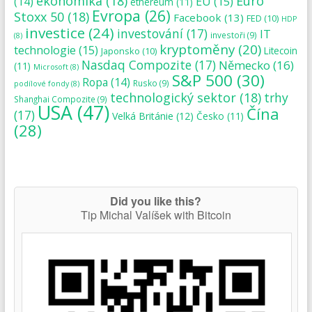
ekonomika
(18)
Euro
(14)
EU
(15)
ethereum
(11)
Evropa
(26)
Stoxx 50
(18)
Facebook
(13)
FED
(10)
HDP
investice
(24)
investování
(17)
IT
investoři
(9)
(8)
kryptoměny
(20)
technologie
(15)
Japonsko
(10)
Litecoin
Nasdaq Compozite
(17)
Německo
(16)
(11)
Microsoft
(8)
S&P 500
(30)
Ropa
(14)
Rusko
(9)
podílové fondy
(8)
technologický sektor
(18)
trhy
Shanghai Compozite
(9)
USA
(47)
Čína
(17)
Velká Británie
(12)
Česko
(11)
(28)
Did you like this?
Tip Michal Valíšek with Bitcoin