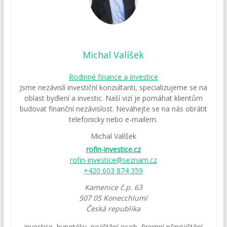
Michal Valíšek
Rodinné finance a investice
Jsme nezávislí investiční konzultanti, specializujeme se na
oblast bydlení a investic. Naší vizí je pomáhat klientům
budovat finanční nezávislost. Neváhejte se na nás obrátit
telefonicky nebo e-mailem.
Michal Valíšek
rofin-investice.cz
rofin-investice@seznam.cz
+420 603 874 359
Kamenice č.p. 63
507 05
Konecchlumí
Česká republika
investice
,
hypotéky
,
pojištění osob
,
firemní připojištění