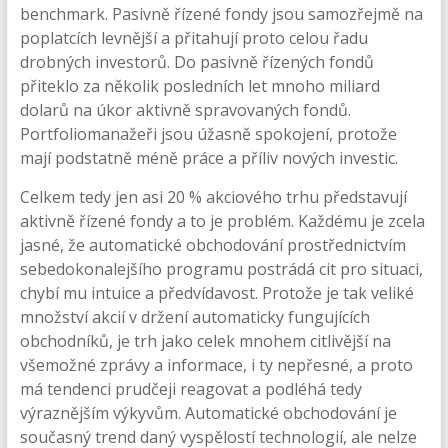
benchmark. Pasivně řízené fondy jsou samozřejmě na
poplatcích levnější a přitahují proto celou řadu
drobných investorů. Do pasivně řízených fondů
přiteklo za několik posledních let mnoho miliard
dolarů na úkor aktivně spravovaných fondů.
Portfoliomanažeři jsou úžasně spokojení, protože
mají podstatně méně práce a příliv nových investic.
Celkem tedy jen asi 20 % akciového trhu představují
aktivně řízené fondy a to je problém. Každému je zcela
jasné, že automatické obchodování prostřednictvím
sebedokonalejšího programu postrádá cit pro situaci,
chybí mu intuice a předvídavost. Protože je tak veliké
množství akcií v držení automaticky fungujících
obchodníků, je trh jako celek mnohem citlivější na
všemožné zprávy a informace, i ty nepřesné, a proto
má tendenci prudčeji reagovat a podléhá tedy
výraznějším výkyvům. Automatické obchodování je
současný trend daný vyspělostí technologií, ale nelze