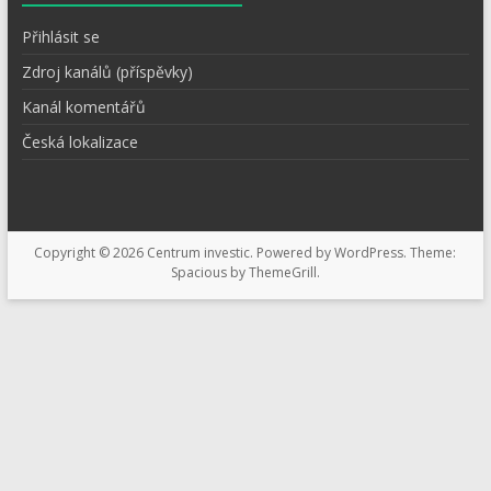
Přihlásit se
Zdroj kanálů (příspěvky)
Kanál komentářů
Česká lokalizace
Copyright © 2026
Centrum investic
. Powered by
WordPress
. Theme:
Spacious by
ThemeGrill
.