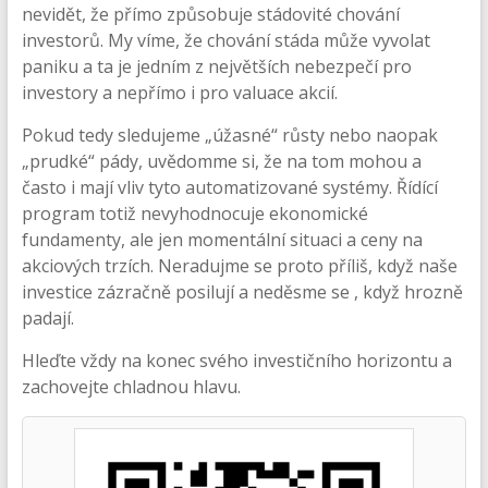
nevidět, že přímo způsobuje stádovité chování
investorů. My víme, že chování stáda může vyvolat
paniku a ta je jedním z největších nebezpečí pro
investory a nepřímo i pro valuace akcií.
Pokud tedy sledujeme „úžasné“ růsty nebo naopak
„prudké“ pády, uvědomme si, že na tom mohou a
často i mají vliv tyto automatizované systémy. Řídící
program totiž nevyhodnocuje ekonomické
fundamenty, ale jen momentální situaci a ceny na
akciových trzích. Neradujme se proto příliš, když naše
investice zázračně posilují a neděsme se , když hrozně
padají.
Hleďte vždy na konec svého investičního horizontu a
zachovejte chladnou hlavu.