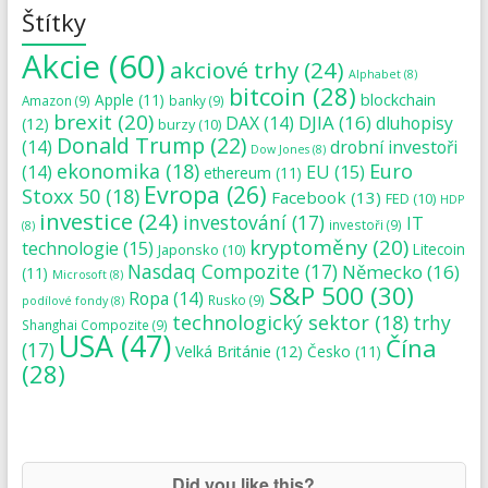
Štítky
Akcie
(60)
akciové trhy
(24)
Alphabet
(8)
bitcoin
(28)
blockchain
Apple
(11)
Amazon
(9)
banky
(9)
brexit
(20)
DJIA
(16)
DAX
(14)
dluhopisy
(12)
burzy
(10)
Donald Trump
(22)
(14)
drobní investoři
Dow Jones
(8)
ekonomika
(18)
Euro
(14)
EU
(15)
ethereum
(11)
Evropa
(26)
Stoxx 50
(18)
Facebook
(13)
FED
(10)
HDP
investice
(24)
investování
(17)
IT
investoři
(9)
(8)
kryptoměny
(20)
technologie
(15)
Japonsko
(10)
Litecoin
Nasdaq Compozite
(17)
Německo
(16)
(11)
Microsoft
(8)
S&P 500
(30)
Ropa
(14)
Rusko
(9)
podílové fondy
(8)
technologický sektor
(18)
trhy
Shanghai Compozite
(9)
USA
(47)
Čína
(17)
Velká Británie
(12)
Česko
(11)
(28)
Did you like this?