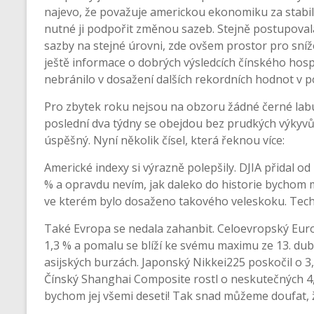
najevo, že považuje americkou ekonomiku za stabil
nutné ji podpořit změnou sazeb. Stejně postupoval
sazby na stejné úrovni, zde ovšem prostor pro sníže
ještě informace o dobrých výsledcích čínského hospo
nebránilo v dosažení dalších rekordních hodnot v p
Pro zbytek roku nejsou na obzoru žádné černé lab
poslední dva týdny se obejdou bez prudkých výkyv
úspěšný. Nyní několik čísel, která řeknou více:
Americké indexy si výrazně polepšily. DJIA přidal od
% a opravdu nevím, jak daleko do historie bychom mu
ve kterém bylo dosaženo takového veleskoku. Techn
Také Evropa se nedala zahanbit. Celoevropský Euro
1,3 % a pomalu se blíží ke svému maximu ze 13. dub
asijských burzách. Japonský Nikkei225 poskočil o 3,
Čínský Shanghai Composite rostl o neskutečných 4,9
bychom jej všemi deseti! Tak snad můžeme doufat, že