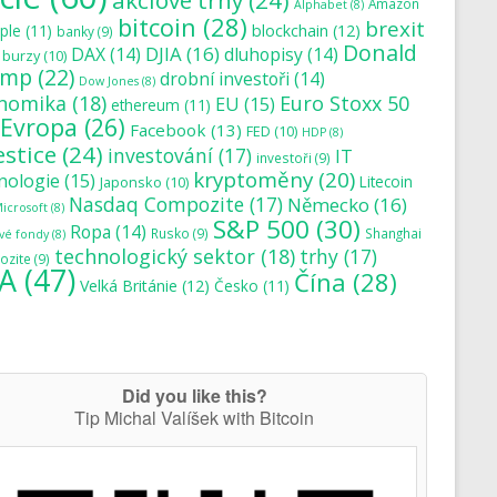
akciové trhy
(24)
Amazon
Alphabet
(8)
bitcoin
(28)
brexit
blockchain
(12)
ple
(11)
banky
(9)
Donald
DJIA
(16)
DAX
(14)
dluhopisy
(14)
burzy
(10)
ump
(22)
drobní investoři
(14)
Dow Jones
(8)
nomika
(18)
Euro Stoxx 50
EU
(15)
ethereum
(11)
Evropa
(26)
Facebook
(13)
FED
(10)
HDP
(8)
estice
(24)
investování
(17)
IT
investoři
(9)
kryptoměny
(20)
nologie
(15)
Japonsko
(10)
Litecoin
Nasdaq Compozite
(17)
Německo
(16)
icrosoft
(8)
S&P 500
(30)
Ropa
(14)
Rusko
(9)
Shanghai
vé fondy
(8)
technologický sektor
(18)
trhy
(17)
zite
(9)
A
(47)
Čína
(28)
Velká Británie
(12)
Česko
(11)
Did you like this?
Tip Michal Valíšek with Bitcoin