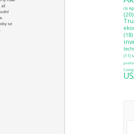
e až
Ap
(9)
hodní
(20)
a.
Tr
doby se
eko
.
(18)
inv
tech
(11)
M
podílo
Compo
US