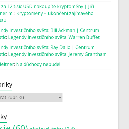
 za 12 tisíc USD nakoupíte kryptoměny | Jiří
ner ml.
:
Kryptoměny – ukončení zajímavého
usu
ndy investičního světa: Bill Ackman | Centrum
tic
:
Legendy investičního světa: Warren Buffet
ndy investičního světa: Ray Dalio | Centrum
tic
:
Legendy investičního světa: Jeremy Grantham
Meitner
:
Na důchody nebude!
riky
tky
cie
(60)