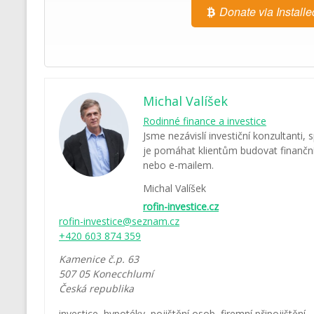
Donate via Installe
Michal Valíšek
Rodinné finance a investice
Jsme nezávislí investiční konzultanti, 
je pomáhat klientům budovat finanční 
nebo e-mailem.
Michal Valíšek
rofin-investice.cz
rofin-investice@seznam.cz
+420 603 874 359
Kamenice č.p. 63
507 05
Konecchlumí
Česká republika
investice
,
hypotéky
,
pojištění osob
,
firemní připojištění