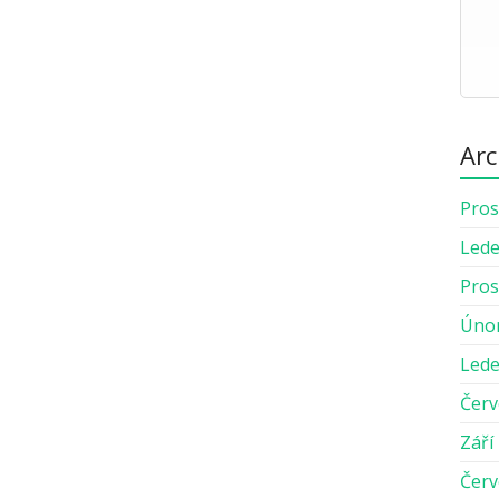
Arc
Pros
Lede
Pros
Úno
Lede
Červ
Září
Červ