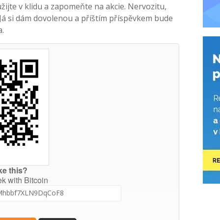
žijte v klidu a zapomeňte na akcie. Nervozitu,
 Já si dám dovolenou a příštím příspěvkem bude
a.
ke this?
ek with Bitcoin