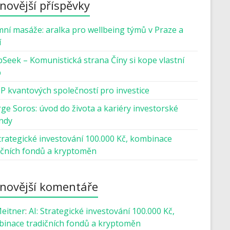
novější příspěvky
mní masáže: aralka pro wellbeing týmů v Praze a
í
Seek – Komunistická strana Číny si kope vlastní
b
P kvantových společností pro investice
ge Soros: úvod do života a kariéry investorské
ndy
Strategické investování 100.000 Kč, kombinace
ičních fondů a kryptoměn
novější komentáře
Meitner
:
AI: Strategické investování 100.000 Kč,
inace tradičních fondů a kryptoměn