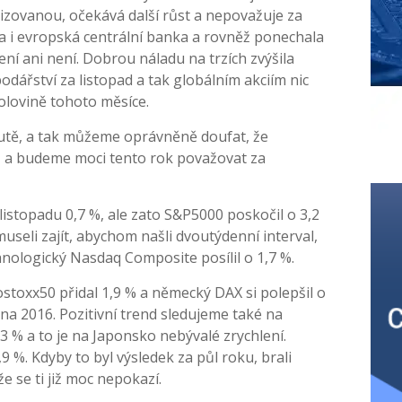
izovanou, očekává další růst a nepovažuje za
a i evropská centrální banka a rovněž ponechala
ní ani není. Dobrou náladu na trzích zvýšila
dářství za listopad a tak globálním akciím nic
olovině tohoto měsíce.
utě, a tak můžeme oprávněně doufat, že
ů a budeme moci tento rok považovat za
 listopadu 0,7 %, ale zato S&P5000 poskočil o 3,2
seli zajít, abychom našli dvoutýdenní interval,
ologický Nasdaq Composite posílil o 1,7 %.
stoxx50 přidal 1,9 % a německý DAX si polepšil o
na 2016. Pozitivní trend sledujeme také na
3 % a to je na Japonsko nebývalé zrychlení.
 %. Kdyby to byl výsledek za půl roku, brali
 se ti již moc nepokazí.