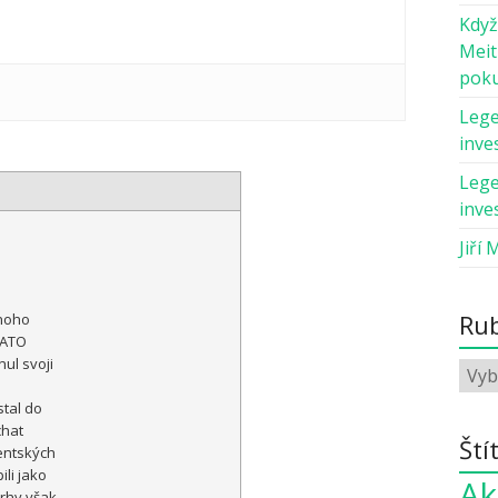
Když
Meit
pok
Lege
inves
Lege
inves
Jiří 
Rub
noho
NATO
ul svoji
é
stal do
chat
Ští
entských
ili jako
Ak
trhy však