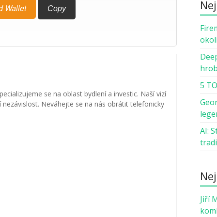
Nej
d Wallet
Copy
Fire
okol
Deep
hro
5 TO
specializujeme se na oblast bydlení a investic. Naší vizí
Geor
nezávislost. Neváhejte se na nás obrátit telefonicky
lege
AI: 
trad
Nej
Jiří 
komb