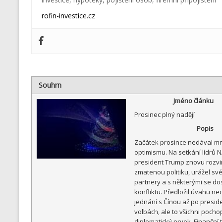
rofin-investice.cz
Souhrn
Jméno článku
Prosinec plný nadějí
Popis
Začátek prosince nedával m
optimismu. Na setkání lídrů 
president Trump znovu rozvin
zmatenou politiku, urážel sv
partnery a s některými se do
konfliktu. Předložil úvahu ne
jednání s Čínou až po presid
volbách, ale to všichni pochop
diplomatický prvek. Finanční 