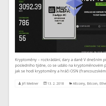
Kryptoměny – rozkrádání, dary a daně V dnešním př
posledního týdne, co se událo na kryptoměnovém po
jak se hodí kryptoměny a hráči OSN (francouzském
Jiří Meitner
13. 2. 2018
Altcoiny
,
Bitcoin
,
Eth