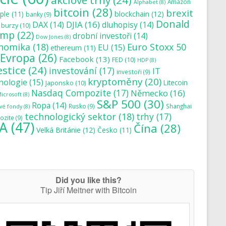
akciové trhy
(24)
Amazon
Alphabet
(8)
bitcoin
(28)
brexit
blockchain
(12)
ple
(11)
banky
(9)
Donald
DJIA
(16)
DAX
(14)
dluhopisy
(14)
burzy
(10)
ump
(22)
drobní investoři
(14)
Dow Jones
(8)
nomika
(18)
Euro Stoxx 50
EU
(15)
ethereum
(11)
Evropa
(26)
Facebook
(13)
FED
(10)
HDP
(8)
estice
(24)
investování
(17)
IT
investoři
(9)
kryptoměny
(20)
nologie
(15)
Japonsko
(10)
Litecoin
Nasdaq Compozite
(17)
Německo
(16)
icrosoft
(8)
S&P 500
(30)
Ropa
(14)
Rusko
(9)
Shanghai
vé fondy
(8)
technologický sektor
(18)
trhy
(17)
zite
(9)
A
(47)
Čína
(28)
Velká Británie
(12)
Česko
(11)
Did you like this?
Tip Jiří Meitner with Bitcoin