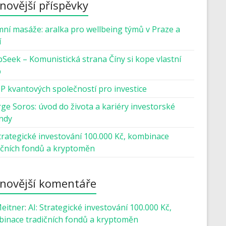
novější příspěvky
mní masáže: aralka pro wellbeing týmů v Praze a
í
Seek – Komunistická strana Číny si kope vlastní
b
P kvantových společností pro investice
ge Soros: úvod do života a kariéry investorské
ndy
Strategické investování 100.000 Kč, kombinace
ičních fondů a kryptoměn
novější komentáře
Meitner
:
AI: Strategické investování 100.000 Kč,
inace tradičních fondů a kryptoměn