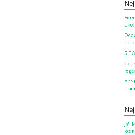
Nej
Fire
okol
Deep
hro
5 TO
Geor
lege
AI: 
trad
Nej
Jiří 
komb