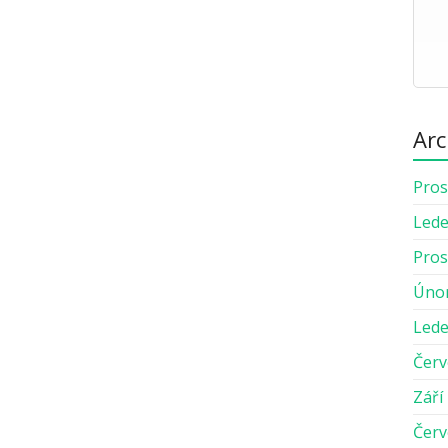
Arc
Pros
Lede
Pros
Úno
Lede
Červ
Září
Červ