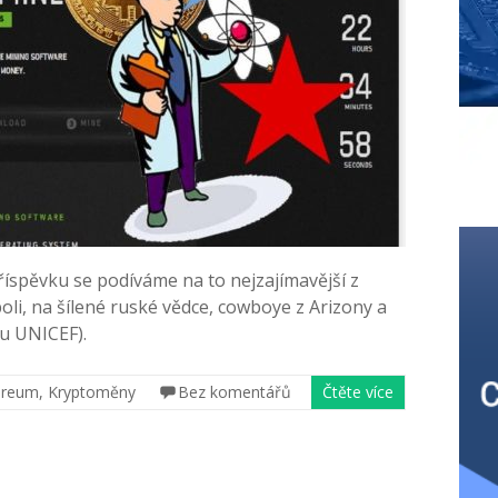
íspěvku se podíváme na to nejzajímavější z
li, na šílené ruské vědce, cowboye z Arizony a
u UNICEF).
ereum
,
Kryptoměny
Bez komentářů
Čtěte více