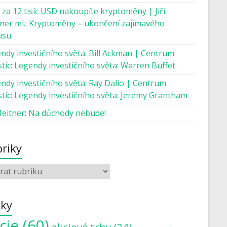
 za 12 tisíc USD nakoupíte kryptoměny | Jiří
ner ml.
:
Kryptoměny – ukončení zajímavého
usu
ndy investičního světa: Bill Ackman | Centrum
tic
:
Legendy investičního světa: Warren Buffet
ndy investičního světa: Ray Dalio | Centrum
tic
:
Legendy investičního světa: Jeremy Grantham
Meitner
:
Na důchody nebude!
riky
tky
cie
(60)