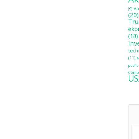
Ap
(9)
(20)
Tr
eko
(18)
inv
tech
(11)
M
podílo
Compo
US