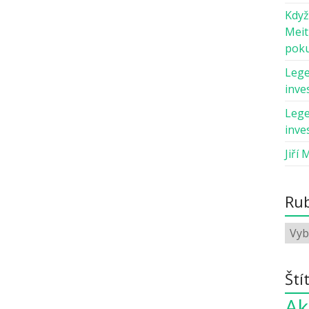
Když
Meit
pok
Lege
inves
Lege
inves
Jiří 
Rub
Ští
Ak