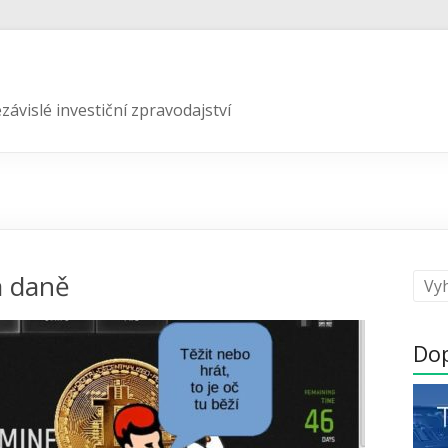
závislé investiční zpravodajství
a daně
Do