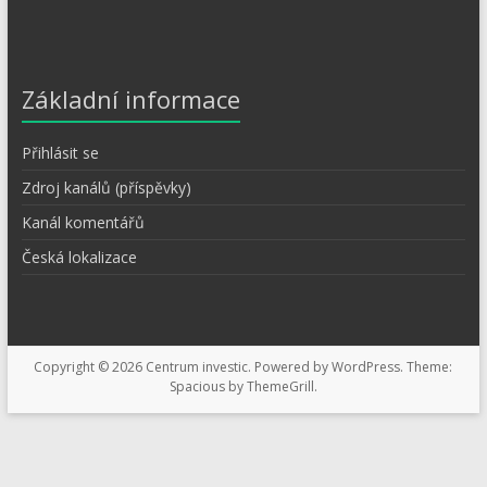
Základní informace
Přihlásit se
Zdroj kanálů (příspěvky)
Kanál komentářů
Česká lokalizace
Copyright © 2026
Centrum investic
. Powered by
WordPress
. Theme:
Spacious by
ThemeGrill
.