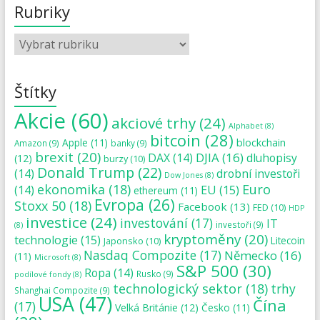
Rubriky
Štítky
Akcie
(60)
akciové trhy
(24)
Alphabet
(8)
bitcoin
(28)
blockchain
Apple
(11)
Amazon
(9)
banky
(9)
brexit
(20)
DJIA
(16)
DAX
(14)
dluhopisy
(12)
burzy
(10)
Donald Trump
(22)
(14)
drobní investoři
Dow Jones
(8)
ekonomika
(18)
Euro
(14)
EU
(15)
ethereum
(11)
Evropa
(26)
Stoxx 50
(18)
Facebook
(13)
FED
(10)
HDP
investice
(24)
investování
(17)
IT
investoři
(9)
(8)
kryptoměny
(20)
technologie
(15)
Japonsko
(10)
Litecoin
Nasdaq Compozite
(17)
Německo
(16)
(11)
Microsoft
(8)
S&P 500
(30)
Ropa
(14)
Rusko
(9)
podílové fondy
(8)
technologický sektor
(18)
trhy
Shanghai Compozite
(9)
USA
(47)
Čína
(17)
Velká Británie
(12)
Česko
(11)