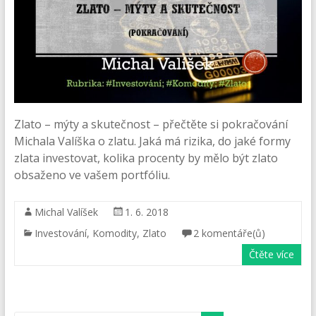
Zlato – mýty a skutečnost – přečtěte si pokračování
Michala Valíška o zlatu. Jaká má rizika, do jaké formy
zlata investovat, kolika procenty by mělo být zlato
obsaženo ve vašem portfóliu.
Michal Valíšek
1. 6. 2018
Investování
,
Komodity
,
Zlato
2 komentáře(ů)
Čtěte více