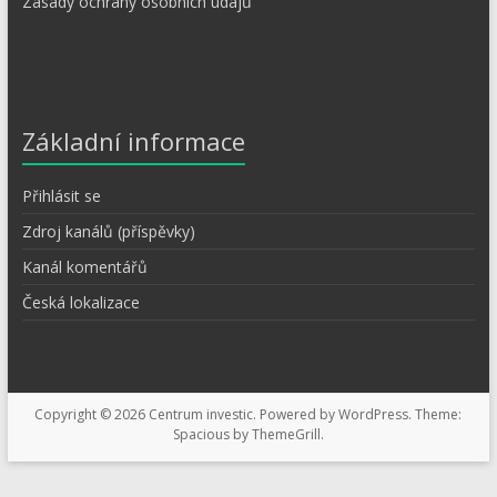
Zásady ochrany osobních údajů
Základní informace
Přihlásit se
Zdroj kanálů (příspěvky)
Kanál komentářů
Česká lokalizace
Copyright © 2026
Centrum investic
. Powered by
WordPress
. Theme:
Spacious by
ThemeGrill
.