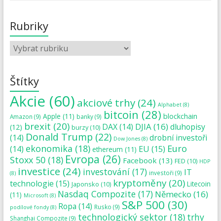
Rubriky
Štítky
Akcie
(60)
akciové trhy
(24)
Alphabet
(8)
bitcoin
(28)
blockchain
Apple
(11)
Amazon
(9)
banky
(9)
brexit
(20)
DJIA
(16)
DAX
(14)
dluhopisy
(12)
burzy
(10)
Donald Trump
(22)
(14)
drobní investoři
Dow Jones
(8)
ekonomika
(18)
Euro
(14)
EU
(15)
ethereum
(11)
Evropa
(26)
Stoxx 50
(18)
Facebook
(13)
FED
(10)
HDP
investice
(24)
investování
(17)
IT
investoři
(9)
(8)
kryptoměny
(20)
technologie
(15)
Japonsko
(10)
Litecoin
Nasdaq Compozite
(17)
Německo
(16)
(11)
Microsoft
(8)
S&P 500
(30)
Ropa
(14)
Rusko
(9)
podílové fondy
(8)
technologický sektor
(18)
trhy
Shanghai Compozite
(9)