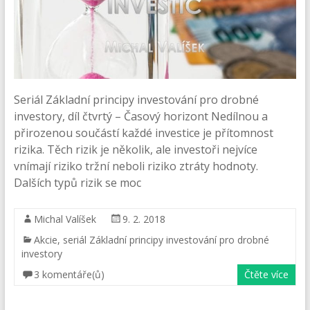
Seriál Základní principy investování pro drobné
investory, díl čtvrtý – Časový horizont Nedílnou a
přirozenou součástí každé investice je přítomnost
rizika. Těch rizik je několik, ale investoři nejvíce
vnímají riziko tržní neboli riziko ztráty hodnoty.
Dalších typů rizik se moc
Michal Valíšek
9. 2. 2018
Akcie
,
seriál Základní principy investování pro drobné
investory
3 komentáře(ů)
Čtěte více