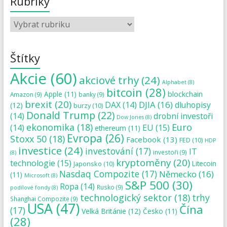
Rubriky
Štítky
Akcie
(60)
akciové trhy
(24)
Alphabet
(8)
bitcoin
(28)
blockchain
Apple
(11)
Amazon
(9)
banky
(9)
brexit
(20)
DJIA
(16)
DAX
(14)
dluhopisy
(12)
burzy
(10)
Donald Trump
(22)
(14)
drobní investoři
Dow Jones
(8)
ekonomika
(18)
Euro
(14)
EU
(15)
ethereum
(11)
Evropa
(26)
Stoxx 50
(18)
Facebook
(13)
FED
(10)
HDP
investice
(24)
investování
(17)
IT
investoři
(9)
(8)
kryptoměny
(20)
technologie
(15)
Japonsko
(10)
Litecoin
Nasdaq Compozite
(17)
Německo
(16)
(11)
Microsoft
(8)
S&P 500
(30)
Ropa
(14)
Rusko
(9)
podílové fondy
(8)
technologický sektor
(18)
trhy
Shanghai Compozite
(9)
USA
(47)
Čína
(17)
Velká Británie
(12)
Česko
(11)
(28)