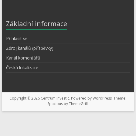
Základní informace
Přihlásit se
Zdroj kanálů (příspěvky)
Kanál komentářů
Česká lokalizace
Copyright © 2026
Centrum investic
. Powered by
WordPress
. Theme:
Spacious by
ThemeGrill
.