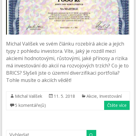
Michal Valíšek ve svém článku rozebírá akcie a jejich
typy z pohledu investora. Víte, jaký je rozdíl mezi
akciemi hodnotovými, růstovými, jaké přínosy a rizika
má investování do akcií na rozvojových trzích? Co je to
BRICS? Slyšeli jste o územní diverzifikaci portfolia?
Tohle musíte o akciích vědět!
Michal Valíšek
11. 5. 2018
Akcie
,
Investování
5 komentáře(ů)
Čtěte více