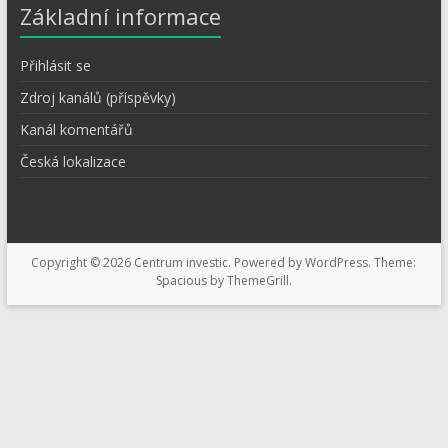
Základní informace
Přihlásit se
Zdroj kanálů (příspěvky)
Kanál komentářů
Česká lokalizace
Copyright © 2026
Centrum investic
. Powered by
WordPress
. Theme:
Spacious by
ThemeGrill
.