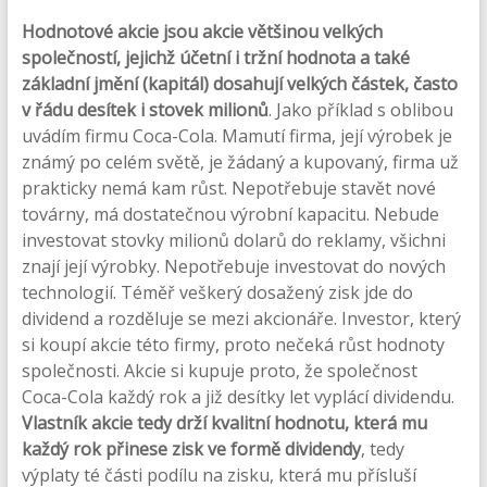
Hodnotové akcie jsou akcie většinou velkých
společností, jejichž účetní i tržní hodnota a také
základní jmění (kapitál) dosahují velkých částek, často
v řádu desítek i stovek milionů
. Jako příklad s oblibou
uvádím firmu Coca-Cola. Mamutí firma, její výrobek je
známý po celém světě, je žádaný a kupovaný, firma už
prakticky nemá kam růst. Nepotřebuje stavět nové
továrny, má dostatečnou výrobní kapacitu. Nebude
investovat stovky milionů dolarů do reklamy, všichni
znají její výrobky. Nepotřebuje investovat do nových
technologií. Téměř veškerý dosažený zisk jde do
dividend a rozděluje se mezi akcionáře. Investor, který
si koupí akcie této firmy, proto nečeká růst hodnoty
společnosti. Akcie si kupuje proto, že společnost
Coca-Cola každý rok a již desítky let vyplácí dividendu.
Vlastník akcie tedy drží kvalitní hodnotu, která mu
každý rok přinese zisk ve formě dividendy
, tedy
výplaty té části podílu na zisku, která mu přísluší