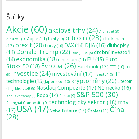
Štítky
Akcie
(60)
akciové trhy
(24)
Alphabet
(8)
bitcoin
(28)
blockchain
Apple
(11)
Amazon
(9)
banky
(9)
brexit
(20)
DJIA
(16)
DAX
(14)
dluhopisy
(12)
burzy
(10)
Donald Trump
(22)
(14)
drobní investoři
Dow Jones
(8)
ekonomika
(18)
Euro
(14)
EU
(15)
ethereum
(11)
Evropa
(26)
Stoxx 50
(18)
Facebook
(13)
FED
(10)
HDP
investice
(24)
investování
(17)
IT
investoři
(9)
(8)
kryptoměny
(20)
technologie
(15)
Japonsko
(10)
Litecoin
Nasdaq Compozite
(17)
Německo
(16)
(11)
Microsoft
(8)
S&P 500
(30)
Ropa
(14)
Rusko
(9)
podílové fondy
(8)
technologický sektor
(18)
trhy
Shanghai Compozite
(9)
USA
(47)
Čína
(17)
Velká Británie
(12)
Česko
(11)
(28)