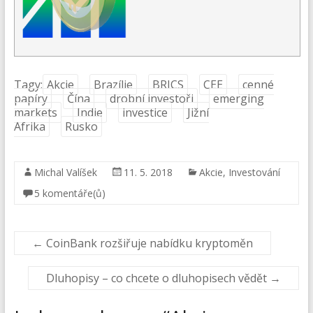
Tagy:
Akcie
Brazílie
BRICS
CEE
cenné
papíry
Čína
drobní investoři
emerging
markets
Indie
investice
Jižní
Afrika
Rusko
Michal Valíšek
11. 5. 2018
Akcie
,
Investování
5 komentáře(ů)
←
CoinBank rozšiřuje nabídku kryptoměn
Dluhopisy – co chcete o dluhopisech vědět
→