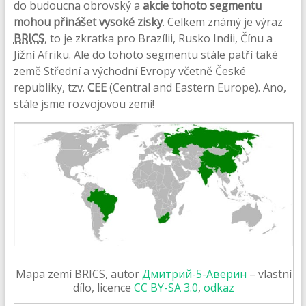
do budoucna obrovský a
akcie tohoto segmentu
mohou přinášet vysoké zisky
. Celkem známý je výraz
BRICS
, to je zkratka pro Brazílii, Rusko Indii, Čínu a
Jižní Afriku. Ale do tohoto segmentu stále patří také
země Střední a východní Evropy včetně České
republiky, tzv.
CEE
(Central and Eastern Europe). Ano,
stále jsme rozvojovou zemí!
Mapa zemí BRICS, autor
Дмитрий-5-Аверин
– vlastní
dílo, licence
CC BY-SA 3.0
,
odkaz