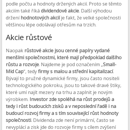
podle počtu a hodnoty držených akcií. Proto se těmto
akciím také říká
dividendové akcie
. Další výhodou
držení
hodnotových akcií
je fakt, že velké společnosti
většinou lépe odolávají otřesům na trzích.
Akcie růstové
Naopak
růstové akcie jsou cenné papíry vydané
menšími společnostmi, které mají předpoklad dalšího
růstu a rozvoje
. Najdeme je pod označením „
Small-
Mid Cap
“, tedy
firmy s malou a střední kapitalizací
.
Bývají to pružné dynamické firmy, jsou často nositeli
technologického pokroku, jsou to takové dravé štiky,
které umí najít mezery na trhu a zaplnit je novým
výrobkem.
Investor zde spoléhá na růst prodejů a
tedy i růst budoucích zisků a v neposlední řadě i na
budoucí rozvoj firmy a s tím související růst hodnoty
společnosti
. Dividenda zde není primární, často se
nevyplácí a zisk jde do rozvoje firmy s cílem zvýšení