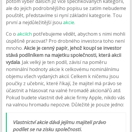
potom výběr dalších již více specifikovaných kategorií,
ale do jejich podrobnějšího popisu se zatím nebudeme
pouštět, představíme si nyní základní kategorie. Tou
první a nejdůležitější jsou
akcie
.
Co o
akciích
potřebujeme vědět, abychom s nimi mohli
úspěšně pracovat? Pro drobného investora toho není
mnoho.
Akcie je cenný papír, jehož koupí se investor
stává podílníkem na majetku společnosti, která akcii
vydala
. Jak velký je ten podíl, závisí na poměru
nominální hodnoty akcie k celkovému nominálnímu
objemu všech vydaných akcií. Celkem k ničemu jsou
poučky z učebnic, které říkají, že majitel má právo se
účastnit a hlasovat na valné hromadě akcionářů atd.
Pokud budete vlastnit dvě akcie firmy Apple, nikdo vás
na valnou hromadu nepozve. Důležité je pouze jedno:
Vlastnictví akcie dává jejímu majiteli právo
podílet se na zisku společnosti.