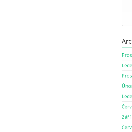
Arc
Pros
Lede
Pros
Úno
Lede
Červ
Září
Červ