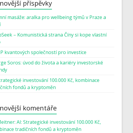
novější příspěvky
mní masáže: aralka pro wellbeing týmů v Praze a
í
Seek – Komunistická strana Číny si kope vlastní
b
P kvantových společností pro investice
ge Soros: úvod do života a kariéry investorské
ndy
Strategické investování 100.000 Kč, kombinace
ičních fondů a kryptoměn
novější komentáře
Meitner
:
AI: Strategické investování 100.000 Kč,
inace tradičních fondů a kryptoměn