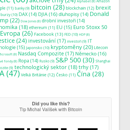
akciové trhy
(24)
Amazon
Alphabet
(8)
bitcoin
(28)
brexit
blockchain
(12)
ple
(11)
banky
(9)
Donald
DJIA
(16)
DAX
(14)
dluhopisy
(14)
burzy
(10)
ump
(22)
drobní investoři
(14)
Dow Jones
(8)
nomika
(18)
Euro Stoxx 50
EU
(15)
ethereum
(11)
Evropa
(26)
Facebook
(13)
FED
(10)
HDP
(8)
estice
(24)
investování
(17)
IT
investoři
(9)
kryptoměny
(20)
nologie
(15)
Japonsko
(10)
Litecoin
Nasdaq Compozite
(17)
Německo
(16)
icrosoft
(8)
S&P 500
(30)
Ropa
(14)
Rusko
(9)
Shanghai
vé fondy
(8)
technologický sektor
(18)
trhy
(17)
zite
(9)
A
(47)
Čína
(28)
Velká Británie
(12)
Česko
(11)
Did you like this?
Tip Michal Valíšek with Bitcoin