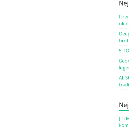
Nej
Fire
okol
Deep
hro
5 TO
Geor
lege
AI: 
trad
Nej
Jiří 
komb