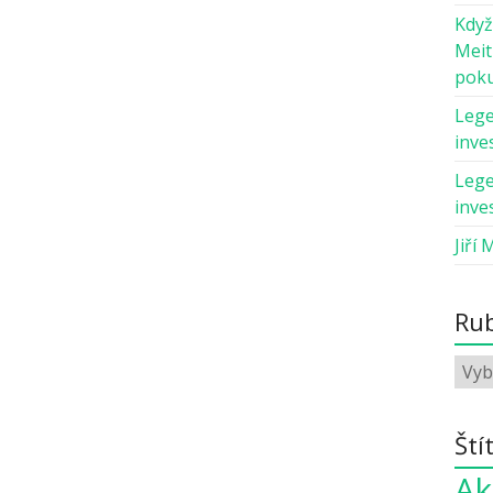
Když
Meit
pok
Lege
inves
Lege
inves
Jiří 
Rub
Ští
Ak