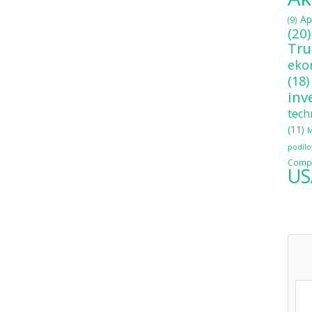
Ap
(9)
(20)
Tr
eko
(18)
inv
tech
(11)
M
podílo
Compo
US