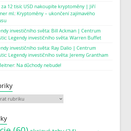
 za 12 tisíc USD nakoupíte kryptoměny | Jiří
ner ml.
:
Kryptoměny – ukončení zajímavého
usu
ndy investičního světa: Bill Ackman | Centrum
tic
:
Legendy investičního světa: Warren Buffet
ndy investičního světa: Ray Dalio | Centrum
tic
:
Legendy investičního světa: Jeremy Grantham
Meitner
:
Na důchody nebude!
riky
tky
cie
(60)