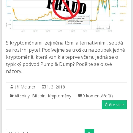
S kryptoměnami, zejména těmi alternativními, se zdá
se roztrhl pytel. Podívejme se trošku na zoubek jedné
kryptoměně, která vznikla teprve včera. Jedná se o
typický podvod Pump & Dump? Podělte se o své
názory.
Jiří Meitner
1. 3. 2018
Altcoiny
,
Bitcoin
,
Kryptoměny
9 komentáře(ů)
Čtěte více