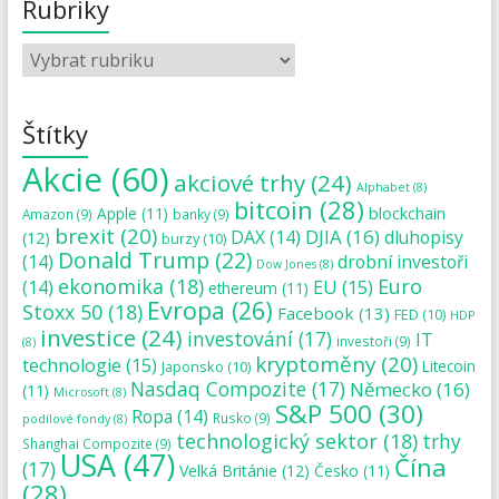
Rubriky
Štítky
Akcie
(60)
akciové trhy
(24)
Alphabet
(8)
bitcoin
(28)
blockchain
Apple
(11)
Amazon
(9)
banky
(9)
brexit
(20)
DJIA
(16)
DAX
(14)
dluhopisy
(12)
burzy
(10)
Donald Trump
(22)
(14)
drobní investoři
Dow Jones
(8)
ekonomika
(18)
Euro
(14)
EU
(15)
ethereum
(11)
Evropa
(26)
Stoxx 50
(18)
Facebook
(13)
FED
(10)
HDP
investice
(24)
investování
(17)
IT
investoři
(9)
(8)
kryptoměny
(20)
technologie
(15)
Japonsko
(10)
Litecoin
Nasdaq Compozite
(17)
Německo
(16)
(11)
Microsoft
(8)
S&P 500
(30)
Ropa
(14)
Rusko
(9)
podílové fondy
(8)
technologický sektor
(18)
trhy
Shanghai Compozite
(9)
USA
(47)
Čína
(17)
Velká Británie
(12)
Česko
(11)
(28)