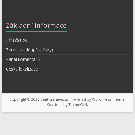
Základní informace
Přihlásit se
Zdroj kanálů (příspěvky)
Kanál komentářů
Česká lokalizace
Copyright © 2026
Centrum investic
. Powered by
WordPress
. Theme:
Spacious by
ThemeGrill
.