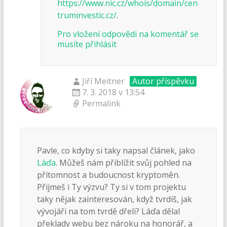
https://www.nic.cz/whois/domain/cen
truminvestic.cz/
.
Pro vložení odpovědi na komentář se
musíte přihlásit
Jiří Meitner
Autor příspěvku
7. 3. 2018 v 13:54
Permalink
Pavle, co kdyby si taky napsal článek, jako
Láďa
. Můžeš nám přiblížit svůj pohled na
přítomnost a budoucnost kryptoměn.
Přijmeš i Ty výzvu? Ty si v tom projektu
taky nějak zainteresován, když tvrdíš, jak
vývojáři na tom tvrdě dřeli? Láďa dělal
překlady webu bez nároku na honorář, a