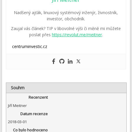
Nadšený ajťák, linuxový systémový inženýr, živnostník,
investor, obchodník.
Zaujal vás článek? TIP v libovolné výši či měně mi můžete
poslat přes
https://revolut.me/meitner
.
centruminvestic.cz
Souhrn
Recenzent
Jiří Meitner
Datum recenze
2018-03-01
Co bylo hodnoceno