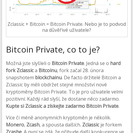
Zclassic + Bitcoin = Bitcoin Private. Nebo je to podvod
na důvěřivé uživatele?
Bitcoin Private, co to je?
Možná jste slyšleli o
Bitcoin Private
. Jedná se o
hard
fork
Zclassic
a
Bitcoinu
, fork začal 28. února
snapshotem
blockchainu
. De facto držitelé Bitcoin a
Zclassic by měli obdržet stejné množství nové
kryptoměny Bitcoin Private. To je pro uživatele velmi
pozitivní. Každý rád slyší, že dostane něco zadarmo.
Kupte si Zclassic a získejte zadarmo Bitcoin Private
.
Více či méně anonymních kryptoměn je několik.
Monero
,
Zcash
, a spousta dalších.
Zclassic
je forkem
Zcashe
. A nyní se zdá, že přibude další konkurence ve