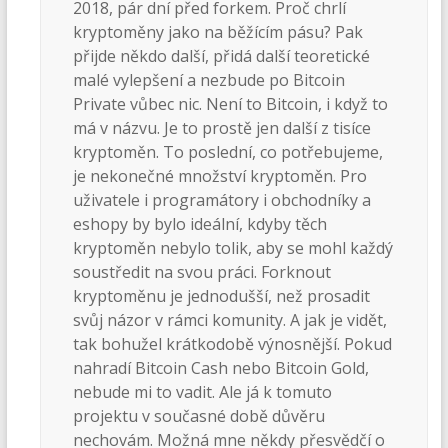
2018, pár dní před forkem. Proč chrlí
kryptoměny jako na běžícím pásu? Pak
přijde někdo další, přidá další teoretické
malé vylepšení a nezbude po Bitcoin
Private vůbec nic. Není to Bitcoin, i když to
má v názvu. Je to prostě jen další z tisíce
kryptoměn. To poslední, co potřebujeme,
je nekonečné množství kryptoměn. Pro
uživatele i programátory i obchodníky a
eshopy by bylo ideální, kdyby těch
kryptoměn nebylo tolik, aby se mohl každý
soustředit na svou práci. Forknout
kryptoměnu je jednodušší, než prosadit
svůj názor v rámci komunity. A jak je vidět,
tak bohužel krátkodobě výnosnější. Pokud
nahradí Bitcoin Cash nebo Bitcoin Gold,
nebude mi to vadit. Ale já k tomuto
projektu v současné době důvěru
nechovám. Možná mne někdy přesvědčí o