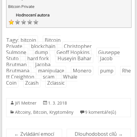
Bitcoin Private
Hodnocení autora
Tagy:
bitcoin
Bitcoin
Private
blockchain
Christopher
Sulmone
dump
Geoff Hopkins
Giuseppe
Stuto
hard fork
Huseyin Bahar
Jacob
Brutman
Jacoba
Brutmana
manipulace
Monero
pump
Rhe
tt Creighton
scam
Whale
Coin
Zcash
Zclassic
Jiří Meitner
1. 3. 2018
Altcoiny
,
Bitcoin
,
Kryptoměny
9 komentáře(ů)
←
Zvládání emocí
Dlouhodobost cílů
→