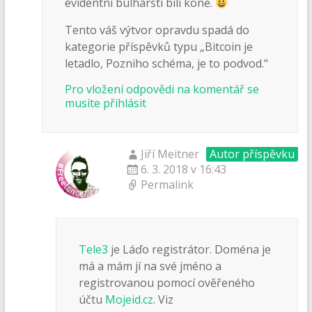
evidentní bulharští bílí koně.
Tento váš výtvor opravdu spadá do
kategorie příspěvků typu „Bitcoin je
letadlo, Pozniho schéma, je to podvod.“
Pro vložení odpovědi na komentář se
musíte přihlásit
Jiří Meitner
Autor příspěvku
6. 3. 2018 v 16:43
Permalink
Tele3
je Láďo registrátor. Doména je
má a mám jí na své jméno a
registrovanou pomocí ověřeného
účtu
Mojeid.cz
. Viz