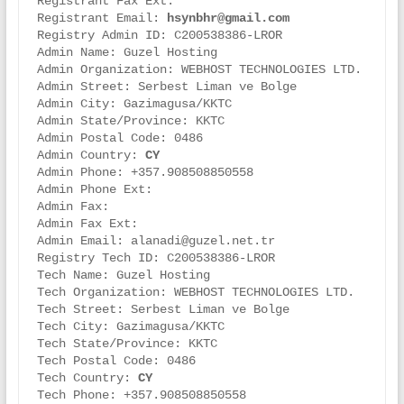
Registrant Fax Ext:

Registrant Email: 
hsynbhr@gmail.com
Registry Admin ID: C200538386-LROR

Admin Name: Guzel Hosting

Admin Organization: WEBHOST TECHNOLOGIES LTD.

Admin Street: Serbest Liman ve Bolge

Admin City: Gazimagusa/KKTC

Admin State/Province: KKTC

Admin Postal Code: 0486

Admin Country: 
CY
Admin Phone: +357.908508850558

Admin Phone Ext:

Admin Fax:

Admin Fax Ext:

Admin Email: alanadi@guzel.net.tr

Registry Tech ID: C200538386-LROR

Tech Name: Guzel Hosting

Tech Organization: WEBHOST TECHNOLOGIES LTD.

Tech Street: Serbest Liman ve Bolge

Tech City: Gazimagusa/KKTC

Tech State/Province: KKTC

Tech Postal Code: 0486

Tech Country: 
CY
Tech Phone: +357.908508850558
