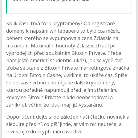
Kolik času trvá fork kryptoměny? Od registrace
domény k napsání whitepaperu to bylo cca měsíc,
během kterého se vypumpovala cena Zclassic na
maximum. Maximální hodnoty Zclassic ztratil při
výprodejích před spuštěním Bitcoin Private. Třeba
nám ještě američtí studentíci ukáží, jak se vydělává,
třeba se stane z Bitcoin Private marketingová značka
na úrovni Bitcoin Cashe, uvidíme, to ukáže čas. Spíše
se ale zase vrhnou do nějaké další kryptoměny,
kterou pořádně napumpují před jejím střelením. I
kdyby se Bitcoin Private nikde neobchodoval a
zaniknul, věřím, že kluci mají již vystaráno.
Doporučení: dejte si do záložek naší čtečku novinek a
sledujte přes ní, co píší jinde, ať vám nic neuteče, a
investujte do kryptoměn uvážlivě: