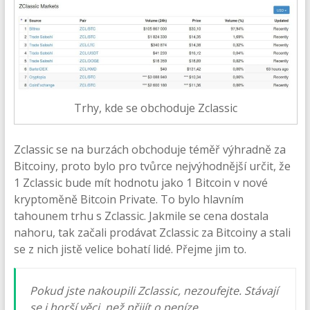
Trhy, kde se obchoduje Zclassic
Zclassic se na burzách obchoduje téměř výhradně za
Bitcoiny, proto bylo pro tvůrce nejvýhodnější určit, že
1 Zclassic bude mít hodnotu jako 1 Bitcoin v nové
kryptoměně Bitcoin Private. To bylo hlavním
tahounem trhu s Zclassic. Jakmile se cena dostala
nahoru, tak začali prodávat Zclassic za Bitcoiny a stali
se z nich jistě velice bohatí lidé. Přejme jim to.
Pokud jste nakoupili Zclassic, nezoufejte. Stávají
se i horší věci, než přijít o peníze.