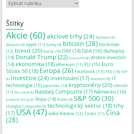
Štítky
Akcie
(60)
akciové trhy
(24)
Alphabet
(8)
bitcoin
(28)
blockchain
Apple
(11)
Amazon
(9)
banky
(9)
brexit
(20)
DJIA
(16)
DAX
(14)
dluhopisy
(12)
burzy
(10)
Donald Trump
(22)
(14)
drobní investoři
Dow Jones
(8)
ekonomika
(18)
Euro
(14)
EU
(15)
ethereum
(11)
Evropa
(26)
Stoxx 50
(18)
Facebook
(13)
FED
(10)
HDP
investice
(24)
investování
(17)
IT
investoři
(9)
(8)
kryptoměny
(20)
technologie
(15)
Japonsko
(10)
Litecoin
Nasdaq Compozite
(17)
Německo
(16)
(11)
Microsoft
(8)
S&P 500
(30)
Ropa
(14)
Rusko
(9)
podílové fondy
(8)
technologický sektor
(18)
trhy
Shanghai Compozite
(9)
USA
(47)
Čína
(17)
Velká Británie
(12)
Česko
(11)
(28)