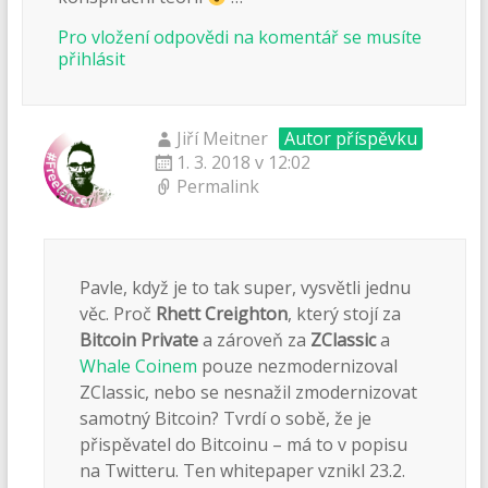
Pro vložení odpovědi na komentář se musíte
přihlásit
Jiří Meitner
Autor příspěvku
1. 3. 2018 v 12:02
Permalink
Pavle, když je to tak super, vysvětli jednu
věc. Proč
Rhett Creighton
, který stojí za
Bitcoin Private
a zároveň za
ZClassic
a
Whale Coinem
pouze nezmodernizoval
ZClassic, nebo se nesnažil zmodernizovat
samotný Bitcoin? Tvrdí o sobě, že je
přispěvatel do Bitcoinu – má to v popisu
na Twitteru. Ten whitepaper vznikl 23.2.