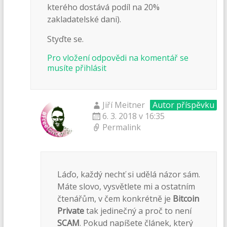
kterého dostává podíl na 20%
zakladatelské dani).
Styďte se.
Pro vložení odpovědi na komentář se
musíte přihlásit
Jiří Meitner
Autor příspěvku
6. 3. 2018 v 16:35
Permalink
Láďo, každý nechť si udělá názor sám.
Máte slovo, vysvětlete mi a ostatním
čtenářům, v čem konkrétně je
Bitcoin
Private
tak jedinečný a proč to není
SCAM
. Pokud napíšete článek, který