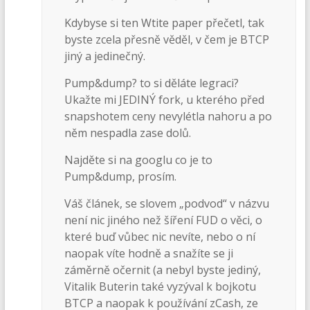
Kdybyse si ten Wtite paper přečetl, tak
byste zcela přesně věděl, v čem je BTCP
jiný a jedinečný.
Pump&dump? to si děláte legraci?
Ukažte mi JEDINÝ fork, u kterého před
snapshotem ceny nevylétla nahoru a po
něm nespadla zase dolů.
Najděte si na googlu co je to
Pump&dump, prosím.
Váš článek, se slovem „podvod“ v názvu
není nic jiného než šíření FUD o věci, o
které buď vůbec nic nevíte, nebo o ní
naopak víte hodně a snažíte se ji
záměrně očernit (a nebyl byste jediný,
Vitalik Buterin také vyzýval k bojkotu
BTCP a naopak k používání zCash, ze