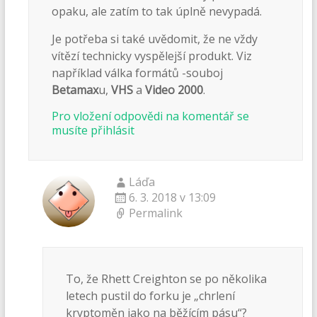
opaku, ale zatím to tak úplně nevypadá.
Je potřeba si také uvědomit, že ne vždy
vítězí technicky vyspělejší produkt. Viz
například válka formátů -souboj
Betamax
u,
VHS
a
Video 2000
.
Pro vložení odpovědi na komentář se
musíte přihlásit
Láďa
6. 3. 2018 v 13:09
Permalink
To, že Rhett Creighton se po několika
letech pustil do forku je „chrlení
kryptoměn jako na běžícím pásu“?