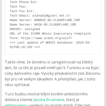
Tech Phone Ext:

Tech Fax:

Tech Fax Ext:

Tech Email: alanadi@guzel.net.tr

Name Server: BONNIE.NS.CLOUDFLARE.COM

Name Server: NASH.NS.CLOUDFLARE.COM

DNSSEC: unsigned

URL of the ICANN Whois Inaccuracy Complaint 
Form: https://www.icann.org/wicf/

>>> Last update of WHOIS database: 2018-03-
Takže víme, že doménu si zaregistrovali na štědrý
den, že za tím je pozadí směřující k Turecku a na Kypr,
coby daňového ráje. Vysoký předvánoční zisk Bitcoinu
byl pro ně velkým lákadlem. A přemýšleli, jak z toho
něco vytřískat.
Turci budou možná bílým koněm ambiciózního
doktora chemie
Jacoba Brutmana
, který je
whitepaperu
uvedený na prvním místě. Dále tam