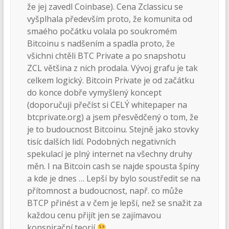
že jej zavedl Coinbase). Cena Zclassicu se
vyšplhala především proto, že komunita od
smaého počátku volala po soukromém
Bitcoinu s nadšením a spadla proto, že
všichni chtěli BTC Private a po snapshotu
ZCL většina z nich prodala. Vývoj grafu je tak
celkem logický. Bitcoin Private je od začátku
do konce dobře vymyšlený koncept
(doporučuji přečíst si CELÝ whitepaper na
btcprivate.org) a jsem přesvědčený o tom, že
je to budoucnost Bitcoinu. Stejně jako stovky
tisíc dalších lidí. Podobných negativních
spekulací je plný internet na všechny druhy
měn. I na Bitcoin cash se najde spousta špíny
a kde je dnes … Lepší by bylo soustředit se na
přítomnost a budoucnost, např. co může
BTCP přinést a v čem je lepší, než se snažit za
každou cenu přijít jen se zajímavou
konspirační teorií
…