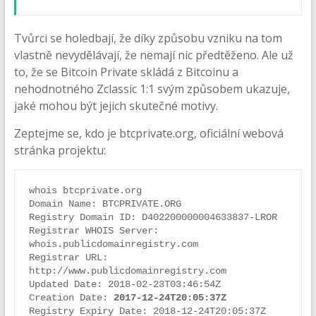
Tvůrci se holedbají, že díky způsobu vzniku na tom
vlastně nevydělávají, že nemají nic předtěženo. Ale už
to, že se Bitcoin Private skládá z Bitcoinu a
nehodnotného Zclassic 1:1 svým způsobem ukazuje,
jaké mohou být jejich skutečné motivy.
Zeptejme se, kdo je btcprivate.org, oficiální webová
stránka projektu:
whois btcprivate.org

Domain Name: BTCPRIVATE.ORG

Registry Domain ID: D402200000004633837-LROR

Registrar WHOIS Server: 
whois.publicdomainregistry.com

Registrar URL: 
http://www.publicdomainregistry.com

Updated Date: 2018-02-23T03:46:54Z

Creation Date: 
2017-12-24T20:05:37Z
Registry Expiry Date: 2018-12-24T20:05:37Z
