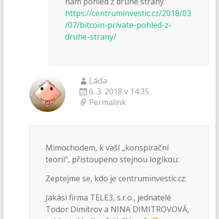
nám pohled z druhé strany.
https://centruminvestic.cz/2018/03
/07/bitcoin-private-pohled-z-
druhe-strany/
Láďa
6. 3. 2018 v 14:35
Permalink
Mimochodem, k vaší „konspirační
teorii“, přistoupeno stejnou logikou:
Zeptejme se, kdo je centruminvestic.cz:
Jakási firma TELE3, s.r.o., jednatelé
Todor Dimitrov a NINA DIMITROVOVÁ,