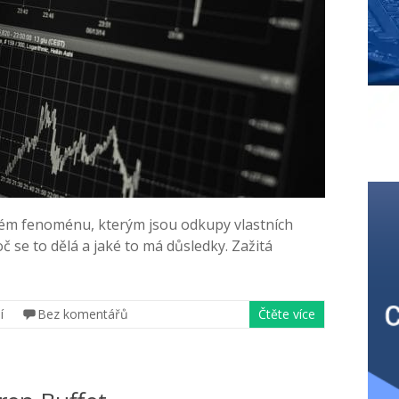
vém fenoménu, kterým jsou odkupy vlastních
oč se to dělá a jaké to má důsledky. Zažitá
í
Bez komentářů
Čtěte více