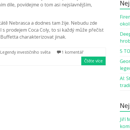
Nej
ím díle, povídejme o tom asi nejslavnějším,
Fire
státě Nebrasca a dodnes tam žije. Nebudu zde
okol
l s prodejem Coca Coly, to si každý může přečíst
Deep
 Buffetta charakterizovat jinak.
hro
5 TO
l Legendy investičního světa
1 komentář
Čtěte více
Geor
lege
AI: 
trad
Nej
Jiří 
komb