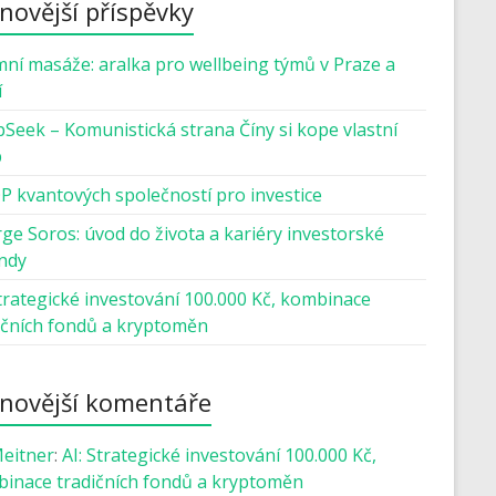
novější příspěvky
mní masáže: aralka pro wellbeing týmů v Praze a
í
Seek – Komunistická strana Číny si kope vlastní
b
P kvantových společností pro investice
ge Soros: úvod do života a kariéry investorské
ndy
Strategické investování 100.000 Kč, kombinace
ičních fondů a kryptoměn
novější komentáře
Meitner
:
AI: Strategické investování 100.000 Kč,
inace tradičních fondů a kryptoměn