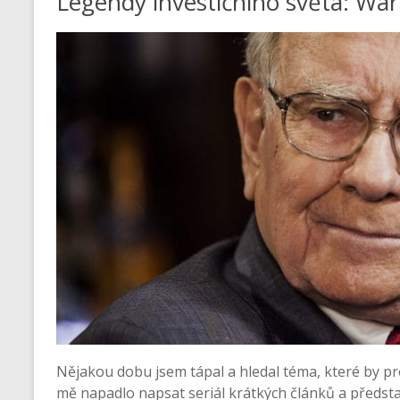
Legendy investičního světa: War
Nějakou dobu jsem tápal a hledal téma, které by p
mě napadlo napsat seriál krátkých článků a předst