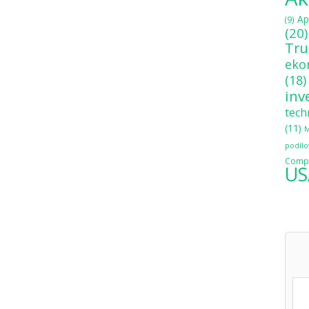
Ap
(9)
(20)
Tr
eko
(18)
inv
tech
(11)
M
podílo
Compo
US