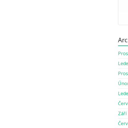
Arc
Pros
Lede
Pros
Úno
Lede
Červ
Září
Červ