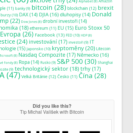
akciové trhy
(24)
Amazon
Alphabet
(8)
bitcoin
(28)
brexit
blockchain
(12)
ple
(11)
banky
(9)
Donald
DJIA
(16)
DAX
(14)
dluhopisy
(14)
burzy
(10)
ump
(22)
drobní investoři
(14)
Dow Jones
(8)
nomika
(18)
Euro Stoxx 50
EU
(15)
ethereum
(11)
Evropa
(26)
Facebook
(13)
FED
(10)
HDP
(8)
estice
(24)
investování
(17)
IT
investoři
(9)
kryptoměny
(20)
nologie
(15)
Japonsko
(10)
Litecoin
Nasdaq Compozite
(17)
Německo
(16)
icrosoft
(8)
S&P 500
(30)
Ropa
(14)
Rusko
(9)
Shanghai
vé fondy
(8)
technologický sektor
(18)
trhy
(17)
zite
(9)
A
(47)
Čína
(28)
Velká Británie
(12)
Česko
(11)
Did you like this?
Tip Michal Valíšek with Bitcoin