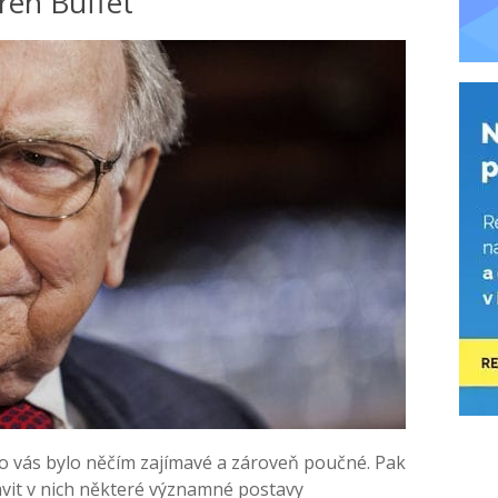
ren Buffet
ro vás bylo něčím zajímavé a zároveň poučné. Pak
avit v nich některé významné postavy