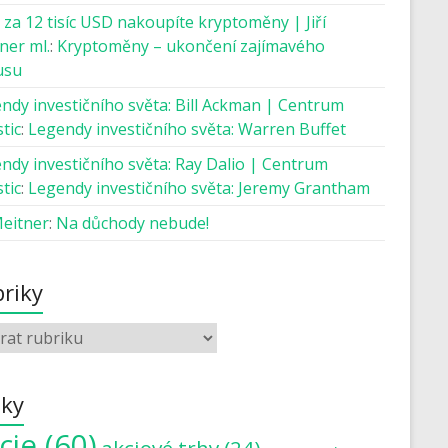
 za 12 tisíc USD nakoupíte kryptoměny | Jiří
ner ml.
:
Kryptoměny – ukončení zajímavého
usu
ndy investičního světa: Bill Ackman | Centrum
tic
:
Legendy investičního světa: Warren Buffet
ndy investičního světa: Ray Dalio | Centrum
tic
:
Legendy investičního světa: Jeremy Grantham
Meitner
:
Na důchody nebude!
riky
tky
cie
(60)