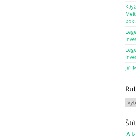
Když
Meit
pok
Lege
inves
Lege
inves
Jiří 
Rub
Ští
Ak