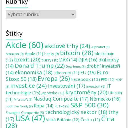
Rubriky
Štítky
Akcie
(60)
akciové trhy
(24)
Alphabet
(8)
bitcoin
(28)
blockchain
Apple
(11)
Amazon
(9)
banky
(9)
brexit
(20)
DJIA
(16)
DAX
(14)
dluhopisy
(12)
burzy
(10)
Donald Trump
(22)
(14)
drobní investoři
Dow Jones
(8)
ekonomika
(18)
Euro
(14)
EU
(15)
ethereum
(11)
Evropa
(26)
Stoxx 50
(18)
Facebook
(13)
FED
(10)
HDP
investice
(24)
investování
(17)
IT
investoři
(9)
(8)
kryptoměny
(20)
technologie
(15)
Japonsko
(10)
Litecoin
Nasdaq Compozite
(17)
Německo
(16)
(11)
Microsoft
(8)
S&P 500
(30)
Ropa
(14)
Rusko
(9)
podílové fondy
(8)
technologický sektor
(18)
trhy
Shanghai Compozite
(9)
USA
(47)
Čína
(17)
Velká Británie
(12)
Česko
(11)
(28)