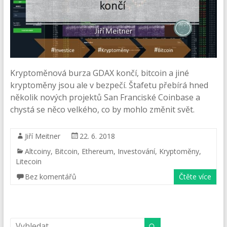
Kryptoměnová burza GDAX končí, bitcoin a jiné
kryptoměny jsou ale v bezpečí. Štafetu přebírá hned
několik nových projektů San Franciské Coinbase a
chystá se něco velkého, co by mohlo změnit svět.
Jiří Meitner
22. 6. 2018
Altcoiny
,
Bitcoin
,
Ethereum
,
Investování
,
Kryptoměny
,
Litecoin
Bez komentářů
Čtěte více