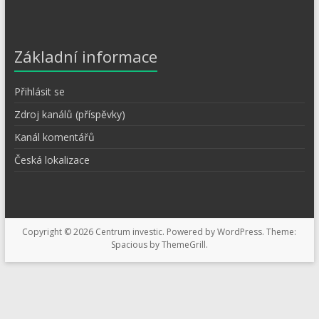
Základní informace
Přihlásit se
Zdroj kanálů (příspěvky)
Kanál komentářů
Česká lokalizace
Copyright © 2026
Centrum investic
. Powered by
WordPress
. Theme:
Spacious by
ThemeGrill
.