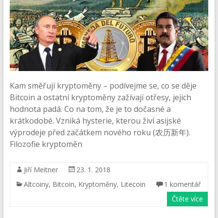
Kam směřují kryptoměny – podívejme se, co se děje
Bitcoin a ostatní kryptoměny zažívají otřesy, jejich
hodnota padá. Co na tom, že je to dočasné a
krátkodobé. Vzniká hysterie, kterou živí asijské
výprodeje před začátkem nového roku (农历新年).
Filozofie kryptoměn
Jiří Meitner
23. 1. 2018
Altcoiny
,
Bitcoin
,
Kryptoměny
,
Litecoin
1 komentář
Čtěte více