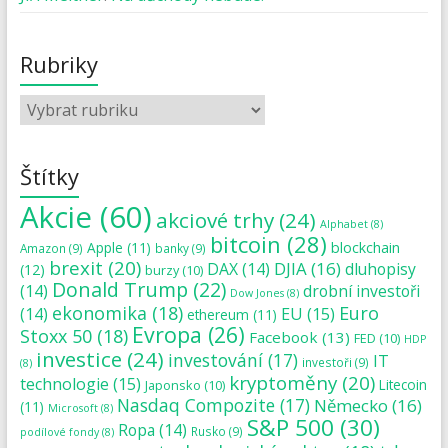
Rubriky
Štítky
Akcie
(60)
akciové trhy
(24)
Alphabet
(8)
bitcoin
(28)
blockchain
Apple
(11)
Amazon
(9)
banky
(9)
brexit
(20)
DJIA
(16)
DAX
(14)
dluhopisy
(12)
burzy
(10)
Donald Trump
(22)
(14)
drobní investoři
Dow Jones
(8)
ekonomika
(18)
Euro
(14)
EU
(15)
ethereum
(11)
Evropa
(26)
Stoxx 50
(18)
Facebook
(13)
FED
(10)
HDP
investice
(24)
investování
(17)
IT
investoři
(9)
(8)
kryptoměny
(20)
technologie
(15)
Japonsko
(10)
Litecoin
Nasdaq Compozite
(17)
Německo
(16)
(11)
Microsoft
(8)
S&P 500
(30)
Ropa
(14)
Rusko
(9)
podílové fondy
(8)