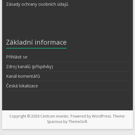
Zásady ochrany osobních údajů
Základní informace
Přihlásit se
Zdroj kanálů (příspěvky)
Kanál komentářů
Česká lokalizace
Copyright © 2026
Centrum investic
. Powered by
WordPress
. Theme:
Spacious by
ThemeGrill
.