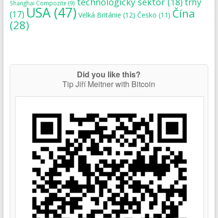
technologický sektor
(18)
trhy
Shanghai Compozite
(9)
USA
(47)
Čína
(17)
Velká Británie
(12)
Česko
(11)
(28)
Did you like this?
Tip Jiří Meitner with Bitcoin