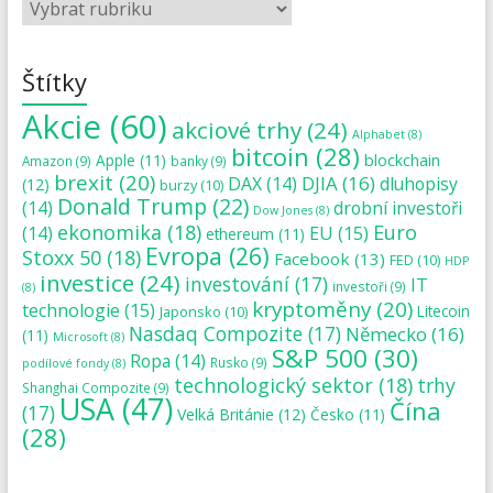
Štítky
Akcie
(60)
akciové trhy
(24)
Alphabet
(8)
bitcoin
(28)
blockchain
Apple
(11)
Amazon
(9)
banky
(9)
brexit
(20)
DJIA
(16)
DAX
(14)
dluhopisy
(12)
burzy
(10)
Donald Trump
(22)
(14)
drobní investoři
Dow Jones
(8)
ekonomika
(18)
Euro
(14)
EU
(15)
ethereum
(11)
Evropa
(26)
Stoxx 50
(18)
Facebook
(13)
FED
(10)
HDP
investice
(24)
investování
(17)
IT
investoři
(9)
(8)
kryptoměny
(20)
technologie
(15)
Japonsko
(10)
Litecoin
Nasdaq Compozite
(17)
Německo
(16)
(11)
Microsoft
(8)
S&P 500
(30)
Ropa
(14)
Rusko
(9)
podílové fondy
(8)
technologický sektor
(18)
trhy
Shanghai Compozite
(9)
USA
(47)
Čína
(17)
Velká Británie
(12)
Česko
(11)
(28)