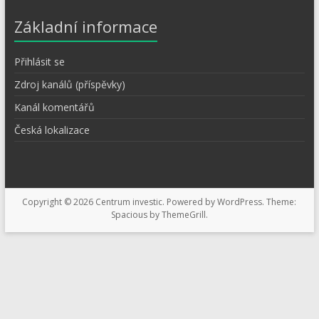
Základní informace
Přihlásit se
Zdroj kanálů (příspěvky)
Kanál komentářů
Česká lokalizace
Copyright © 2026
Centrum investic
. Powered by
WordPress
. Theme:
Spacious by
ThemeGrill
.