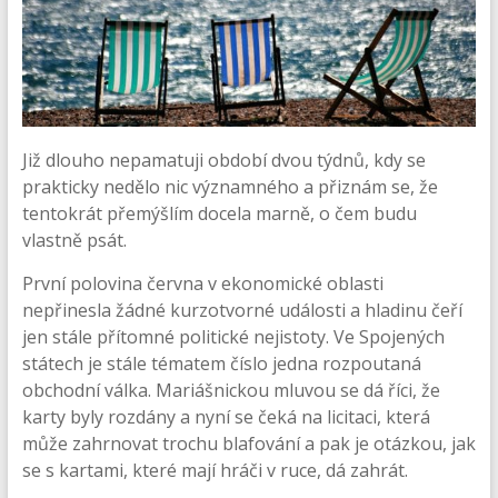
Již dlouho nepamatuji období dvou týdnů, kdy se
prakticky nedělo nic významného a přiznám se, že
tentokrát přemýšlím docela marně, o čem budu
vlastně psát.
První polovina června v ekonomické oblasti
nepřinesla žádné kurzotvorné události a hladinu čeří
jen stále přítomné politické nejistoty. Ve Spojených
státech je stále tématem číslo jedna rozpoutaná
obchodní válka. Mariášnickou mluvou se dá říci, že
karty byly rozdány a nyní se čeká na licitaci, která
může zahrnovat trochu blafování a pak je otázkou, jak
se s kartami, které mají hráči v ruce, dá zahrát.