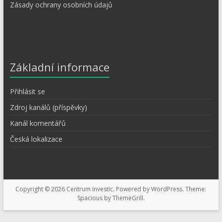
Zásady ochrany osobních údajů
Základní informace
Přihlásit se
Zdroj kanálů (příspěvky)
Kanál komentářů
Česká lokalizace
Copyright © 2026
Centrum investic
. Powered by
WordPress
. Theme:
Spacious by
ThemeGrill
.