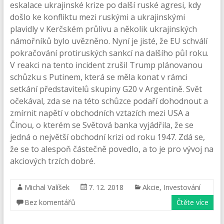
eskalace ukrajinské krize po další ruské agresi, kdy
došlo ke konfliktu mezi ruskými a ukrajinskými
plavidly v Kerčském průlivu a několik ukrajinských
námořníků bylo uvězněno. Nyní je jisté, že EU schválí
pokračování protiruských sankcí na dalšího půl roku.
V reakci na tento incident zrušil Trump plánovanou
schůzku s Putinem, která se měla konat v rámci
setkání představitelů skupiny G20 v Argentině. Svět
očekával, zda se na této schůzce podaří dohodnout a
zmírnit napětí v obchodních vztazích mezi USA a
Čínou, o kterém se Světová banka vyjádřila, že se
jedná o největší obchodní krizi od roku 1947. Zdá se,
že se to alespoň částečně povedlo, a to je pro vývoj na
akciových trzích dobré.
Michal Valíšek
7. 12. 2018
Akcie
,
Investování
Bez komentářů
Čtěte více