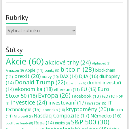
Rubriky
Štítky
Akcie
(60)
akciové trhy
(24)
Alphabet
(8)
bitcoin
(28)
blockchain
Apple
(11)
Amazon
(9)
banky
(9)
brexit
(20)
DJIA
(16)
DAX
(14)
dluhopisy
(12)
burzy
(10)
Donald Trump
(22)
(14)
drobní investoři
Dow Jones
(8)
ekonomika
(18)
Euro
(14)
EU
(15)
ethereum
(11)
Evropa
(26)
Stoxx 50
(18)
Facebook
(13)
FED
(10)
HDP
investice
(24)
investování
(17)
IT
investoři
(9)
(8)
kryptoměny
(20)
technologie
(15)
Japonsko
(10)
Litecoin
Nasdaq Compozite
(17)
Německo
(16)
(11)
Microsoft
(8)
S&P 500
(30)
Ropa
(14)
Rusko
(9)
podílové fondy
(8)
technologický sektor
(18)
trhy