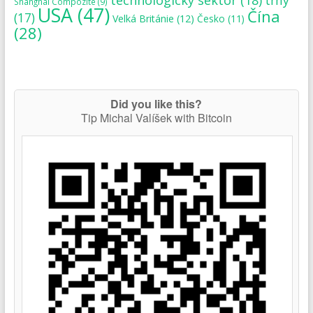
Shanghai Compozite
(9)
USA
(47)
Čína
(17)
Velká Británie
(12)
Česko
(11)
(28)
Did you like this?
Tip Michal Valíšek with Bitcoin