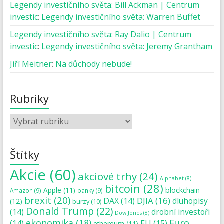
Legendy investičního světa: Bill Ackman | Centrum
investic
:
Legendy investičního světa: Warren Buffet
Legendy investičního světa: Ray Dalio | Centrum
investic
:
Legendy investičního světa: Jeremy Grantham
Jiří Meitner
:
Na důchody nebude!
Rubriky
Štítky
Akcie
(60)
akciové trhy
(24)
Alphabet
(8)
bitcoin
(28)
blockchain
Apple
(11)
Amazon
(9)
banky
(9)
brexit
(20)
DJIA
(16)
DAX
(14)
dluhopisy
(12)
burzy
(10)
Donald Trump
(22)
(14)
drobní investoři
Dow Jones
(8)
ekonomika
(18)
Euro
(14)
EU
(15)
ethereum
(11)