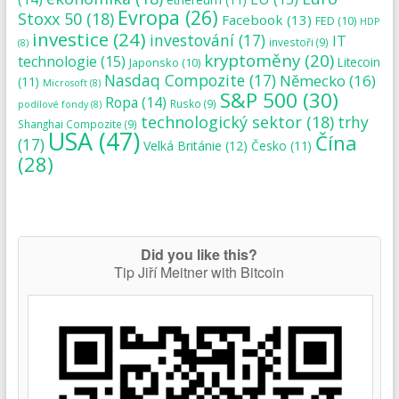
Evropa
(26)
Stoxx 50
(18)
Facebook
(13)
FED
(10)
HDP
investice
(24)
investování
(17)
IT
investoři
(9)
(8)
kryptoměny
(20)
technologie
(15)
Japonsko
(10)
Litecoin
Nasdaq Compozite
(17)
Německo
(16)
(11)
Microsoft
(8)
S&P 500
(30)
Ropa
(14)
Rusko
(9)
podílové fondy
(8)
technologický sektor
(18)
trhy
Shanghai Compozite
(9)
USA
(47)
Čína
(17)
Velká Británie
(12)
Česko
(11)
(28)
Did you like this?
Tip Jiří Meitner with Bitcoin