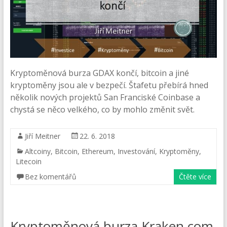
Kryptoměnová burza GDAX končí, bitcoin a jiné
kryptoměny jsou ale v bezpečí. Štafetu přebírá hned
několik nových projektů San Franciské Coinbase a
chystá se něco velkého, co by mohlo změnit svět.
Jiří Meitner
22. 6. 2018
Altcoiny
,
Bitcoin
,
Ethereum
,
Investování
,
Kryptoměny
,
Litecoin
Bez komentářů
Čtěte více
Kryptoměnová burza Kraken.com