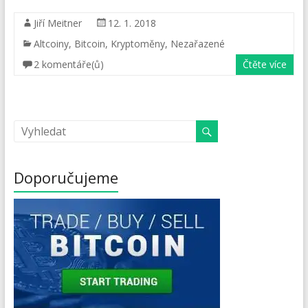
Jiří Meitner
12. 1. 2018
Altcoiny
,
Bitcoin
,
Kryptoměny
,
Nezařazené
2 komentáře(ů)
Čtěte více
Doporučujeme