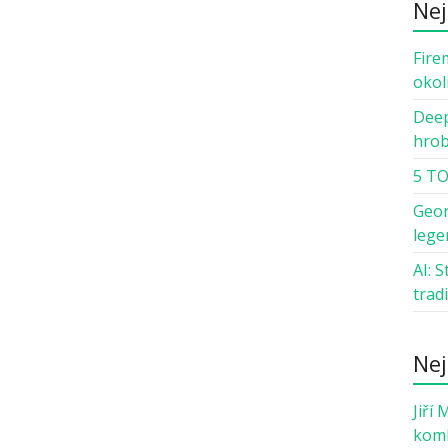
Nej
Fire
okol
Deep
hro
5 TO
Geor
lege
AI: 
trad
Nej
Jiří 
komb