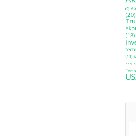
Ap
(9)
(20)
Tr
eko
(18)
inv
tech
(11)
M
podílo
Compo
US