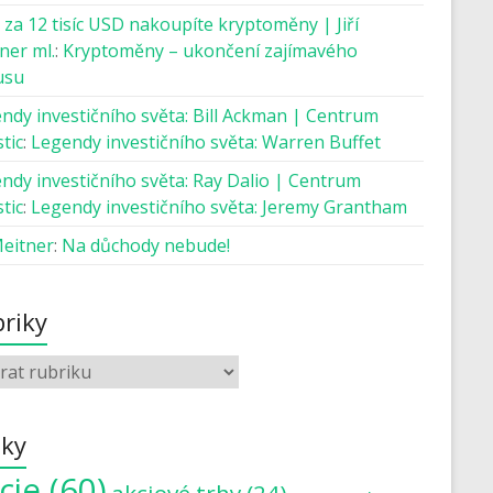
 za 12 tisíc USD nakoupíte kryptoměny | Jiří
ner ml.
:
Kryptoměny – ukončení zajímavého
usu
ndy investičního světa: Bill Ackman | Centrum
tic
:
Legendy investičního světa: Warren Buffet
ndy investičního světa: Ray Dalio | Centrum
tic
:
Legendy investičního světa: Jeremy Grantham
Meitner
:
Na důchody nebude!
riky
tky
cie
(60)