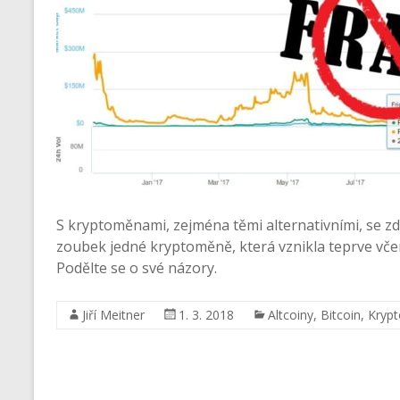
S kryptoměnami, zejména těmi alternativními, se zdá
zoubek jedné kryptoměně, která vznikla teprve vč
Podělte se o své názory.
Jiří Meitner
1. 3. 2018
Altcoiny
,
Bitcoin
,
Kryp