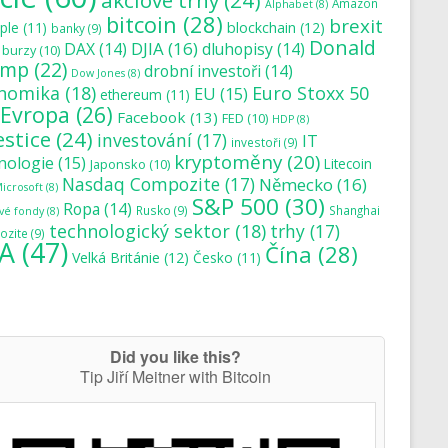
akciové trhy
(24)
Amazon
Alphabet
(8)
bitcoin
(28)
brexit
blockchain
(12)
ple
(11)
banky
(9)
Donald
DJIA
(16)
DAX
(14)
dluhopisy
(14)
burzy
(10)
ump
(22)
drobní investoři
(14)
Dow Jones
(8)
nomika
(18)
Euro Stoxx 50
EU
(15)
ethereum
(11)
Evropa
(26)
Facebook
(13)
FED
(10)
HDP
(8)
estice
(24)
investování
(17)
IT
investoři
(9)
kryptoměny
(20)
nologie
(15)
Japonsko
(10)
Litecoin
Nasdaq Compozite
(17)
Německo
(16)
icrosoft
(8)
S&P 500
(30)
Ropa
(14)
Rusko
(9)
Shanghai
vé fondy
(8)
technologický sektor
(18)
trhy
(17)
zite
(9)
A
(47)
Čína
(28)
Velká Británie
(12)
Česko
(11)
Did you like this?
Tip Jiří Meitner with Bitcoin