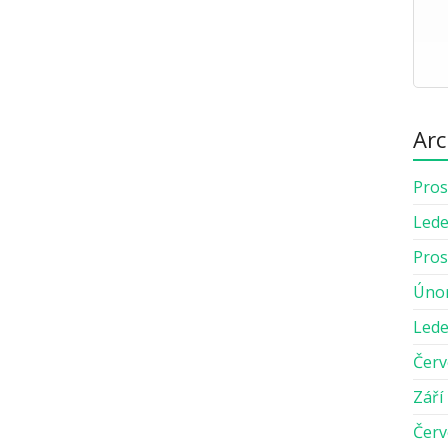
Arc
Pros
Lede
Pros
Úno
Lede
Červ
Září
Červ