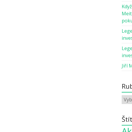
Když
Meit
pok
Lege
inves
Lege
inves
Jiří 
Rub
Ští
Ak