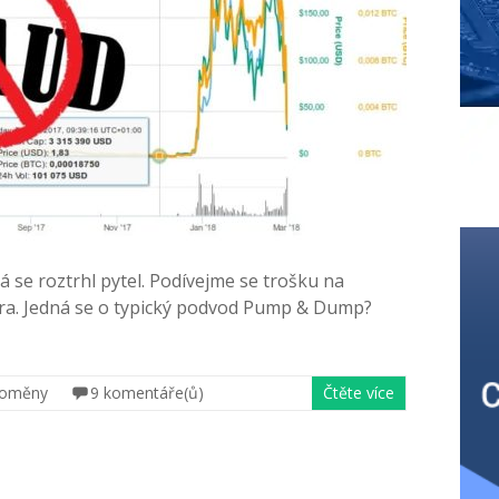
 se roztrhl pytel. Podívejme se trošku na
era. Jedná se o typický podvod Pump & Dump?
toměny
9 komentáře(ů)
Čtěte více