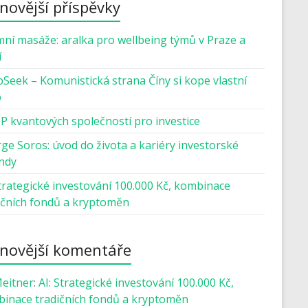
novější příspěvky
mní masáže: aralka pro wellbeing týmů v Praze a
í
Seek – Komunistická strana Číny si kope vlastní
b
P kvantových společností pro investice
ge Soros: úvod do života a kariéry investorské
ndy
Strategické investování 100.000 Kč, kombinace
ičních fondů a kryptoměn
novější komentáře
Meitner
:
AI: Strategické investování 100.000 Kč,
inace tradičních fondů a kryptoměn